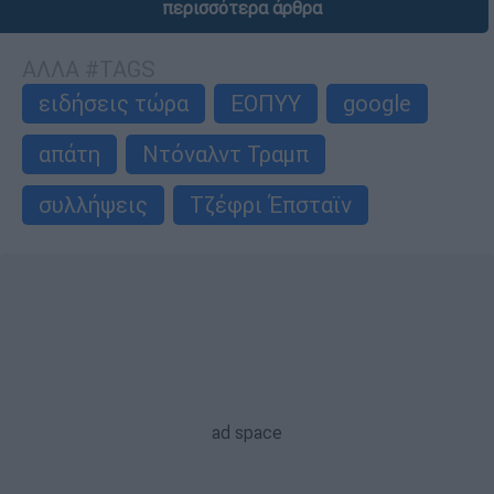
περισσότερα άρθρα
ΑΛΛΑ #TAGS
ειδήσεις τώρα
ΕΟΠΥΥ
google
απάτη
Ντόναλντ Τραμπ
συλλήψεις
Τζέφρι Έπσταϊν