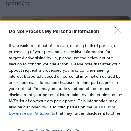
Τράπεζας
Do Not Process My Personal Information
If you wish to opt-out of the sale, sharing to third parties, or
processing of your personal or sensitive information for
targeted advertising by us, please use the below opt-out
section to confirm your selection. Please note that after your
opt-out request is processed you may continue seeing
interest-based ads based on personal information utilized by
us or personal information disclosed to third parties prior to
your opt-out. You may separately opt-out of the further
disclosure of your personal information by third parties on the
IAB’s list of downstream participants. This information may
also be disclosed by us to third parties on the
IAB’s List of
Κόσμος
|
31.01.2026 07:36
Downstream Participants
that may further disclose it to other
Σκάνδαλο Έπσταϊν: Ανατριχιαστικές
third parties.
καταγγελίες για Τραμπ, Μασκ και Ιβάνκα
Please note that this website/app uses one or more Google
Personal Data Processing Opt Outs