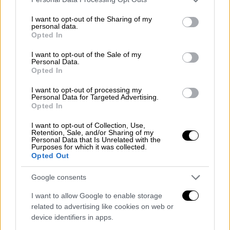
- Το δείπνο με τον πρίγκιπα Άντριου
services and may gather and store information including but
not limited to your visit or usage behaviour. You may click to
I want to opt-out of the Sharing of my
Τα έγγραφα σκιαγραφούν τον «εσωτερικό
personal data.
grant or deny consent to Google and its third-party tags to
κύκλο» του Έπσταϊν, αποτυπώνουν
Opted In
use your data for below specified purposes in below Google
μαρτυρίες για κακοποίηση ανηλίκων και
consent section.
I want to opt-out of the Sale of my
αποκαλύπτουν εκτενή αλληλογραφία με
Personal Data.
Opted In
ισχυρά πρόσωπα
I want to opt-out of processing my
Personal Data for Targeted Advertising.
Opted In
I want to opt-out of Collection, Use,
Retention, Sale, and/or Sharing of my
Personal Data that Is Unrelated with the
Purposes for which it was collected.
Opted Out
Google consents
I want to allow Google to enable storage
related to advertising like cookies on web or
device identifiers in apps.