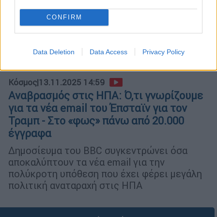
CONFIRM
Data Deletion
Data Access
Privacy Policy
Κόσμος
|
13.11.2025 14:59
Αναβρασμός στις ΗΠΑ: Ό,τι γνωρίζουμε
για τα νέα email του Έπσταϊν για τον
Τραμπ - Στο «φως» πάνω από 20.000
έγγραφα
Δημοσίευμα του BBC συγκεντρώνει όσα
αποκαλύπτουν τα νέα email για την
πολύκροτη υπόθεση που έχει φέρει μεγάλη
πολιτική αναταραχή στις ΗΠΑ