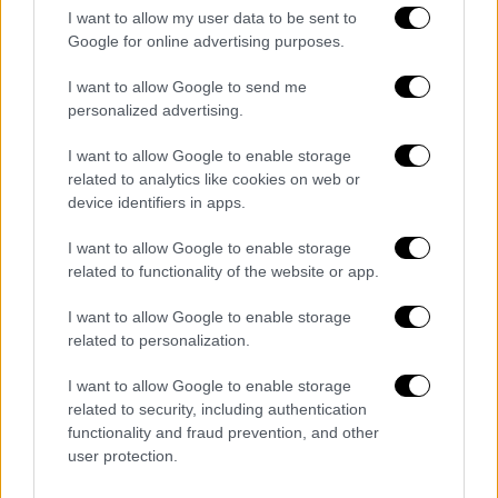
I want to allow my user data to be sent to
Google for online advertising purposes.
Τεχνολογία
|
27.12.2025 09:38
I want to allow Google to send me
Google: Έχεις ξεμείνει κι εσύ με μία...
personalized advertising.
ντροπιαστική διεύθυνση email;
Επιτέλους το Gmail δίνει λύση
I want to allow Google to enable storage
related to analytics like cookies on web or
Ένα απρόσμενο «χριστουγεννιάτικο δώρο»
device identifiers in apps.
επιφύλαξε η Google για εκατομμύρια
χρήστες του Gmail, δίνοντας λύση σε ένα
I want to allow Google to enable storage
related to functionality of the website or app.
πρόβλημα ετών
I want to allow Google to enable storage
related to personalization.
I want to allow Google to enable storage
related to security, including authentication
functionality and fraud prevention, and other
user protection.