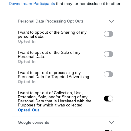
Downstream Participants
that may further disclose it to other
third parties.
Please note that this website/app uses one or more Google
Personal Data Processing Opt Outs
services and may gather and store information including but
not limited to your visit or usage behaviour. You may click to
I want to opt-out of the Sharing of my
personal data.
grant or deny consent to Google and its third-party tags to
Opted In
use your data for below specified purposes in below Google
consent section.
I want to opt-out of the Sale of my
Personal Data.
Opted In
I want to opt-out of processing my
Personal Data for Targeted Advertising.
Opted In
I want to opt-out of Collection, Use,
Retention, Sale, and/or Sharing of my
Personal Data that Is Unrelated with the
Purposes for which it was collected.
Κόσμος
|
04.02.2025 12:30
Opted Out
Πρωτοφανές: Το Ελ Σαλβαδόρ
Google consents
προσφέρεται να γίνει η φυλακή της