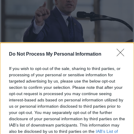
Do Not Process My Personal Information
If you wish to opt-out of the sale, sharing to third parties, or
Κόσμος
|
16.03.2025 23:15
processing of your personal or sensitive information for
ΗΠΑ: Απέλασαν 200 Βενεζουελάνους
targeted advertising by us, please use the below opt-out
section to confirm your selection. Please note that after your
στο Ελ Σαλβαδόρ παρά το δικαστικό
opt-out request is processed you may continue seeing
μπλόκο
interest-based ads based on personal information utilized by
Ο υπουργός Εξωτερικών των ΗΠΑ Μάρκο
us or personal information disclosed to third parties prior to
your opt-out. You may separately opt-out of the further
Ρούμπιο επιβεβαίωσε τη μεταφορά των
disclosure of your personal information by third parties on the
κρατουμένων στο Ελ Σαλβαδόρ και
IAB’s list of downstream participants. This information may
ευχαρίστησε τον Μπουκέλε
also be disclosed by us to third parties on the
IAB’s List of