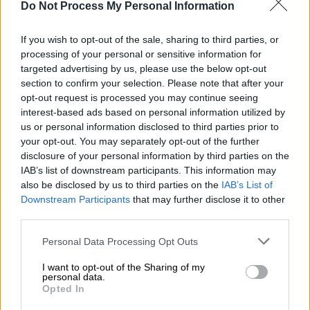
Do Not Process My Personal Information
της στο νησί
Μια 56χρονη γυναίκα από την Αυστρία
If you wish to opt-out of the sale, sharing to third parties, or
άφησε την τελευταία της πνοή στα Λαλάρια
processing of your personal or sensitive information for
targeted advertising by us, please use the below opt-out
της Σκιάθου
section to confirm your selection. Please note that after your
opt-out request is processed you may continue seeing
interest-based ads based on personal information utilized by
us or personal information disclosed to third parties prior to
your opt-out. You may separately opt-out of the further
disclosure of your personal information by third parties on the
IAB’s list of downstream participants. This information may
also be disclosed by us to third parties on the
IAB’s List of
Downstream Participants
that may further disclose it to other
third parties.
Please note that this website/app uses one or more Google
Personal Data Processing Opt Outs
services and may gather and store information including but
not limited to your visit or usage behaviour. You may click to
I want to opt-out of the Sharing of my
personal data.
grant or deny consent to Google and its third-party tags to
Opted In
use your data for below specified purposes in below Google