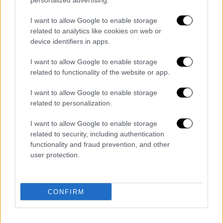
personalized advertising.
I want to allow Google to enable storage
related to analytics like cookies on web or
Ελλάδα
|
24.05.2025 00:21
device identifiers in apps.
Νέα Χαλκηδόνα: 48χρονη γυναίκα
I want to allow Google to enable storage
βρέθηκε νεκρή στο σπίτι της -
related to functionality of the website or app.
Στραγγαλισμό δείχνουν τα πρώτα
στοιχεία
I want to allow Google to enable storage
related to personalization.
Τι αναφέρουν οι πρώτες πληροφορίες
I want to allow Google to enable storage
related to security, including authentication
functionality and fraud prevention, and other
user protection.
CONFIRM