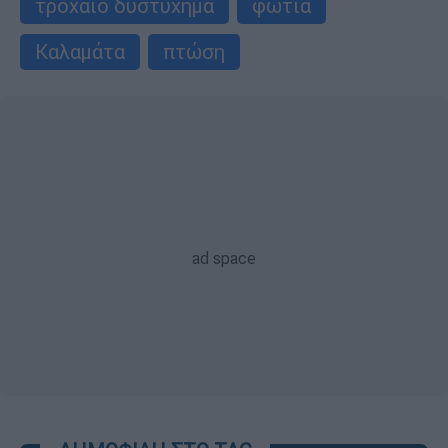
τροχαίο δυστύχημα
φωτιά
Καλαμάτα
πτώση