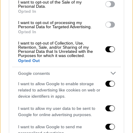
consent section.
I want to opt-out of the Sale of my
Personal Data.
Ελλάδα
|
28.05.2025 22:28
Opted In
Δυστύχημα στην Ανάβυσσο: Νεκρή
γυναίκα σε σφοδρή σύγκρουση δύο ΙΧ με
I want to opt-out of processing my
Personal Data for Targeted Advertising.
μοτοσικλέτα
Opted In
Ακόμη ένα τροχαίο δυστύχημα στους
I want to opt-out of Collection, Use,
Retention, Sale, and/or Sharing of my
δρόμους της Αττικής
Personal Data that Is Unrelated with the
Purposes for which it was collected.
Opted Out
Google consents
I want to allow Google to enable storage
related to advertising like cookies on web or
device identifiers in apps.
I want to allow my user data to be sent to
Google for online advertising purposes.
I want to allow Google to send me