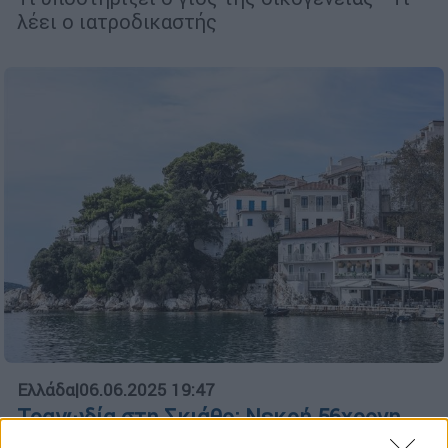
λέει ο ιατροδικαστής
Ελλάδα
|
06.06.2025 19:47
Τραγωδία στη Σκιάθο: Νεκρή 56χρονη
τουρίστρια - Θα γιόρταζε τα γενέθλιά