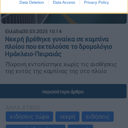
Data Deletion
Data Access
Privacy Policy
Ελλάδα
|
30.03.2025 10:14
Νεκρή βρέθηκε γυναίκα σε καμπίνα
πλοίου που εκτελούσε το δρομολόγιο
Ηράκλειο-Πειραιάς
75χρονη εντοπίστηκε χωρίς τις αισθήσεις
της εντός της καμπίνας της στο πλοίο
περισσότερα άρθρα
ΑΛΛΑ #TAGS
ειδήσεις τώρα
νεκρή
ειδήσεις