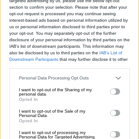
targeted advertising by us, please use the below opt-out
section to confirm your selection. Please note that after your
opt-out request is processed you may continue seeing
interest-based ads based on personal information utilized by
us or personal information disclosed to third parties prior to
your opt-out. You may separately opt-out of the further
disclosure of your personal information by third parties on the
IAB’s list of downstream participants. This information may
also be disclosed by us to third parties on the
IAB’s List of
Πολιτισμός
|
29.05.2024 19:17
Downstream Participants
that may further disclose it to other
Λουκέτο στο εκκλησάκι που
third parties.
εικονογράφησε ο Μυταράς με τις
Please note that this website/app uses one or more Google
Personal Data Processing Opt Outs
«ευλογίες» του Μητροπολίτη -
services and may gather and store information including but
«Τερατογραφήματα τα έργα»
not limited to your visit or usage behaviour. You may click to
I want to opt-out of the Sharing of my
personal data.
grant or deny consent to Google and its third-party tags to
Ο Μητροπολίτης Νικόλαος δεν «εγκρίνει»
Opted In
use your data for below specified purposes in below Google
τα έργα του σπουδαίου ζωγράφου
consent section.
I want to opt-out of the Sale of my
Personal Data.
Opted In
I want to opt-out of processing my
Personal Data for Targeted Advertising.