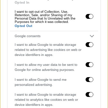
Opted In
I want to opt-out of Collection, Use,
Retention, Sale, and/or Sharing of my
Personal Data that Is Unrelated with the
Purposes for which it was collected.
Opted Out
Google consents
I want to allow Google to enable storage
related to advertising like cookies on web or
device identifiers in apps.
Ελλάδα
|
15.04.2024 11:46
I want to allow my user data to be sent to
Google for online advertising purposes.
«Η θάλασσα δεν είναι προς πώληση»: Το
μήνυμα της Greenpeace σε Ακρόπολη
I want to allow Google to send me
και Σούνιο για τη διάσκεψη «Our
personalized advertising.
Oceans»
I want to allow Google to enable storage
Η Greenpeace ζητά τολμηρές δεσμεύσεις
related to analytics like cookies on web or
από τις πάνω από εκατό αντιπροσωπείες
device identifiers in apps.