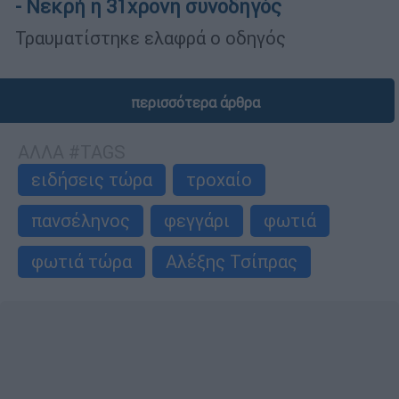
- Νεκρή η 31χρονη συνοδηγός
Τραυματίστηκε ελαφρά ο οδηγός
περισσότερα άρθρα
ΑΛΛΑ #TAGS
ειδήσεις τώρα
τροχαίο
πανσέληνος
φεγγάρι
φωτιά
φωτιά τώρα
Αλέξης Τσίπρας