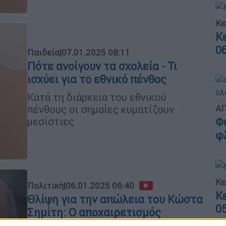
Κε
Κ
0
Παιδεία
|
07.01.2025 08:11
Πότε ανοίγουν τα σχολεία - Τι
ισχύει για το εθνικό πένθος
Κατά τη διάρκεια του εθνικού
πένθους οι σημαίες κυματίζουν
ΑΠ
μεσίστιες
Φ
φ
Κε
Πολιτική
|
06.01.2025 06:40
Κ
Θλίψη για την απώλεια του Κώστα
0
Σημίτη: Ο αποχαιρετισμός
συντρόφων και αντιπάλων και η