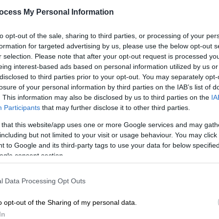
πορεία του
ocess My Personal Information
Άφησε το δικό του αποτύπωμα στην
Ώρ
to opt-out of the sale, sharing to third parties, or processing of your per
σύγχρονη ιστορία – Την Πέμπτη η
Ώ
formation for targeted advertising by us, please use the below opt-out s
κηδεία του
r selection. Please note that after your opt-out request is processed y
eing interest-based ads based on personal information utilized by us or
disclosed to third parties prior to your opt-out. You may separately opt-
losure of your personal information by third parties on the IAB’s list of
. This information may also be disclosed by us to third parties on the
IA
Participants
that may further disclose it to other third parties.
Παιδεία
|
05.01.2025 15:59
 that this website/app uses one or more Google services and may gath
Τετραήμερο εθνικό πένθος: Τι θα
including but not limited to your visit or usage behaviour. You may click 
ισχύσει με τα σχολεία
 to Google and its third-party tags to use your data for below specifi
ogle consent section.
Δεν αλλάζει το χρονοδιάγραμμα του
Υπουργείου Παιδείας
l Data Processing Opt Outs
o opt-out of the Sharing of my personal data.
In