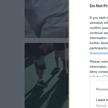
Do Not Pr
If you wish 
sensitive in
confirm you
continue se
information 
further disc
participants
Downstream 
Please note
information 
deny consent
in below Go
Persona
I want t
Opted 