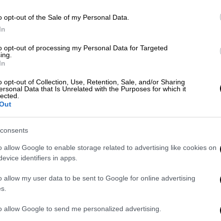
o opt-out of the Sale of my Personal Data.
In
Ελλάδα
|
05.01.2025 13:24
to opt-out of processing my Personal Data for Targeted
Τετραήμερο εθνικό πένθος: Τι
ing.
σημαίνει για τη χώρα - Πότε
In
κηρύσσεται
o opt-out of Collection, Use, Retention, Sale, and/or Sharing
ersonal Data that Is Unrelated with the Purposes for which it
Οι 10 φορές που έχει κηρυχθεί στην
lected.
Ελλάδα
Out
consents
o allow Google to enable storage related to advertising like cookies on
evice identifiers in apps.
o allow my user data to be sent to Google for online advertising
Κόσμος
|
30.12.2024 08:51
s.
Εθνικό πένθος στις ΗΠΑ την 9η
Ιανουαρίου 2025 για τον θάνατο
to allow Google to send me personalized advertising.
του Τζίμι Κάρτερ