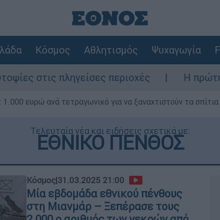
λάδα
Κόσμος
Αθλητισμός
Ψυχαγωγία
F
ληγείσες περιοχές
Η πρώτη δήλωση της ο
1.000 ευρώ ανά τετραγωνικό για να ξαναχτιστούν τα σπίτια
Τελευταία νέα και ειδήσεις σχετικά με:
ΕΘΝΙΚΟ ΠΕΝΘΟΣ
Κόσμος
|
31.03.2025 21:00
Μία εβδομάδα εθνικού πένθους
στη Μιανμάρ – Ξεπέρασε τους
2.000 ο αριθμός των νεκρών από