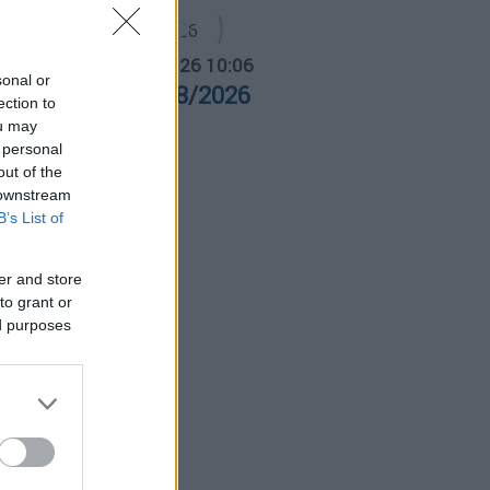
α Ελλάδος...
|
06.08.2026 10:06
sonal or
ρα Ελλάδος 06/08/2026
ection to
ou may
 personal
out of the
 downstream
B’s List of
er and store
to grant or
ed purposes