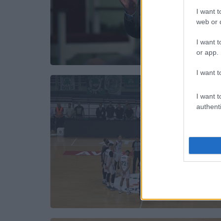
I want t
web or d
I want t
or app.
I want t
I want t
authenti