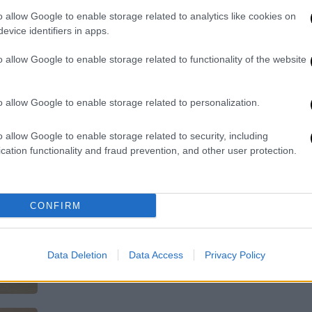
o allow Google to enable storage related to analytics like cookies on
Είχε τιμηθεί και με το Νόμπελ
evice identifiers in apps.
Ειρήνης
o allow Google to enable storage related to functionality of the website
o allow Google to enable storage related to personalization.
Αθλητισμός
|
15.06.2023 21:58
o allow Google to enable storage related to security, including
Παναθηναϊκός - Ολυμπιακός:
cation functionality and fraud prevention, and other user protection.
Τηρήθηκε ενός λεπτού σιγή πριν
από το τζάμπολ για τα θύματα του
ναυάγιου της Πύλου
CONFIRM
Στο ΟΑΚΑ οι παίκτες των δύο
ομάδων τίμησαν τη μνήμη των
Data Deletion
Data Access
Privacy Policy
αδικοχαμένων στο ναυάγιο της Πύλου