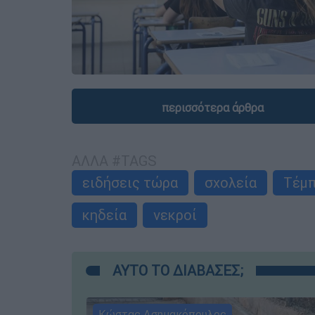
περισσότερα άρθρα
ΑΛΛΑ #TAGS
ειδήσεις τώρα
σχολεία
Τέμ
κηδεία
νεκροί
ΑΥΤΟ ΤΟ ΔΙΑΒΑΣΕΣ;
Κώστας Ασημακόπουλος