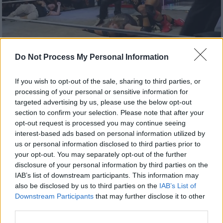
Do Not Process My Personal Information
If you wish to opt-out of the sale, sharing to third parties, or
Viral
|
25.08.2025 09:12
processing of your personal or sensitive information for
Σοκ σε live μετάδοση: Ο γιος του
targeted advertising by us, please use the below opt-out
Rampage Jackson παραλίγο να
section to confirm your selection. Please note that after your
σκοτώσει παλαιστή
opt-out request is processed you may continue seeing
interest-based ads based on personal information utilized by
Στο νοσοκομείο με σοβαρά τραύματα ο
us or personal information disclosed to third parties prior to
Stewart Smith
your opt-out. You may separately opt-out of the further
disclosure of your personal information by third parties on the
IAB’s list of downstream participants. This information may
also be disclosed by us to third parties on the
IAB’s List of
Downstream Participants
that may further disclose it to other
third parties.