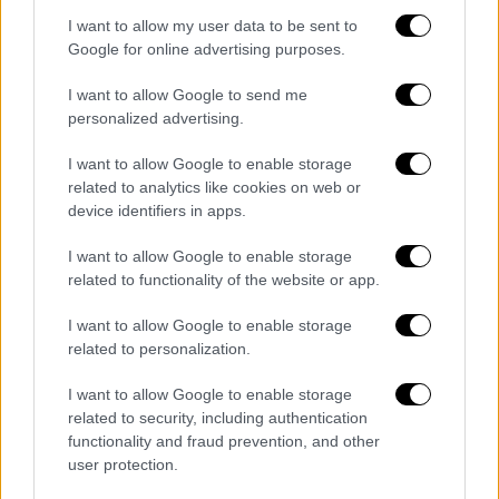
I want to allow my user data to be sent to
Google for online advertising purposes.
I want to allow Google to send me
personalized advertising.
I want to allow Google to enable storage
related to analytics like cookies on web or
device identifiers in apps.
I want to allow Google to enable storage
related to functionality of the website or app.
I want to allow Google to enable storage
Ελλάδα
|
21.07.2024 06:51
related to personalization.
Καθηγητής ΑΠΘ για πανώλη: Τεράστιος
I want to allow Google to enable storage
ο κίνδυνος για ισχυρό πλήγμα στην
related to security, including authentication
οικονομία - Οι τρόποι μετάδοσης
functionality and fraud prevention, and other
user protection.
Κατά τον καθηγητή Μικροβιολογίας και