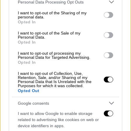
Please note that this website/app uses one or more Google
Personal Data Processing Opt Outs
services and may gather and store information including but
not limited to your visit or usage behaviour. You may click to
I want to opt-out of the Sharing of my
personal data.
grant or deny consent to Google and its third-party tags to
Opted In
use your data for below specified purposes in below Google
consent section.
I want to opt-out of the Sale of my
Personal Data.
Opted In
I want to opt-out of processing my
Personal Data for Targeted Advertising.
Opted In
Αθλητισμός
|
21.08.2025 10:55
I want to opt-out of Collection, Use,
Ριέκα - ΠΑΟΚ: Απόψε στο OPEN η πρώτη
Retention, Sale, and/or Sharing of my
μάχη πρόκρισης στη League Phase του
Personal Data that Is Unrelated with the
Purposes for which it was collected.
Europa League
Opted Out
Σε απευθείας μετάδοση από την Κροατία
Google consents
η πρώτη αναμέτρηση για τα Playoffs της
διοργάνωσης
I want to allow Google to enable storage
related to advertising like cookies on web or
device identifiers in apps.