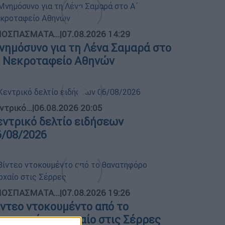
ΟΣΠΑΣΜΑΤΑ...
|
07.08.2026 14:29
νημόσυνο για τη Λένα Σαμαρά στο
΄ Νεκροταφείο Αθηνών
ντρικό...
|
06.08.2026 20:05
εντρικό δελτίο ειδήσεων
6/08/2026
ΟΣΠΑΣΜΑΤΑ...
|
07.08.2026 19:26
ίντεο ντοκουμέντο από το
ανατηφόρο τροχαίο στις Σέρρες