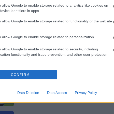
o allow Google to enable storage related to analytics like cookies on
Το προφίλ των τεσσάρων ομάδων του
evice identifiers in apps.
2ου ομίλου
o allow Google to enable storage related to functionality of the website
o allow Google to enable storage related to personalization.
Αθλητισμός
|
06.07.2024 21:52
o allow Google to enable storage related to security, including
Ψυχάρα η Αγγλία! Έκανε το
cation functionality and fraud prevention, and other user protection.
απόλυτο στα πέναλτι και πέρασε
στα ημιτελικά του Euro 2024
CONFIRM
H Aγγλία επικράτησε της Ελβετίας
στα πέναλτι και πήρε το εισιτήριο για
τα ημιτελικά για δεύτερο σερί Euro
Data Deletion
Data Access
Privacy Policy