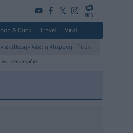
ood & Drink
Travel
Viral
ει η 46χρονη - Τι αποκάλυψε στους αστυνομικούς
 νο1 στην καρδιά...