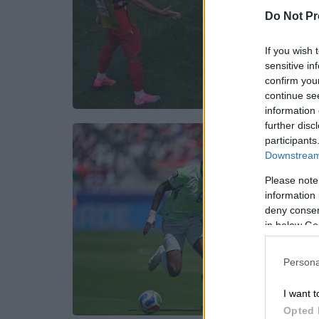
Do Not Pr
If you wish 
sensitive in
confirm you
continue se
information 
further disc
participants
Downstream 
Please note
information 
deny consent
in below Go
Persona
I want t
Opted 