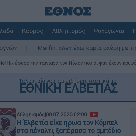
λάδα
Κόσμος
Αθλητισμός
Ψυχαγωγία
F
arfin: «Δεν έχω καμία σχέση με την επίθεση» λέ
Netflix έφερε την ταινιάρα του Νόλαν που οι φαν έχουν κρυφό
Τελευταία νέα και ειδήσεις σχετικά με:
ΕΘΝΙΚΗ ΕΛΒΕΤΙΑΣ
Αθλητισμός
|
08.07.2026 02:00
Η Έλβετία είχε ήρωα τον Κόμπελ
στα πέναλτι, ξεπέρασε το εμπόδιο