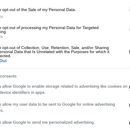
o opt-out of the Sale of my Personal Data.
In
Αθλητισμός
|
14.06.2026 00:10
Κατάρ - Ελβετία 1-1: Οι Καταριανοί
to opt-out of processing my Personal Data for Targeted
ing.
σόκαραν τους Ελβετούς με γκολ
In
στο 94' και έγραψαν ιστορία!
o opt-out of Collection, Use, Retention, Sale, and/or Sharing
ersonal Data that Is Unrelated with the Purposes for which it
Ισόπαλο 1-1 έληξε και το δεύτερο
lected.
ματς του 2ου ομίλου
Out
consents
o allow Google to enable storage related to advertising like cookies on
evice identifiers in apps.
Αθλητισμός
|
04.06.2026 17:00
o allow my user data to be sent to Google for online advertising
s.
Αφιέρωμα Μουντιάλ 2026: 2ος
Όμιλος - Καναδάς, Βοσνία, Κατάρ,
to allow Google to send me personalized advertising.
Ελβετία