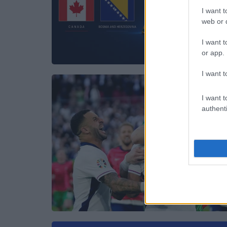
I want t
web or d
I want t
or app.
I want t
I want t
authenti