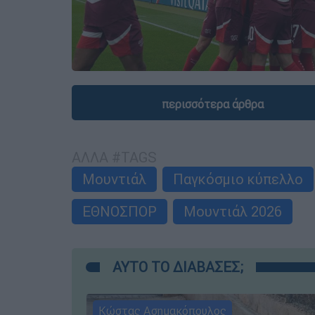
περισσότερα άρθρα
ΑΛΛΑ #TAGS
Μουντιάλ
Παγκόσμιο κύπελλο
ΕΘΝΟΣΠΟΡ
Μουντιάλ 2026
ΑΥΤΟ ΤΟ ΔΙΑΒΑΣΕΣ;
Κώστας Ασημακόπουλος