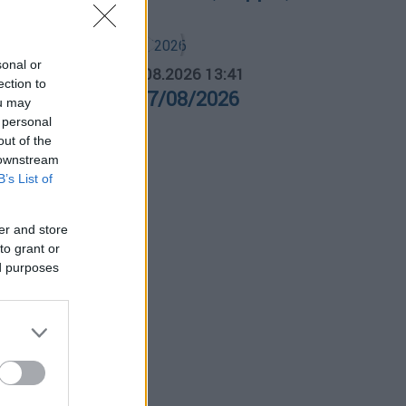
sonal or
ΛΗΤΙΚΟ ΔΕΛΤΙΟ
|
07.08.2026 13:41
ection to
θλητικό δελτίο 07/08/2026
ou may
 personal
out of the
 downstream
B’s List of
er and store
to grant or
ed purposes