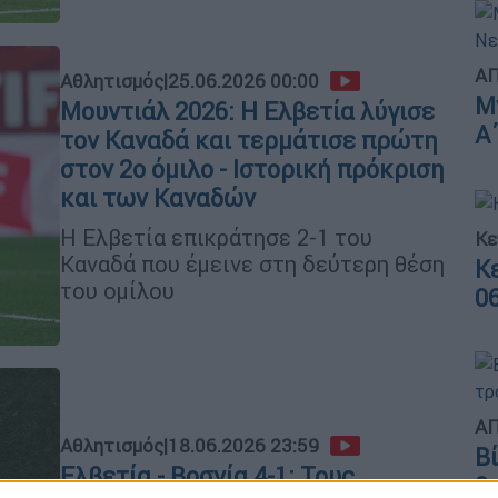
ΑΠ
Αθλητισμός
|
25.06.2026 00:00
Μ
Μουντιάλ 2026: Η Ελβετία λύγισε
Α
τον Καναδά και τερμάτισε πρώτη
στον 2ο όμιλο - Ιστορική πρόκριση
και των Καναδών
Η Ελβετία επικράτησε 2-1 του
Κε
Καναδά που έμεινε στη δεύτερη θέση
Κ
του ομίλου
0
ΑΠ
Αθλητισμός
|
18.06.2026 23:59
Β
Ελβετία - Βοσνία 4-1: Τους...
θ