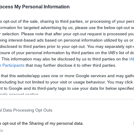
τρύπησαν σαν ελβετικό τυρί!
ocess My Personal Information
Σαρωτική νίκη της Ελβετίας επί της
Βοσνίας
to opt-out of the sale, sharing to third parties, or processing of your per
ΑΘ
formation for targeted advertising by us, please use the below opt-out s
Α
r selection. Please note that after your opt-out request is processed y
eing interest-based ads based on personal information utilized by us or
disclosed to third parties prior to your opt-out. You may separately opt-
losure of your personal information by third parties on the IAB’s list of
. This information may also be disclosed by us to third parties on the
IA
Participants
that may further disclose it to other third parties.
Αθλητισμός
|
14.06.2026 00:29
 that this website/app uses one or more Google services and may gath
Κατάρ - Ελβετία 1-1 - Highlights
including but not limited to your visit or usage behaviour. You may click 
Μουντιάλ 2026
 to Google and its third-party tags to use your data for below specifi
ogle consent section.
Τα γκολ και οι καλύτερες φάσεις του
αγώνα
l Data Processing Opt Outs
o opt-out of the Sharing of my personal data.
In