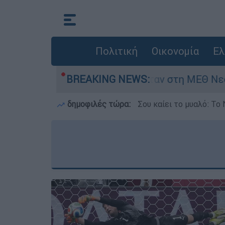
Πολιτική
Οικονομία
Ελ
μερών - Νοσηλευόταν στη ΜΕΘ Νεογνών
BREAKING NEWS:
M
δημοφιλές τώρα:
Σου καίει το μυαλό: Το 