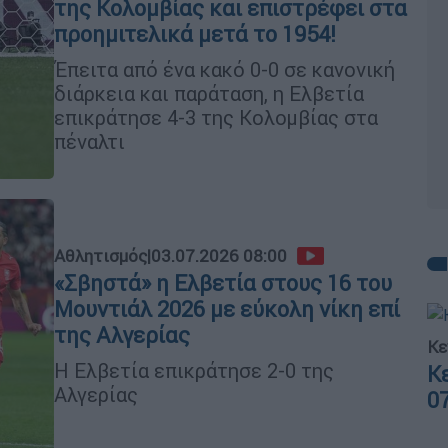
της Κολομβίας και επιστρέφει στα
προημιτελικά μετά το 1954!
Έπειτα από ένα κακό 0-0 σε κανονική
διάρκεια και παράταση, η Ελβετία
επικράτησε 4-3 της Κολομβίας στα
πέναλτι
Αθλητισμός
|
03.07.2026 08:00
«Σβηστά» η Ελβετία στους 16 του
Μουντιάλ 2026 με εύκολη νίκη επί
της Αλγερίας
Κε
Η Ελβετία επικράτησε 2-0 της
Κ
Αλγερίας
0