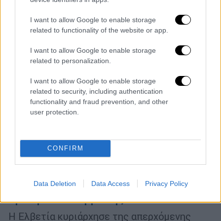
I want to allow Google to enable storage
related to functionality of the website or app.
I want to allow Google to enable storage
related to personalization.
I want to allow Google to enable storage
related to security, including authentication
functionality and fraud prevention, and other
user protection.
CONFIRM
Αθλητισμός
|
29.06.2024 20:56
Euro 2024: Η απίθανη Ελβετία
Data Deletion
Data Access
Privacy Policy
αποκαθήλωσε την Ιταλία που παρέδωσε
αμαχητί το στέμμα της!
Η Ελβετία κυριάρχησε της απερχόμενης