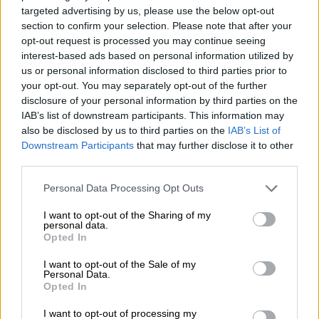
targeted advertising by us, please use the below opt-out
section to confirm your selection. Please note that after your
opt-out request is processed you may continue seeing
interest-based ads based on personal information utilized by
us or personal information disclosed to third parties prior to
your opt-out. You may separately opt-out of the further
disclosure of your personal information by third parties on the
IAB’s list of downstream participants. This information may
Αθλητισμός
|
06.07.2024 21:52
also be disclosed by us to third parties on the
IAB’s List of
Downstream Participants
that may further disclose it to other
Ψυχάρα η Αγγλία! Έκανε το απόλυτο στα
third parties.
πέναλτι και πέρασε στα ημιτελικά του
Euro 2024
Please note that this website/app uses one or more Google
Personal Data Processing Opt Outs
services and may gather and store information including but
H Aγγλία επικράτησε της Ελβετίας στα
not limited to your visit or usage behaviour. You may click to
I want to opt-out of the Sharing of my
personal data.
πέναλτι και πήρε το εισιτήριο για τα
grant or deny consent to Google and its third-party tags to
Opted In
ημιτελικά για δεύτερο σερί Euro
use your data for below specified purposes in below Google
consent section.
I want to opt-out of the Sale of my
Personal Data.
Opted In
I want to opt-out of processing my