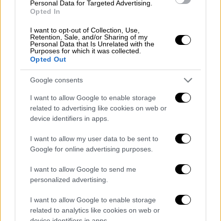
Personal Data for Targeted Advertising.
Opted In
I want to opt-out of Collection, Use,
Retention, Sale, and/or Sharing of my
Personal Data that Is Unrelated with the
Purposes for which it was collected.
Opted Out
Google consents
I want to allow Google to enable storage
related to advertising like cookies on web or
device identifiers in apps.
Live Blog
|
06.07.2024 18:50
I want to allow my user data to be sent to
Live Αγγλία - Ελβετία: Μονομαχία στο
Google for online advertising purposes.
Ντίσελντορφ για μια θέση στον
ημιτελικό του Euro 2024
I want to allow Google to send me
personalized advertising.
Μονομαχία για μια θέση στα ημιτελικά του
Euro 2024
I want to allow Google to enable storage
related to analytics like cookies on web or
device identifiers in apps.