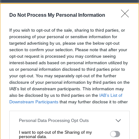
Do Not Process My Personal Information
If you wish to opt-out of the sale, sharing to third parties, or
processing of your personal or sensitive information for
targeted advertising by us, please use the below opt-out
section to confirm your selection. Please note that after your
opt-out request is processed you may continue seeing
interest-based ads based on personal information utilized by
us or personal information disclosed to third parties prior to
your opt-out. You may separately opt-out of the further
disclosure of your personal information by third parties on the
IAB’s list of downstream participants. This information may
Travel
|
21.06.2026 22:06
also be disclosed by us to third parties on the
IAB’s List of
Downstream Participants
that may further disclose it to other
Επανάσταση στην αεροπορία: Αυτό είναι
third parties.
το υπερσύγχρονο αεροσκάφος που θα
κάνει το Λονδίνο-Σίδνεϊ σε μόλις 22
Please note that this website/app uses one or more Google
Personal Data Processing Opt Outs
services and may gather and store information including but
ώρες
not limited to your visit or usage behaviour. You may click to
I want to opt-out of the Sharing of my
personal data.
Όλες η λεπτομέρειες για την επόμενη ημέρα
grant or deny consent to Google and its third-party tags to