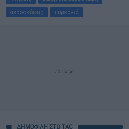
αεροσκάφος
πυρκαγιά
ΔΗΜΟΦΙΛΗ ΣΤΟ TAG