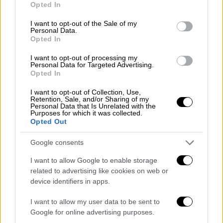
Opted In
των αεροπορικών ταξιδιών
use your data for below specified purposes in below Google
consent section.
I want to opt-out of the Sale of my
Personal Data.
Opted In
I want to opt-out of processing my
Personal Data for Targeted Advertising.
Opted In
I want to opt-out of Collection, Use,
Retention, Sale, and/or Sharing of my
Personal Data that Is Unrelated with the
Purposes for which it was collected.
Opted Out
Google consents
I want to allow Google to enable storage
related to advertising like cookies on web or
device identifiers in apps.
Ελλάδα
|
21.06.2026 18:28
I want to allow my user data to be sent to
Ελικόπτερα, ταχύπλοα και μη
Google for online advertising purposes.
επανδρωμένα αεροσκάφη: Καρέ καρέ η