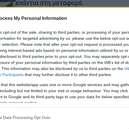
ενάντια στη μεταφορά
στρατιωτικού υλικού στο Ισραήλ
ocess My Personal Information
Το φορτίο έχει τελικό προορισμό το
ΑΘ
Ισραήλ ώστε να χρησιμοποιηθεί «για
Α
to opt-out of the sale, sharing to third parties, or processing of your per
να συνεχιστεί η σφαγή στη Λωρίδα
formation for targeted advertising by us, please use the below opt-out s
της Γάζας»
r selection. Please note that after your opt-out request is processed y
eing interest-based ads based on personal information utilized by us or
disclosed to third parties prior to your opt-out. You may separately opt-
losure of your personal information by third parties on the IAB’s list of
Κόσμος
|
25.05.2025 16:08
. This information may also be disclosed by us to third parties on the
IA
Η Βρετανία επιστρέφει τους
Participants
that may further disclose it to other third parties.
σιδηροδρόμους στο Δημόσιο -
 that this website/app uses one or more Google services and may gath
Πρώτη η South Western Railway
including but not limited to your visit or usage behaviour. You may click 
«Η South Western Railway ανήκει
 to Google and its third-party tags to use your data for below specifi
ogle consent section.
πλέον στον δημόσιο τομέα. Και δεν
είναι παρά η αρχή», έγραψε στο Χ ο
πρωθυπουργός Κιρ Στάρμερ
l Data Processing Opt Outs