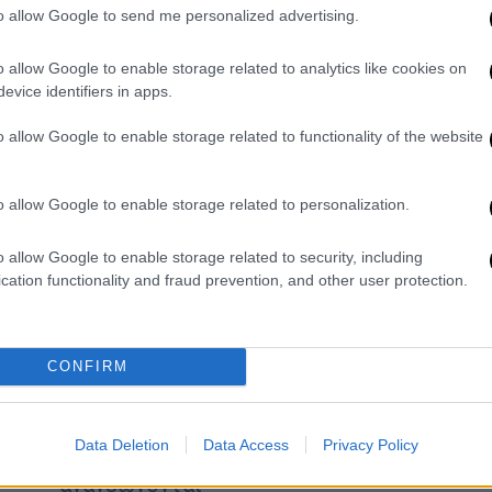
to allow Google to send me personalized advertising.
Στη Βουλή θα είναι σε εξέλιξη η προ
ημερησίας διάταξη και η πρόταση
o allow Google to enable storage related to analytics like cookies on
δυσπιστίας που θα καταθέσει το
evice identifiers in apps.
ΠΑΣΟΚ κατά της κυβέρνησης
o allow Google to enable storage related to functionality of the website
Ελλάδα
|
19.01.2025 09:31
o allow Google to enable storage related to personalization.
«Απολυθήκαμε γιατί καταθέσαμε
συγκεκριμένα αιτήματα» λέει στο
o allow Google to enable storage related to security, including
ethnos.gr ο αντιπρόεδρος
cation functionality and fraud prevention, and other user protection.
εργαζομένων του ΚΤΕΛ
Θεσσαλονίκης
CONFIRM
Ο Στέφανος Τριανταφυλλίδης μιλά για
όσα έχουν συμβεί τις τελευταίες
εβδομάδες, με τις συμβάσεις της
Data Deletion
Data Access
Privacy Policy
διοίκησης του σωματείου να μην
ανανεώνονται