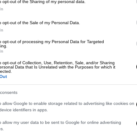
o opt-out of the Sharing of my personal data.
In
Ελλάδα
|
08.05.2025 14:00
Καταγγελία για εκδικητικές
o opt-out of the Sale of my Personal Data.
απολύσεις στο Allou Fun Park:
In
Έδιωξαν 7 εργαζόμενους επειδή
to opt-out of processing my Personal Data for Targeted
ίδρυσαν Σωματείο
ing.
In
Όπως καταγγέλλουν οι ίδιοι οι
εργαζόμενοι του Allou Fun
o opt-out of Collection, Use, Retention, Sale, and/or Sharing
ersonal Data that Is Unrelated with the Purposes for which it
Park υπάρχουν συστηματικές
lected.
καθυστερήσεις στην καταβολή της
Out
μισθοδοσίας
consents
o allow Google to enable storage related to advertising like cookies on
Ελλάδα
|
02.03.2025 22:00
evice identifiers in apps.
Νέα συλλαλητήρια σε Αθήνα -
o allow my user data to be sent to Google for online advertising
Θεσσαλονίκη και άλλες πόλεις
s.
στις 5 Μαρτίου για τα Τέμπη