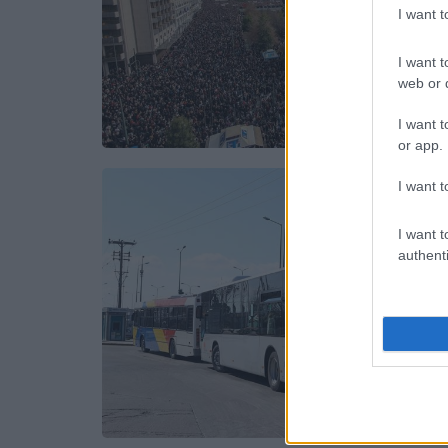
I want 
I want t
web or d
I want t
or app.
I want t
I want t
authenti