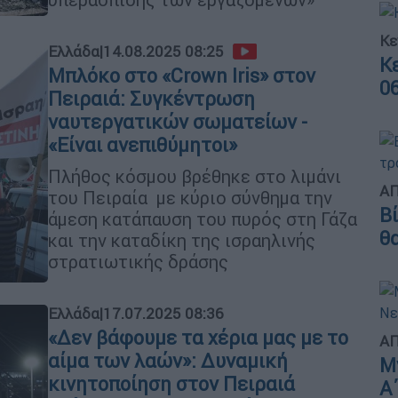
Κε
Ελλάδα
|
14.08.2025 08:25
Κ
Μπλόκο στο «Crown Iris» στον
0
Πειραιά: Συγκέντρωση
ναυτεργατικών σωματείων -
«Είναι ανεπιθύμητοι»
Πλήθος κόσμου βρέθηκε στο λιμάνι
ΑΠ
του Πειραία με κύριο σύνθημα την
Β
άμεση κατάπαυση του πυρός στη Γάζα
θ
και την καταδίκη της ισραηλινής
στρατιωτικής δράσης
Ελλάδα
|
17.07.2025 08:36
«Δεν βάφουμε τα χέρια μας με το
ΑΠ
αίμα των λαών»: Δυναμική
Μ
κινητοποίηση στον Πειραιά
Α