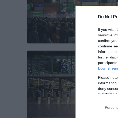
Do Not Pr
If you wish 
sensitive in
confirm you
continue se
information 
further disc
participants
Downstream 
Please note
information 
deny consent
in below Go
Persona