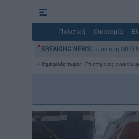
Πολιτική
Οικονομία
Ελ
 ημερών - Νοσηλευόταν στη ΜΕΘ Νεογνών
BREAKING NEWS:
δημοφιλές τώρα:
Επιστήμονες ανακάλυψα