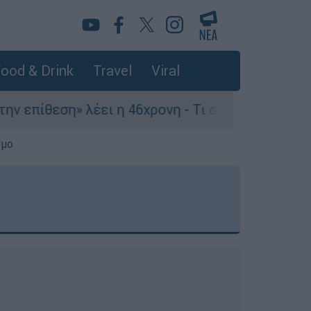
ood & Drink
Travel
Viral
λέει η 46χρονη - Τι αποκάλυψε στους αστυνομικο
σμο