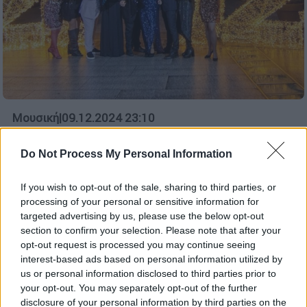
Μουσική
|
09.12.2024 23:10
Μαγικά Χριστούγεννα με Λουδάρο,
Αργυράκη και Idra Kayne
Do Not Process My Personal Information
Από τις 21 έως τις 31 Δεκεμβρίου,
If you wish to opt-out of the sale, sharing to third parties, or
απολαύστε μια σειρά από ξεχωριστές
processing of your personal or sensitive information for
εορταστικές εκδηλώσεις, αγαπημένους
targeted advertising by us, please use the below opt-out
καλλιτέχνες, ζωντανή μουσική και
section to confirm your selection. Please note that after your
happenings
opt-out request is processed you may continue seeing
interest-based ads based on personal information utilized by
us or personal information disclosed to third parties prior to
your opt-out. You may separately opt-out of the further
disclosure of your personal information by third parties on the