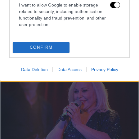
I want to allow Google to enable storage
Η τραγουδίστρια, μεταξύ άλλων,
related to security, including authentication
αναφέρθηκε στην υποψηφιότητά της στις
functionality and fraud prevention, and other
δημοτικές εκλογές, στις πυρκαγιές που
user protection.
έκαναν στάχτη το σπίτι της πριν από δύο
χρόνια, αλλά και στα κακόβουλα σχόλια που
δέχτηκε για τα κιλά της
CONFIRM
Data Deletion
Data Access
Privacy Policy