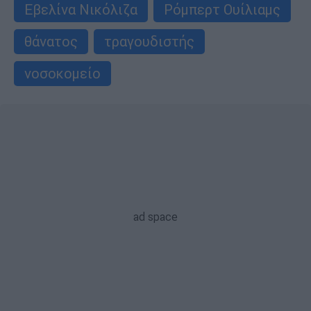
Εβελίνα Νικόλιζα
Ρόμπερτ Ουίλιαμς
θάνατος
τραγουδιστής
νοσοκομείο