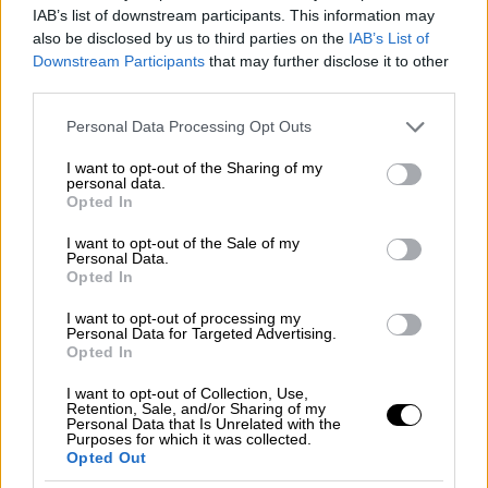
IAB’s list of downstream participants. This information may
also be disclosed by us to third parties on the
IAB’s List of
Downstream Participants
that may further disclose it to other
third parties.
Please note that this website/app uses one or more Google
Personal Data Processing Opt Outs
services and may gather and store information including but
not limited to your visit or usage behaviour. You may click to
I want to opt-out of the Sharing of my
personal data.
grant or deny consent to Google and its third-party tags to
Opted In
use your data for below specified purposes in below Google
consent section.
I want to opt-out of the Sale of my
Personal Data.
Opted In
Lifestyle
|
09.12.2024 13:37
I want to opt-out of processing my
Μπέσυ Αργυράκη: «Βούτηξα από μεγάλο
Personal Data for Targeted Advertising.
Opted In
ύψος με το κεφάλι στο κράσπεδο, πήγα
στον θάνατο και γύρισα»
I want to opt-out of Collection, Use,
Retention, Sale, and/or Sharing of my
«Σίγουρα ο φύλακας-άγγελός μου ήταν δίπλα
Personal Data that Is Unrelated with the
Purposes for which it was collected.
μου και με έσωσε», εξομολογήθηκε η
Opted Out
τραγουδίστρια