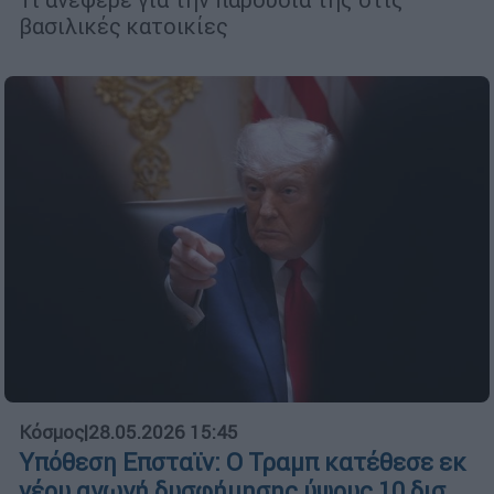
βασιλικές κατοικίες
Κόσμος
|
28.05.2026 15:45
Υπόθεση Επσταϊν: Ο Τραμπ κατέθεσε εκ
νέου αγωγή δυσφήμησης ύψους 10 δισ.