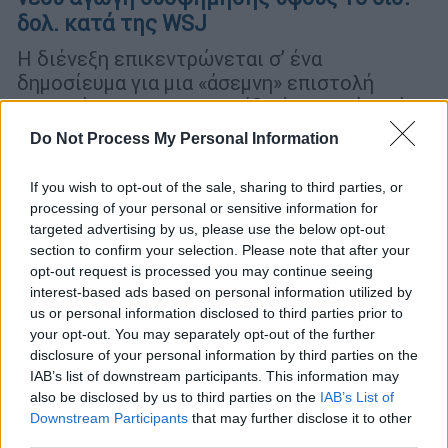
δολ. κατά της WSJ
Η διένεξη επικεντρώνεται σ’ ένα
δημοσίευμα για μια «άσεμνη» επιστολή
γενεθλίων που η εφημερίδα έγραψε ότι είχε
στείλει ο Τραμπ στον Τζέφρι Έπσταϊν
Do Not Process My Personal Information
If you wish to opt-out of the sale, sharing to third parties, or
processing of your personal or sensitive information for
targeted advertising by us, please use the below opt-out
section to confirm your selection. Please note that after your
opt-out request is processed you may continue seeing
interest-based ads based on personal information utilized by
us or personal information disclosed to third parties prior to
your opt-out. You may separately opt-out of the further
disclosure of your personal information by third parties on the
IAB’s list of downstream participants. This information may
also be disclosed by us to third parties on the
IAB’s List of
Downstream Participants
that may further disclose it to other
third parties.