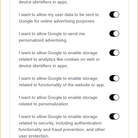
device identifiers in apps.
I want to allow my user data to be sent to
Google for online advertising purposes.
I want to allow Google to send me
personalized advertising.
Κόσμος
|
07.05.2026 07:41
«Πυρά» Δημοκρατικών κατά του
I want to allow Google to enable storage
υπουργού Εμπορίου για την υπόθεση
related to analytics like cookies on web or
Έπσταϊν - Ζητούν την παραίτησή του
device identifiers in apps.
Το όνομά του εμφανίζεται συχνά σε έγγραφα
I want to allow Google to enable storage
του φακέλου Έπσταϊν, όπως
related to functionality of the website or app.
δημοσιοποιήθηκαν από το υπουργείο
I want to allow Google to enable storage
Δικαιοσύνης
related to personalization.
I want to allow Google to enable storage
related to security, including authentication
functionality and fraud prevention, and other
user protection.