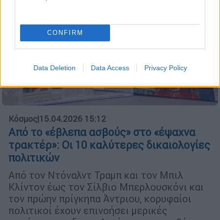
CONFIRM
Data Deletion
Data Access
Privacy Policy
Κόσμος
|
15.04.2026 15:12
Από το «έβλεπα ασβούς» στο «έψαχνα
τρακτέρ»: Οι 10 καλύτερες δικαιολογίες
πολιτικών
Από τον Ντόναλντ Τραμπ και τον Μπιλ
Κλίντον έως τον Σίλβιο Μπερλουσκόνι και
τον πρώην πρίγκηπα Άντριου, κορυφαίοι
πολιτικοί έχουν επινοήσει μερικές