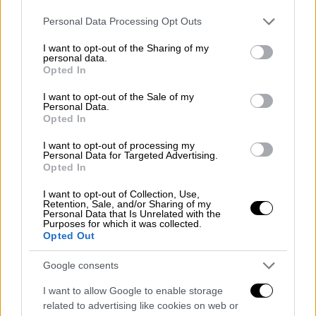
Please note that this website/app uses one or more Google
Personal Data Processing Opt Outs
services and may gather and store information including but
Κόσμος
|
18.05.2026 15:29
not limited to your visit or usage behaviour. You may click to
I want to opt-out of the Sharing of my
Νέα θύματα του δικτύου Έπσταϊν στη
personal data.
grant or deny consent to Google and its third-party tags to
Opted In
Γαλλία: Άνοιξε έρευνα για εμπορία
use your data for below specified purposes in below Google
ανθρώπων
consent section.
I want to opt-out of the Sale of my
Personal Data.
Η Γαλλία ξεκίνησε έρευνα για εμπορία
Opted In
ανθρώπων μετά τη δημοσιοποίηση του
I want to opt-out of processing my
τελευταίου πακέτου εγγράφων
Personal Data for Targeted Advertising.
Opted In
I want to opt-out of Collection, Use,
Retention, Sale, and/or Sharing of my
Personal Data that Is Unrelated with the
Purposes for which it was collected.
Opted Out
Google consents
I want to allow Google to enable storage
related to advertising like cookies on web or