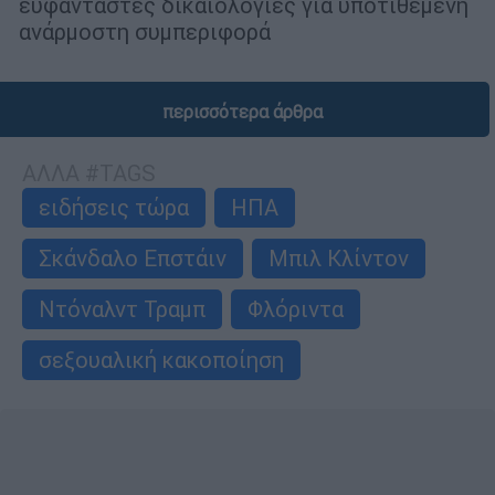
ευφάνταστες δικαιολογίες για υποτιθέμενη
ανάρμοστη συμπεριφορά
περισσότερα άρθρα
ΑΛΛΑ #TAGS
ειδήσεις τώρα
ΗΠΑ
Σκάνδαλο Επστάιν
Μπιλ Κλίντον
Ντόναλντ Τραμπ
Φλόριντα
σεξουαλική κακοποίηση