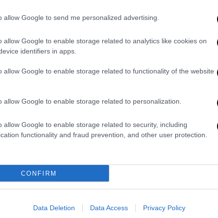
Έβρος: Η κατάσταση της υγείας
του συνοριοφύλακα που δέχθηκε
to allow Google to send me personalized advertising.
πυροβολισμό – Τα νεότερα
o allow Google to enable storage related to analytics like cookies on
Το βασικό σενάριο που εξετάζεται
evice identifiers in apps.
o allow Google to enable storage related to functionality of the website
o allow Google to enable storage related to personalization.
Ελλάδα
|
15.07.2024 22:43
o allow Google to enable storage related to security, including
cation functionality and fraud prevention, and other user protection.
Υπό μερικό έλεγχο η φωτιά στο
Ηράκλειο – Οριοθετήθηκε το
πύρινο μέτωπο στο Σουφλί
CONFIRM
Η τελευταία ενημέρωση της
Πυροσβεστικής
Data Deletion
Data Access
Privacy Policy