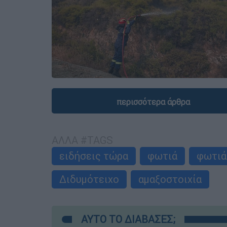
περισσότερα άρθρα
ΑΛΛΑ #TAGS
ειδήσεις τώρα
φωτιά
φωτιά
Διδυμότειχο
αμαξοστοιχία
ΑΥΤΟ ΤΟ ΔΙΑΒΑΣΕΣ;