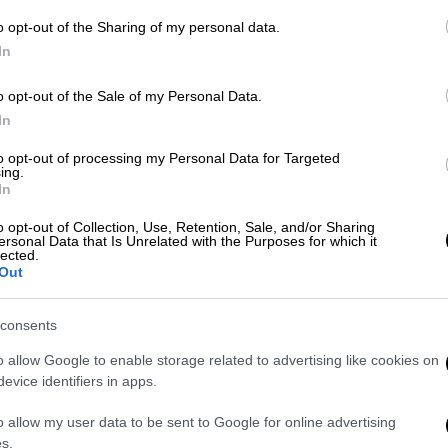
o opt-out of the Sharing of my personal data.
In
Ελλάδα
|
15.09.2024 13:50
o opt-out of the Sale of my Personal Data.
Τριήμερο πολιτιστικών δράσεων
In
με επίκεντρο τον Αθλητισμό, τον
to opt-out of processing my Personal Data for Targeted
Πολιτισμό και το Περιβάλλον στον
ing.
Δήμο Σουφλίου
In
Ένα πλούσιο τριήμερο εκδηλώσεων
o opt-out of Collection, Use, Retention, Sale, and/or Sharing
ersonal Data that Is Unrelated with the Purposes for which it
και παράλληλων δράσεων με
lected.
επίκεντρο τον ΑΘΛΗΤΙΣΜΟ, τον
Out
ΠΟΛΙΤΙΣΜΟ και το ΠΕΡΙΒΑΛΛΟΝ
consents
o allow Google to enable storage related to advertising like cookies on
evice identifiers in apps.
o allow my user data to be sent to Google for online advertising
Ελλάδα
|
21.07.2024 16:10
s.