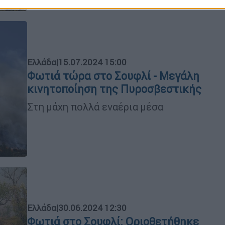
Ελλάδα
|
15.07.2024 15:00
Φωτιά τώρα στο Σουφλί - Μεγάλη
κινητοποίηση της Πυροσβεστικής
Στη μάχη πολλά εναέρια μέσα
Ελλάδα
|
30.06.2024 12:30
Φωτιά στο Σουφλί: Οριοθετήθηκε