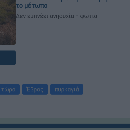
το μέτωπο
Δεν εμπνέει ανησυχία η φωτιά
 τώρα
Έβρος
πυρκαγιά