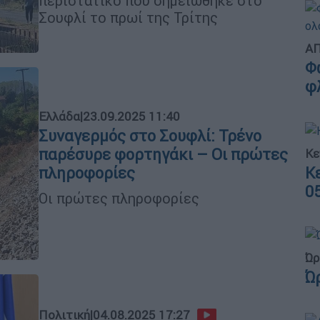
περιστατικό που σημειώθηκε στο
Σουφλί το πρωί της Τρίτης
ΑΠ
Φ
φ
Ελλάδα
|
23.09.2025 11:40
Συναγερμός στο Σουφλί: Τρένο
παρέσυρε φορτηγάκι – Οι πρώτες
Κε
πληροφορίες
Κ
0
Οι πρώτες πληροφορίες
Ώρ
Ώ
Πολιτική
|
04.08.2025 17:27