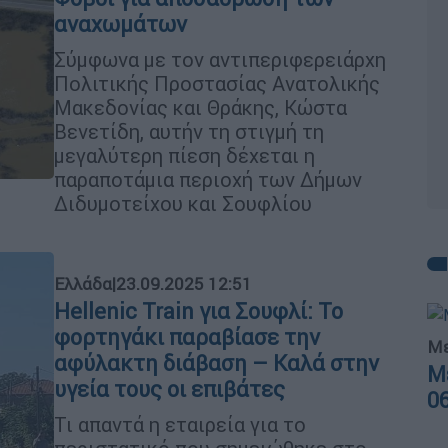
αναχωμάτων
Σύμφωνα με τον αντιπεριφερειάρχη
Πολιτικής Προστασίας Ανατολικής
Μακεδονίας και Θράκης, Κώστα
Βενετίδη, αυτήν τη στιγμή τη
μεγαλύτερη πίεση δέχεται η
παραποτάμια περιοχή των Δήμων
Διδυμοτείχου και Σουφλίου
Ελλάδα
|
23.09.2025 12:51
Hellenic Train για Σουφλί: Το
φορτηγάκι παραβίασε την
Με
αφύλακτη διάβαση – Καλά στην
Μ
υγεία τους οι επιβάτες
0
Τι απαντά η εταιρεία για το