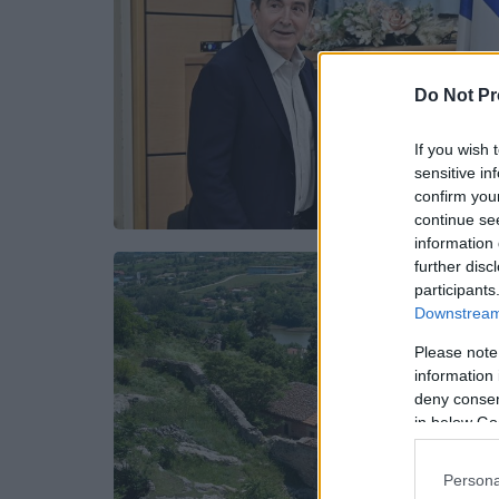
Do Not Pr
If you wish 
sensitive in
confirm you
continue se
information 
further disc
participants
Downstream 
Please note
information 
deny consent
in below Go
Persona