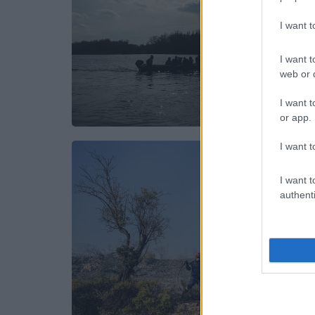
I want 
I want t
web or d
I want t
or app.
I want t
I want t
authenti