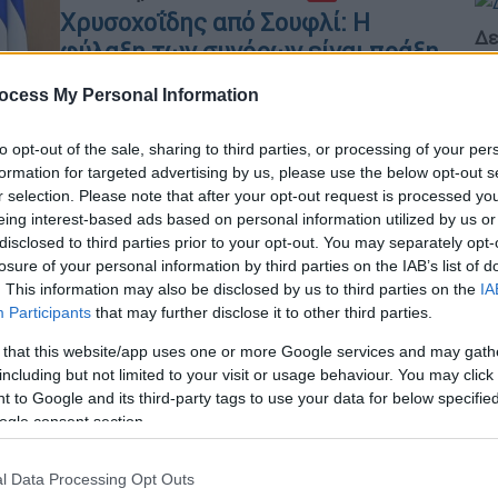
Χρυσοχοΐδης από Σουφλί: Η
Δε
φύλαξη των συνόρων είναι πράξη
Δ
ευθύνης στην ελληνική κοινωνία
ocess My Personal Information
Στον Έβρο ο Υπουργός Προστασίας
του Πολίτη Μιχάλης Χρυσοχοΐδης
to opt-out of the sale, sharing to third parties, or processing of your per
formation for targeted advertising by us, please use the below opt-out s
r selection. Please note that after your opt-out request is processed y
eing interest-based ads based on personal information utilized by us or
disclosed to third parties prior to your opt-out. You may separately opt-
losure of your personal information by third parties on the IAB’s list of
. This information may also be disclosed by us to third parties on the
IA
Οικονομία
|
13.02.2025 13:10
Participants
that may further disclose it to other third parties.
Ενίσχυση έως 10.000 ευρώ για
 that this website/app uses one or more Google services and may gath
οικογένειες που θέλουν να
including but not limited to your visit or usage behaviour. You may click 
μετεγκατασταθούν στον Έβρο:
 to Google and its third-party tags to use your data for below specifi
Κριτήρια και δικαιούχοι
ogle consent section.
Τι προβλέπει η ρύθμιση του
υπουργείου Κοινωνικής Συνοχής
l Data Processing Opt Outs