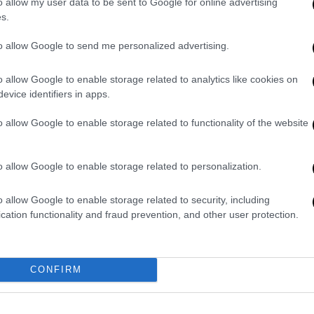
o allow my user data to be sent to Google for online advertising
s.
Το προφίλ των τεσσάρων ομάδων του
10ου ομίλου
to allow Google to send me personalized advertising.
o allow Google to enable storage related to analytics like cookies on
evice identifiers in apps.
Κόσμος
|
17.07.2025 07:43
o allow Google to enable storage related to functionality of the website
Φιντάν από Νέα Υόρκη:
«Σταματήστε την ισραηλινή
επιθετικότητα» - «Έχουμε ιδέες»
o allow Google to enable storage related to personalization.
για το Κυπριακό
o allow Google to enable storage related to security, including
Μιλώντας στο περιθώριο της άτυπης
cation functionality and fraud prevention, and other user protection.
διευρυμένης συνάντησης για την
Κύπρο, ο Τούρκος ΥΠΕΞ έκανε λόγο
για επικίνδυνη αποσταθεροποίηση
CONFIRM
στη Μέση Ανατολή, καλώντας ΗΠΑ,
ΕΕ και περιφερειακές δυνάμεις να
λάβουν άμεσα μέτρα