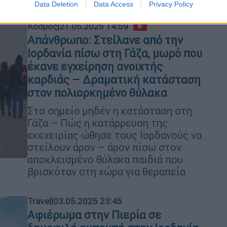
Data Deletion
Data Access
Privacy Policy
Κόσμος
|
21.05.2025 14:59
Απάνθρωπο: Στείλανε από την
Ιορδανία πίσω στη Γάζα, μωρό που
έκανε εγχείρηση ανοιχτής
καρδιάς – Δραματική κατάσταση
στον πολιορκημένο θύλακα
Στο σημείο μηδέν η κατάσταση στη
Γάζα – Πώς η κατάρρευση της
εκεχειρίας ώθησε τους Ιορδανούς να
στείλουν άρον – άρον πίσω στον
αποκλεισμένο θύλακα παιδιά που
βρισκόταν στη χώρα για θεραπεία
Travel
|
03.05.2025 23:45
Αφιέρωμα στην Πιερία σε