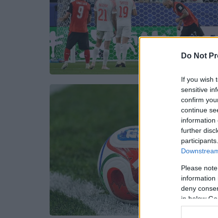
Do Not Pr
If you wish 
sensitive in
confirm you
continue se
information 
further disc
participants
Downstream 
Please note
information 
deny consent
in below Go