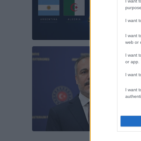
I want t
purpose
I want 
I want t
web or d
I want t
or app.
I want t
I want t
authenti