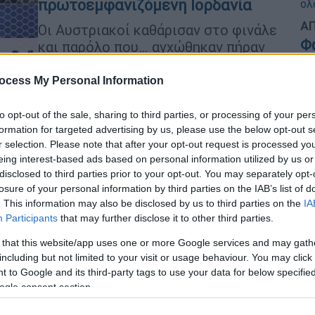
πρωτοεμφανιζόμενη Ιορδανία
ΑΠ
Οι Αυστριακοί καθάρισαν στο φινάλε
Φ
και παρόλο που… αγχώθηκαν πήραν
φ
τους τρεις πολύτιμους βαθμούς
ocess My Personal Information
to opt-out of the sale, sharing to third parties, or processing of your per
Κε
formation for targeted advertising by us, please use the below opt-out s
r selection. Please note that after your opt-out request is processed y
Κ
eing interest-based ads based on personal information utilized by us or
Αθλητισμός
|
16.06.2026 13:53
0
disclosed to third parties prior to your opt-out. You may separately opt-
Μουντιάλ 2026: Η ώρα και τα
losure of your personal information by third parties on the IAB’s list of
κανάλια των αποψινών αγώνων
. This information may also be disclosed by us to third parties on the
IA
Participants
that may further disclose it to other third parties.
Με τέσσερα ματς συνεχίζεται η 1η
αγωνιστική του Παγκοσμίου
 that this website/app uses one or more Google services and may gath
ΑΠ
Κυπέλλου
including but not limited to your visit or usage behaviour. You may click 
Δ
 to Google and its third-party tags to use your data for below specifi
δ
ogle consent section.
Θ