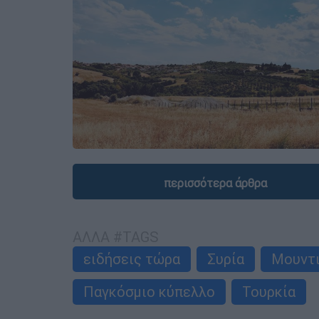
περισσότερα άρθρα
ΑΛΛΑ #TAGS
ειδήσεις τώρα
Συρία
Μουντ
Παγκόσμιο κύπελλο
Τουρκία