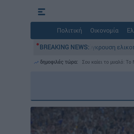
Πολιτική
Οικονομία
Ελ
τη ζωή του στη σύγκρουση ελικοπτέρων
BREAKING NEWS:
Μπ
δημοφιλές τώρα:
Σου καίει το μυαλό: Το 