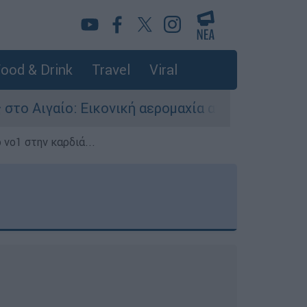
ood & Drink
Travel
Viral
νική αερομαχία ανάμεσα σε ελληνικά και τουρκι
 νο1 στην καρδιά...