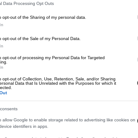
l Data Processing Opt Outs
Κόσμος
|
10.06.2026 07:02
o opt-out of the Sharing of my personal data.
Αμερικανικά αντίποινα για την
ΑΘ
In
κατάρριψη του Apache με
Α
πλήγματα κατά του Ιράν -
o opt-out of the Sale of my Personal Data.
0
Απάντηση από την Τεχεράνη
In
Νέα ένταση στη Μέση Ανατολή μετά
to opt-out of processing my Personal Data for Targeted
ing.
το σοβαρό περιστατικό στο Στενό
In
του Ορμούζ
o opt-out of Collection, Use, Retention, Sale, and/or Sharing
ersonal Data that Is Unrelated with the Purposes for which it
lected.
Out
consents
Αθλητισμός
|
08.06.2026 17:00
Αφιέρωμα Μουντιάλ 2026: 10ος
o allow Google to enable storage related to advertising like cookies on
evice identifiers in apps.
Όμιλος - Αργεντινή, Αλγερία,
Αυστρία, Ιορδανία