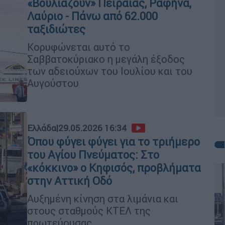
«Βουλιάζουν» Πειραιάς, Ραφήνα,
Λαύριο - Πάνω από 62.000
ταξιδιώτες
Κορυφώνεται αυτό το
Σαββατοκύριακο η μεγάλη έξοδος
των αδειούχων του Ιουλίου και του
Αυγούστου
Ελλάδα
|
29.05.2026 16:34
Όπου φύγει φύγει για το τριήμερο
του Αγίου Πνεύματος: Στο
«κόκκινο» ο Κηφισός, προβλήματα
στην Αττική Οδό
Αυξημένη κίνηση στα λιμάνια και
στους σταθμούς ΚΤΕΛ της
πρωτεύουσας