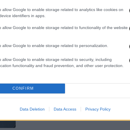
την Αττική
o allow Google to enable storage related to analytics like cookies on
Μικρές καθυστερήσεις θα
evice identifiers in apps.
συναντήσουν οι οδηγοί στα διόδια
o allow Google to enable storage related to functionality of the website
Ελευσίνας
o allow Google to enable storage related to personalization.
o allow Google to enable storage related to security, including
Ελλάδα
|
02.08.2025 07:59
cation functionality and fraud prevention, and other user protection.
Μεγάλο κύμα φυγής για τις
αυγουστιάτικες διακοπές: Με
100% πληρότητα σαλπάρουν τα
CONFIRM
πλοία
Σε πλήρη εξέλιξη η μεγάλη έξοδος
των αδειούχων του Αυγούστου
Data Deletion
Data Access
Privacy Policy