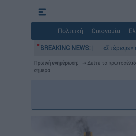
Πολιτική
Οικονομία
Ελ
α στο Αιγαίο
BREAKING NEWS:
«Στέρεψε» η αγορά από πιν
Πρωινή ενημέρωση:
➔ Δείτε τα πρωτοσέλι
σήμερα