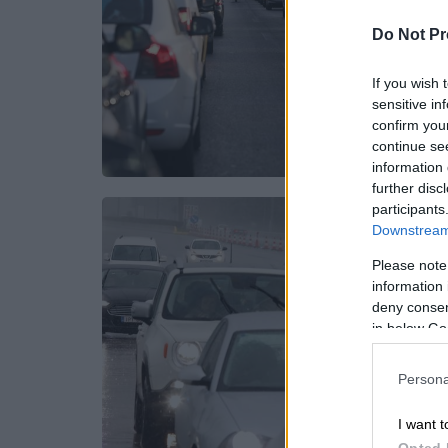
Do Not Pr
If you wish 
sensitive in
confirm you
continue se
information 
further disc
participants
Downstream 
Please note
information 
deny consent
in below Go
Persona
I want t
Opted 