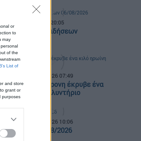
ντρικό...
|
06.08.2026 20:05
sonal or
εντρικό δελτίο ειδήσεων
ection to
6/08/2026
ou may
 personal
out of the
 downstream
B’s List of
α Ελλάδος...
|
07.08.2026 07:49
εσσαλονίκη: 46χρονη έκρυβε ένα
er and store
to grant or
ιλό ηρωίνη στο πλυντήριο
ed purposes
α Ελλάδος...
|
06.08.2026 10:06
ρα Ελλάδος 06/08/2026