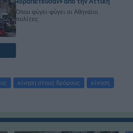
«δραπέτευσαν» από την Αττική
Όπου φύγει-φύγει οι Αθηναίοι
πολίτες
εις
κίνηση στους δρόμους
κίνηση