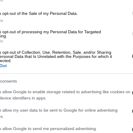
o opt-out of the Sale of my Personal Data.
In
ΑΠ
Τ
Market
|
04.08.2025 15:17
to opt-out of processing my Personal Data for Targeted
ing.
μ
Με ταχείς ρυθμούς εξελίσσεται το
In
μεταλλευτικό έργο στις Σκουριές
o opt-out of Collection, Use, Retention, Sale, and/or Sharing
ersonal Data that Is Unrelated with the Purposes for which it
Η πρώτη παραγωγή αναμένεται βάσει
lected.
σχεδιασμού το α’ τρίμηνο του 2026
Out
Ώρ
consents
Ό
ε
o allow Google to enable storage related to advertising like cookies on
evice identifiers in apps.
Ελλάδα
|
02.08.2025 16:06
o allow my user data to be sent to Google for online advertising
Χωρίς προβλήματα η έξοδος των
s.
αδειούχων του Αυγούστου - Πάνω
to allow Google to send me personalized advertising.
από 100.000 οχήματα έφυγαν από