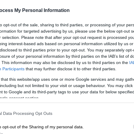
κίνηση στους δρόμους της
Αττικής - Ουρές χιλιομέτρων
ocess My Personal Information
Μποτιλιάρισμα παρατηρείται σε
Κε
to opt-out of the sale, sharing to third parties, or processing of your per
όλους τους κεντρικούς δρόμους της
Κ
formation for targeted advertising by us, please use the below opt-out s
Αθήνας
0
r selection. Please note that after your opt-out request is processed y
eing interest-based ads based on personal information utilized by us or
disclosed to third parties prior to your opt-out. You may separately opt-
losure of your personal information by third parties on the IAB’s list of
. This information may also be disclosed by us to third parties on the
IA
Participants
that may further disclose it to other third parties.
Ώρ
Ελλάδα
|
24.12.2025 18:28
Θ
 that this website/app uses one or more Google services and may gath
Κορυφώνεται η έξοδος των
including but not limited to your visit or usage behaviour. You may click 
κ
εκδρομέων εν μέσω αγροτικών
 to Google and its third-party tags to use your data for below specifi
μπλόκων: Όπου φύγει - φύγει οι
ogle consent section.
κάτοικοι της Αττικής
l Data Processing Opt Outs
Ώρ
Τα στοιχεία της ΕΛ.ΑΣ.
Ώ
o opt-out of the Sharing of my personal data.
In