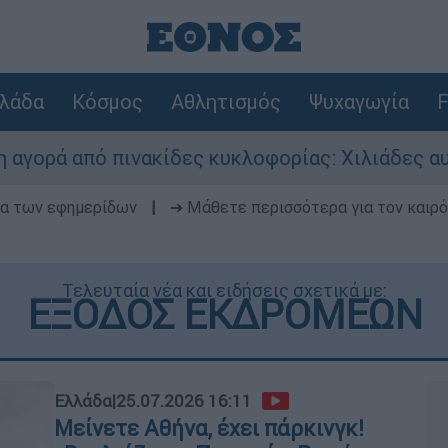
λάδα
Κόσμος
Αθλητισμός
Ψυχαγωγία
F
ακίδες κυκλοφορίας: Χιλιάδες αυτοκίνητα παραμ
δα των εφημερίδων
|
➔ Μάθετε περισσότερα για τον καιρό
Τελευταία νέα και ειδήσεις σχετικά με:
ΕΞΟΔΟΣ ΕΚΔΡΟΜΕΩΝ
Ελλάδα
|
25.07.2026 16:11
Μείνετε Αθήνα, έχει πάρκινγκ!