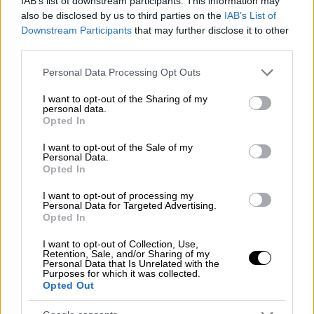
IAB’s list of downstream participants. This information may
50μ.
also be disclosed by us to third parties on the
IAB’s List of
Downstream Participants
that may further disclose it to other
third parties.
Please note that this website/app uses one or more Google
Personal Data Processing Opt Outs
services and may gather and store information including but
not limited to your visit or usage behaviour. You may click to
I want to opt-out of the Sharing of my
personal data.
grant or deny consent to Google and its third-party tags to
Opted In
use your data for below specified purposes in below Google
consent section.
I want to opt-out of the Sale of my
Personal Data.
Opted In
I want to opt-out of processing my
Personal Data for Targeted Advertising.
Opted In
I want to opt-out of Collection, Use,
Retention, Sale, and/or Sharing of my
Personal Data that Is Unrelated with the
Αθλητισμός
|
09.12.2023 18:30
Purposes for which it was collected.
«Χάλκινη» η Άννα Ντουντουνάκη στα
Opted Out
100μ. πεταλούδα στο Ευρωπαϊκό