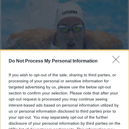
Do Not Process My Personal Information
If you wish to opt-out of the sale, sharing to third parties, or
processing of your personal or sensitive information for
Αθλητισμός
|
10.12.2023 19:35
targeted advertising by us, please use the below opt-out
«Χρυσή» η τρομερή Άννα Ντουντουνάκη
section to confirm your selection. Please note that after your
opt-out request is processed you may continue seeing
στο Ευρωπαϊκό 25άρας πισίνας - Πέμπτο
interest-based ads based on personal information utilized by
μετάλλιο για την Ελλάδα
us or personal information disclosed to third parties prior to
Μετά το χάλκινο στα 100μ. πεταλούδα, η
your opt-out. You may separately opt-out of the further
disclosure of your personal information by third parties on the
Ντουντουνάκη κατέκτησε και το χρυσό στα