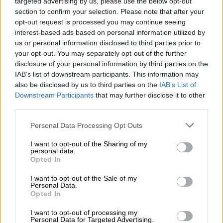
targeted advertising by us, please use the below opt-out
section to confirm your selection. Please note that after your
opt-out request is processed you may continue seeing
Τηλεόραση
|
26.10.2019 10:30
interest-based ads based on personal information utilized by
Μην αρχίζεις τη μουρμούρα: Έρχονται
us or personal information disclosed to third parties prior to
δύο γκεστ εμφανίσεις - έκπληξη
your opt-out. You may separately opt-out of the further
disclosure of your personal information by third parties on the
Δύο εντυπωσιακά γκεστ στην επιτυχημένη
IAB’s list of downstream participants. This information may
σειρά του Alpha «Μην αρχίζεις τη
also be disclosed by us to third parties on the
IAB’s List of
μουρμούρα»
Downstream Participants
that may further disclose it to other
third parties.
ΑΛΛΑ #TAGS
Please note that this website/app uses one or more Google
Personal Data Processing Opt Outs
Γιώργος Κιμούλης
ηθοποιός
services and may gather and store information including but
not limited to your visit or usage behaviour. You may click to
I want to opt-out of the Sharing of my
ΑΝΤ1
Αντίνοος Αλμπάνης
personal data.
grant or deny consent to Google and its third-party tags to
Opted In
use your data for below specified purposes in below Google
ΣΥΡΙΖΑ
φιλία
consent section.
I want to opt-out of the Sale of my
Personal Data.
Opted In
Μην αρχίζεις τη Μουρμούρα
I want to opt-out of processing my
Personal Data for Targeted Advertising.