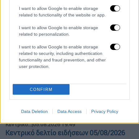
I want to allow Google to enable storage
related to functionality of the website or app.
I want to allow Google to enable storage
related to personalization.
01
I want to allow Google to enable storage
Lifestyle
|
27.04.2026 14:06
related to security, including authentication
Μαρία Κανελλοπούλου: «Η
functionality and fraud prevention, and other
user protection.
Κάτια Δανδουλάκη είναι κυρία
με "Κ" - Τήρησε τον λόγο της»
CONFIRM
POPULAR VIDEOS
Data Deletion
Data Access
Privacy Policy
Κεντρικό...
|
05.08.2026 19:49
Κεντρικό δελτίο ειδήσεων 05/08/2026