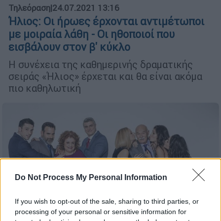
Τηλεόραση
|
24.07.2021 13:16
Ήλιος: Οι ήρωες έρχονται αντιμέτωποι
με μοιραία λάθη - Οι ηθοποιοί που
εισβάλουν στον β' κύκλο
H συνέχεια της καθημερινής δραματικής
σειράς «Ήλιος» έρχεται και θα είναι ακόμα
πιο καθηλωτική
Do Not Process My Personal Information
If you wish to opt-out of the sale, sharing to third parties, or
processing of your personal or sensitive information for