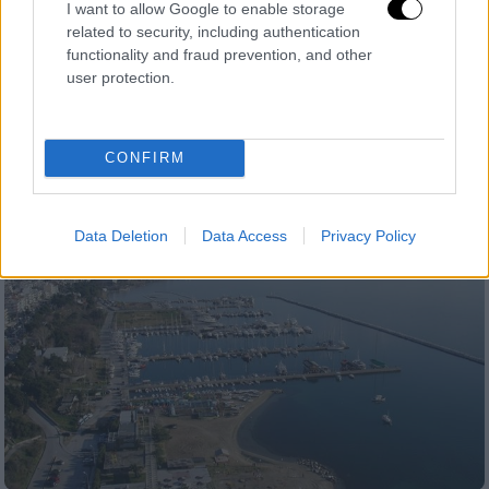
I want to allow Google to enable storage
Λευκάδα: Η κατασκευή Μαρίνας θα
related to security, including authentication
μετατρέψει το νησί σε κέντρο
functionality and fraud prevention, and other
θαλάσσιου τουρισμού
user protection.
O φάκελλος της επένδυσης εγκρίθηκε από
τη Διυπουργική Επιτροπή Στρατηγικών
CONFIRM
Επενδύσεων με την υπογραφή των
συναρμόδιων υπουργών
Data Deletion
Data Access
Privacy Policy