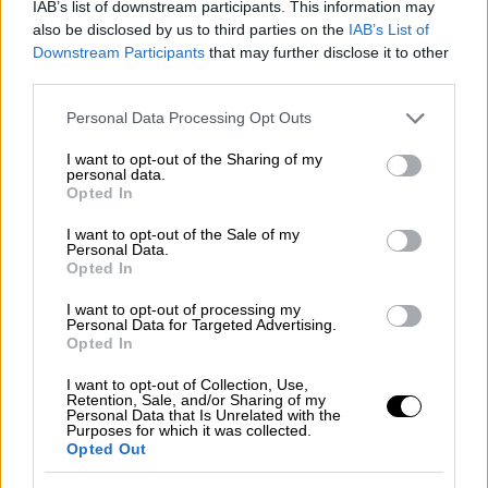
IAB’s list of downstream participants. This information may
also be disclosed by us to third parties on the
IAB’s List of
Downstream Participants
that may further disclose it to other
third parties.
Please note that this website/app uses one or more Google
Personal Data Processing Opt Outs
services and may gather and store information including but
not limited to your visit or usage behaviour. You may click to
I want to opt-out of the Sharing of my
personal data.
grant or deny consent to Google and its third-party tags to
Opted In
use your data for below specified purposes in below Google
consent section.
I want to opt-out of the Sale of my
Personal Data.
Opted In
I want to opt-out of processing my
Personal Data for Targeted Advertising.
Opted In
Απόψεις
|
09.03.2021 12:23
I want to opt-out of Collection, Use,
Αποικιοκρατικό ΣΔΙΤ έχουν ετοιμάσει
Retention, Sale, and/or Sharing of my
για την μαρίνα της Καλαμαριάς
Personal Data that Is Unrelated with the
Purposes for which it was collected.
Opted Out
Η παραχώρηση της μαρίνας της Καλαμαριάς
ακολουθεί εκείνης του Αλίμου στην Αττική,