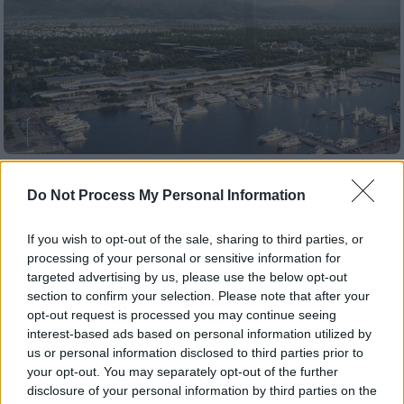
Οικονομία
|
20.07.2021 20:18
Do Not Process My Personal Information
Lamda Development: Παρουσίασε το
παράκτιο μέτωπο του Ελληνικού και τη
If you wish to opt-out of the sale, sharing to third parties, or
Marina Galleria
processing of your personal or sensitive information for
targeted advertising by us, please use the below opt-out
Τα αρχιτεκτονικά σχέδια και τη μελέτη της
section to confirm your selection. Please note that after your
Marina Galleria ανέλαβε το αρχιτεκτονικό
opt-out request is processed you may continue seeing
γραφείο Kengo Kuma & Associates, που
interest-based ads based on personal information utilized by
εδρεύει στην Ιαπωνία - Εντός πενταετίας η
us or personal information disclosed to third parties prior to
ριζική ανάπλαση του παράκτιου μετώπου
your opt-out. You may separately opt-out of the further
στο Ελληνικό
disclosure of your personal information by third parties on the