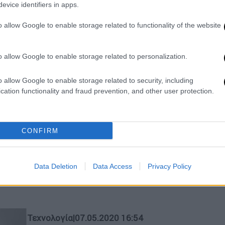
προτροπή της Κριστίν Λαγκάρντ και η
evice identifiers in apps.
αντίδραση του Τζορτζ Σόρος
o allow Google to enable storage related to functionality of the website
Κόσμος
|
15.05.2020 19:14
o allow Google to enable storage related to personalization.
Τουρκία: Αυστηρή καταδίκη για
παραβιάσεις ελληνικού FIR και
o allow Google to enable storage related to security, including
cation functionality and fraud prevention, and other user protection.
της κυπριακής ΑΟΖ
«Στείλαμε σήμερα ένα ισχυρό μήνυμα
προς την Τουρκία σε υποστήριξη της
CONFIRM
Κύπρου και της Ελλάδας» είπε ο
Ύπατος Εκπρόσωπος της ΕΕ για την
εξωτερική πολιτική Ζοζέπ Μπορέλ
Data Deletion
Data Access
Privacy Policy
Τεχνολογία
|
07.05.2020 16:54