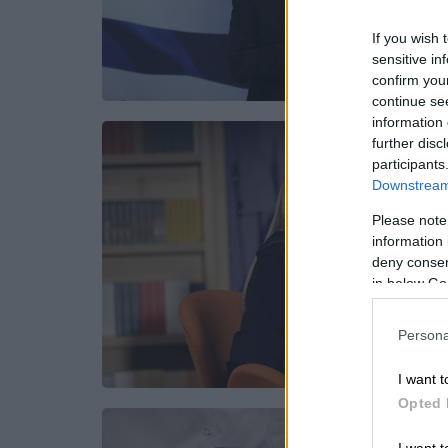
If you wish 
sensitive in
confirm you
continue se
information 
further disc
participants
Downstream 
Please note
information 
deny consent
in below Go
Persona
I want t
Opted 