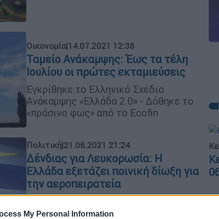
Οικονομία
|
14.07.2021 12:38
Ταμείο Ανάκαμψης: Έως τα τέλη
Ιουλίου οι πρώτες εκταμιεύσεις
Εγκρίθηκε το Ελληνικό Σχέδιο
Ανάκαμψης «Ελλάδα 2.0» - Δόθηκε το
«πράσινο φως» από το Ecofin
Πολιτική
|
21.06.2021 21:24
Κε
Δένδιας για Λευκορωσία: Η
Κ
Ελλάδα εξετάζει ποινική δίωξη για
0
την αεροπειρατεία
«Δεν έχουμε ξεχάσει το ζήτημα της
πειρατείας του αεροσκάφους της
ocess My Personal Information
Ώρ