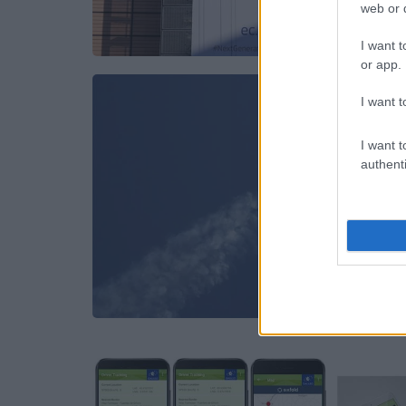
web or d
I want t
or app.
I want t
I want t
authenti