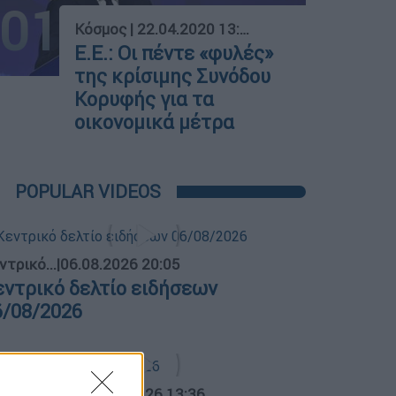
01
Κόσμος
|
22.04.2020 13:04
Ε.Ε.: Οι πέντε «φυλές»
της κρίσιμης Συνόδου
Κορυφής για τα
οικονομικά μέτρα
POPULAR VIDEOS
ντρικό...
|
06.08.2026 20:05
εντρικό δελτίο ειδήσεων
6/08/2026
α Ελλάδος...
|
05.08.2026 13:36