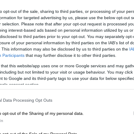
Ryanair», υποστήριξε ο υπουργός
Ώ
εξωτερικών αφήνοντας ανοιχτό το
to opt-out of the sale, sharing to third parties, or processing of your per
ενδεχόμενο άσκησης ποινικής δίωξης
formation for targeted advertising by us, please use the below opt-out s
εναντίον των υπευθύνων
r selection. Please note that after your opt-out request is processed y
eing interest-based ads based on personal information utilized by us or
Ώρ
disclosed to third parties prior to your opt-out. You may separately opt-
Ώ
losure of your personal information by third parties on the IAB’s list of
Ελλάδα
|
16.03.2021 10:02
. This information may also be disclosed by us to third parties on the
IA
Συρεγγέλα: Προτεραιότητα η
Participants
that may further disclose it to other third parties.
καταπολέμηση των διακρίσεων
 that this website/app uses one or more Google services and may gath
και στερεοτύπων
including but not limited to your visit or usage behaviour. You may click 
ΑΠ
 to Google and its third-party tags to use your data for below specifi
Σύμφωνα με την κ. Συρεγγέλα, είναι
ogle consent section.
Έ
απαραίτητη σε επίπεδο Ευρωπαϊκής
π
Ένωσης η συζήτηση για την
l Data Processing Opt Outs
έ
αντιμετώπιση των διακρίσεων
o opt-out of the Sharing of my personal data.
In
Κόσμος
|
06.03.2021 21:28
Κε