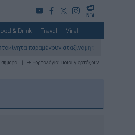
ood & Drink
Travel
Viral
αμένουν αταξινόμητα - Λύση αναζητά το υπουργε
 σήμερα
|
➔ Εορτολόγιο: Ποιοι γιορτάζουν