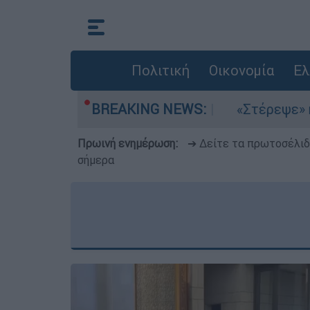
Πολιτική
Οικονομία
Ελ
έμια στο Αιγαίο
BREAKING NEWS:
«Στέρεψε» η αγορά από π
Πρωινή ενημέρωση:
➔ Δείτε τα πρωτοσέλι
σήμερα