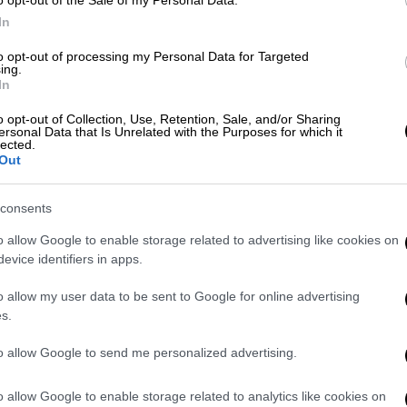
Πρόσβαση στα εμβόλια της
o opt-out of the Sale of my Personal Data.
Κ
AstraZeneca που παράγονται στις
In
0
ΗΠΑ ζητάει η ΕΕ
to opt-out of processing my Personal Data for Targeted
ing.
Η ΕΕ θέλει να εξασφαλίσει από την
In
Ουάσινγκτον την ελεύθερη ροή των
o opt-out of Collection, Use, Retention, Sale, and/or Sharing
αποστολών κρίσιμης σημασίας
ersonal Data that Is Unrelated with the Purposes for which it
συστατικών των εμβολίων τα οποία
lected.
Out
χρειάζονται για την παραγωγή τους
στην Ευρώπη
consents
o allow Google to enable storage related to advertising like cookies on
Κόσμος
|
19.11.2020 15:01
evice identifiers in apps.
Τηλεδιάσκεψη με φόντο το τριπλό
βέτο στο Σχέδιο Μάρσαλ της ΕΕ
o allow my user data to be sent to Google for online advertising
s.
Σλοβενία, Πολωνία και Ουγγαρία
εναντιώνονται στη σύνδεση της
to allow Google to send me personalized advertising.
εκταμίευσης ευρωπαϊκών πόρων με
τον σεβασμό του κράτους δικαίου. Η
o allow Google to enable storage related to analytics like cookies on