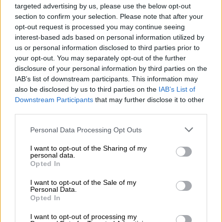
targeted advertising by us, please use the below opt-out
section to confirm your selection. Please note that after your
opt-out request is processed you may continue seeing
interest-based ads based on personal information utilized by
us or personal information disclosed to third parties prior to
your opt-out. You may separately opt-out of the further
disclosure of your personal information by third parties on the
IAB’s list of downstream participants. This information may
also be disclosed by us to third parties on the
IAB’s List of
Downstream Participants
that may further disclose it to other
third parties.
Please note that this website/app uses one or more Google
Personal Data Processing Opt Outs
services and may gather and store information including but
not limited to your visit or usage behaviour. You may click to
I want to opt-out of the Sharing of my
personal data.
grant or deny consent to Google and its third-party tags to
Opted In
Κόσμος
|
15.05.2020 19:14
use your data for below specified purposes in below Google
Τουρκία: Αυστηρή καταδίκη για
consent section.
I want to opt-out of the Sale of my
Personal Data.
παραβιάσεις ελληνικού FIR και της
Opted In
κυπριακής ΑΟΖ
I want to opt-out of processing my