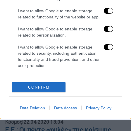
Εφαρμογή για την ελεύθερη διακίνηση
I want to allow Google to enable storage
εμπορευμάτων
related to functionality of the website or app.
H εφαρμογή χρησιμοποιεί τις υπηρεσίες
I want to allow Google to enable storage
εντοπισμού θέσης του Galileo
related to personalization.
I want to allow Google to enable storage
related to security, including authentication
functionality and fraud prevention, and other
user protection.
CONFIRM
Data Deletion
Data Access
Privacy Policy
Κόσμος
|
22.04.2020 13:04
Ε.Ε.: Οι πέντε «φυλές» της κρίσιμης