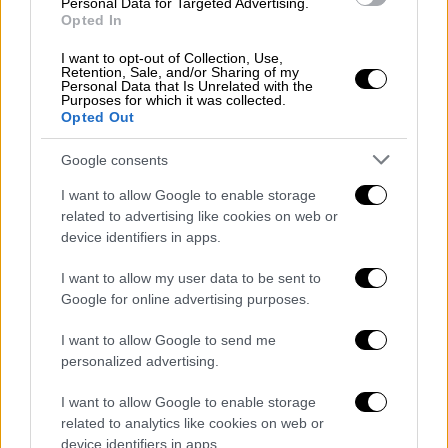
«Στείλαμε σήμερα ένα ισχυρό μήνυμα προς
Personal Data for Targeted Advertising.
Opted In
την Τουρκία σε υποστήριξη της Κύπρου και
της Ελλάδας» είπε ο Ύπατος Εκπρόσωπος
I want to opt-out of Collection, Use,
της ΕΕ για την εξωτερική πολιτική Ζοζέπ
Retention, Sale, and/or Sharing of my
Personal Data that Is Unrelated with the
Μπορέλ
Purposes for which it was collected.
Opted Out
Google consents
I want to allow Google to enable storage
related to advertising like cookies on web or
device identifiers in apps.
I want to allow my user data to be sent to
Google for online advertising purposes.
I want to allow Google to send me
personalized advertising.
I want to allow Google to enable storage
related to analytics like cookies on web or
Τεχνολογία
|
07.05.2020 16:54
device identifiers in apps.