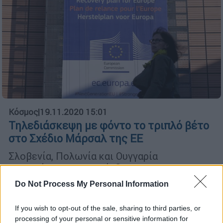
Κόσμος
|
19.11.2020 15:01
Τηλεδιάσκεψη με φόντο το τριπλό βέτο
στο Σχέδιο Μάρσαλ της ΕΕ
Σλοβενία, Πολωνία και Ουγγαρία
εναντιώνονται στη σύνδεση της
εκταμίευσης ευρωπαϊκών πόρων με τον
Do Not Process My Personal Information
σεβασμό του κράτους δικαίου. Η προτροπή
της Κριστίν Λαγκάρντ και η αντίδραση του
If you wish to opt-out of the sale, sharing to third parties, or
Τζορτζ Σόρος
processing of your personal or sensitive information for