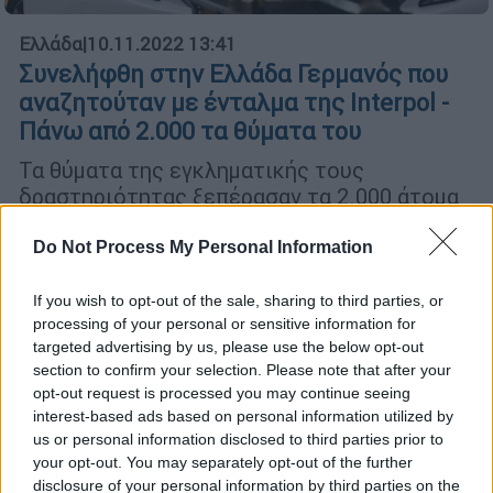
Ελλάδα
|
10.11.2022 13:41
Συνελήφθη στην Ελλάδα Γερμανός που
αναζητούταν με ένταλμα της Interpol -
Πάνω από 2.000 τα θύματα του
Τα θύματα της εγκληματικής τους
δραστηριότητας ξεπέρασαν τα 2.000 άτομα
σε Ευρώπη και Ασία, με το παράνομο
οικονομικό όφελος να ανέρχεται στα 28
Do Not Process My Personal Information
εκατομμύρια ευρώ
If you wish to opt-out of the sale, sharing to third parties, or
processing of your personal or sensitive information for
targeted advertising by us, please use the below opt-out
section to confirm your selection. Please note that after your
opt-out request is processed you may continue seeing
interest-based ads based on personal information utilized by
us or personal information disclosed to third parties prior to
your opt-out. You may separately opt-out of the further
disclosure of your personal information by third parties on the