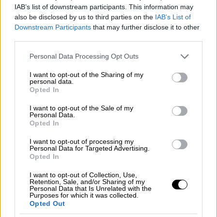
IAB’s list of downstream participants. This information may
also be disclosed by us to third parties on the
IAB’s List of
Downstream Participants
that may further disclose it to other
third parties.
Please note that this website/app uses one or more Google
Personal Data Processing Opt Outs
services and may gather and store information including but
not limited to your visit or usage behaviour. You may click to
I want to opt-out of the Sharing of my
personal data.
grant or deny consent to Google and its third-party tags to
Opted In
use your data for below specified purposes in below Google
Viral
|
09.07.2021 13:54
consent section.
I want to opt-out of the Sale of my
Cono de Arita: Η φυσική μυστηριώδης
Personal Data.
πυραμίδα της Αργεντινής που
Opted In
καθηλώνει - Μοναδικές εικόνες
I want to opt-out of processing my
Personal Data for Targeted Advertising.
Εξαιτίας του εξαιρετικού σχήματος της, για
Opted In
χρόνια, πολλοί άνθρωποι πίστευαν πως η
πυραμίδα είχε κατασκευαστεί από τον
I want to opt-out of Collection, Use,
Retention, Sale, and/or Sharing of my
άνθρωπο
Personal Data that Is Unrelated with the
Purposes for which it was collected.
Opted Out
ΑΛΛΑ #TAGS