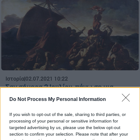
Ιστορία
|
02.07.2021 10:22
Σαν σήμερα 2 Ιουλίου, πάνω σε μια
σχεδία διαδραματίζονται σκηνές
Do Not Process My Personal Information
κόλασης για τους ναυαγούς της
«Μέδουσας»
If you wish to opt-out of the sale, sharing to third parties, or
processing of your personal or sensitive information for
2 Ιουλίου του 1817 και το ναυάγιο της
targeted advertising by us, please use the below opt-out
«Μέδουσας» έμεινε στην Ιστορία για την
section to confirm your selection. Please note that after your
τραγωδία που βίωσαν οι λιγοστοί που