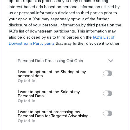
opt-out request is processed you may continue seeing
επέζησαν σε μια σχεδία, όπου
interest-based ads based on personal information utilized by
διαδραματίστηκαν σκηνές κόλασης.
us or personal information disclosed to third parties prior to
your opt-out. You may separately opt-out of the further
disclosure of your personal information by third parties on the
IAB’s list of downstream participants. This information may
also be disclosed by us to third parties on the
IAB’s List of
Downstream Participants
that may further disclose it to other
third parties.
Please note that this website/app uses one or more Google
Personal Data Processing Opt Outs
services and may gather and store information including but
not limited to your visit or usage behaviour. You may click to
I want to opt-out of the Sharing of my
personal data.
grant or deny consent to Google and its third-party tags to
Opted In
use your data for below specified purposes in below Google
consent section.
I want to opt-out of the Sale of my
Personal Data.
Κόσμος
|
12.03.2019 23:35
Opted In
Ναυαγός στον Ειρηνικό σώθηκε γιατί
I want to opt-out of processing my
φορούσε τζιν παντελόνι
Personal Data for Targeted Advertising.
Opted In
Το ιστιοπλοϊκό κόπηκε στη μέση και