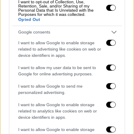
σύμφωνα με τις αρχές ευθύνη φέρει ένα
I want to opt-out of Collection, Use,
Retention, Sale, and/or Sharing of my
σκουλήκι που προξενεί ζημιά στο υλικό των
Personal Data that Is Unrelated with the
Purposes for which it was collected.
ενοικιαζόμενων σκαφών
Opted Out
Google consents
I want to allow Google to enable storage
related to advertising like cookies on web or
device identifiers in apps.
I want to allow my user data to be sent to
Google for online advertising purposes.
I want to allow Google to send me
personalized advertising.
I want to allow Google to enable storage
Κόσμος
|
25.12.2018 17:29
related to analytics like cookies on web or
Πώς δύο ναυαγοί σώθηκαν έπειτα από
device identifiers in apps.
τρεις εβδομάδες
I want to allow Google to enable storage