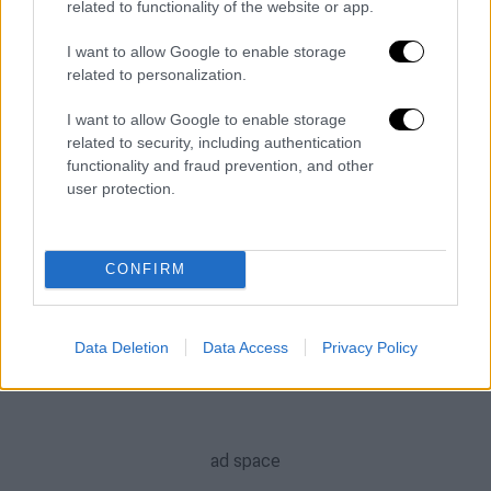
Το κρουαζιερόπλοιο βρέθηκε εντελώς
related to functionality of the website or app.
τυχαία στη συγκεκριμένη θαλάσσια περιοχή,
λόγω κακοκαιρίας
I want to allow Google to enable storage
related to personalization.
ΑΛΛΑ #TAGS
I want to allow Google to enable storage
ναυάγιο
ειδήσεις τώρα
related to security, including authentication
functionality and fraud prevention, and other
σαν σημερα
Βεγγάζη
νεκροί
user protection.
Πειραιάς
Γαλλία
CONFIRM
Data Deletion
Data Access
Privacy Policy