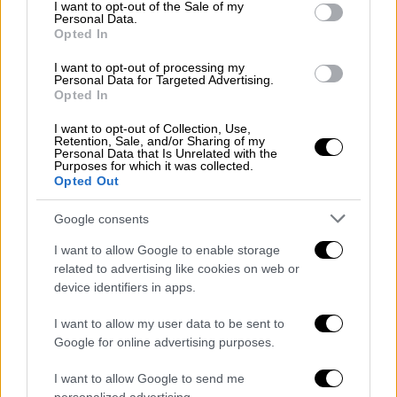
consent section.
I want to opt-out of the Sale of my
Viral
|
01.07.2021 12:44
Personal Data.
Opted In
Ζητιάνος πέθανε κι άφησε 1,2 εκατ.
ευρώ στην τράπεζα: Πώς αντέδρασε ο
I want to opt-out of processing my
Personal Data for Targeted Advertising.
γιος του
Opted In
Ο πατέρας μου είχε 22 εκατ. αιγυπτιακές
I want to opt-out of Collection, Use,
λίρες (περίπου 1,2 εκατ. ευρώ) καταθέσεις
Retention, Sale, and/or Sharing of my
Personal Data that Is Unrelated with the
στην τράπεζα. Έπεσα λιπόθυμος στο
Purposes for which it was collected.
πάτωμα και με πήγαν στο νοσοκομείο λέει ο
Opted Out
γιος του εκατομμυριούχου ζητιάνου.
Google consents
I want to allow Google to enable storage
related to advertising like cookies on web or
device identifiers in apps.
I want to allow my user data to be sent to
Google for online advertising purposes.
I want to allow Google to send me