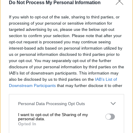
Do Not Process My Personal Information
Η σορός της γυναίκας βρέθηκε τυλιγμένη σε
μία κουβέρτα, τον περασμένο Οκτώβριο.
If you wish to opt-out of the sale, sharing to third parties, or
Πάνω της υπήρχαν σκουπίδια, ενώ η ίδια
processing of your personal or sensitive information for
ήταν έγκυος στο τέταρτο παιδί της
targeted advertising by us, please use the below opt-out
section to confirm your selection. Please note that after your
opt-out request is processed you may continue seeing
interest-based ads based on personal information utilized by
us or personal information disclosed to third parties prior to
your opt-out. You may separately opt-out of the further
disclosure of your personal information by third parties on the
IAB’s list of downstream participants. This information may
also be disclosed by us to third parties on the
IAB’s List of
Downstream Participants
that may further disclose it to other
third parties.
Please note that this website/app uses one or more Google
Personal Data Processing Opt Outs
services and may gather and store information including but
not limited to your visit or usage behaviour. You may click to
I want to opt-out of the Sharing of my
personal data.
grant or deny consent to Google and its third-party tags to
Opted In
use your data for below specified purposes in below Google