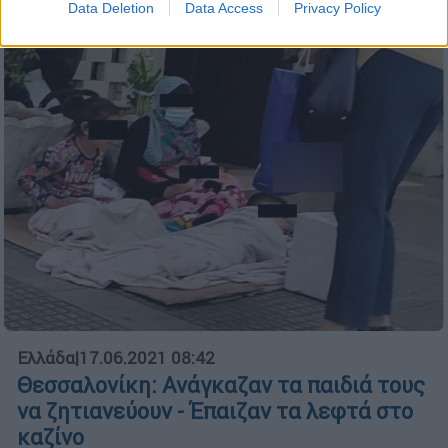
Data Deletion
Data Access
Privacy Policy
Ελλάδα
|
17.06.2021 08:42
Θεσσαλονίκη: Ανάγκαζαν τα παιδιά τους
να ζητιανεύουν - Έπαιζαν τα λεφτά στο
καζίνο