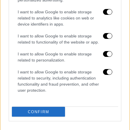
personalized advertising.
I want to allow Google to enable storage
related to analytics like cookies on web or
device identifiers in apps.
I want to allow Google to enable storage
related to functionality of the website or app.
Ελλάδα
|
18.06.2021 22:51
I want to allow Google to enable storage
Θεσσαλονίκη: Ελεύθεροι οι γονείς που
related to personalization.
εξωθούσαν τα παιδιά τους σε επαιτεία
I want to allow Google to enable storage
Τους αφαιρέθηκε η γονική μέριμνα των
related to security, including authentication
συνολικά οκτώ παιδιών, ηλικίας από 4
functionality and fraud prevention, and other
μηνών έως 11 ετών, των δύο ανδρογύνων
user protection.
και φιλοξενούνται σε δομές αρωγής
ανηλίκων.
CONFIRM