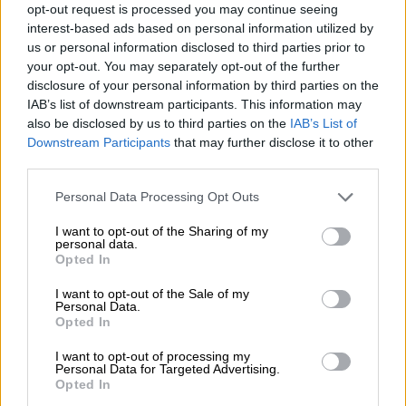
Η σορός της γυναίκας βρέθηκε τυλιγμένη σε
opt-out request is processed you may continue seeing
μία κουβέρτα, τον περασμένο Οκτώβριο.
interest-based ads based on personal information utilized by
Πάνω της υπήρχαν σκουπίδια, ενώ η ίδια
us or personal information disclosed to third parties prior to
ήταν έγκυος στο τέταρτο παιδί της
your opt-out. You may separately opt-out of the further
disclosure of your personal information by third parties on the
IAB’s list of downstream participants. This information may
also be disclosed by us to third parties on the
IAB’s List of
Downstream Participants
that may further disclose it to other
third parties.
Please note that this website/app uses one or more Google
Personal Data Processing Opt Outs
services and may gather and store information including but
not limited to your visit or usage behaviour. You may click to
I want to opt-out of the Sharing of my
personal data.
grant or deny consent to Google and its third-party tags to
Opted In
use your data for below specified purposes in below Google
consent section.
I want to opt-out of the Sale of my
Personal Data.
Opted In
I want to opt-out of processing my
Personal Data for Targeted Advertising.
Opted In
Viral
|
01.07.2021 12:44