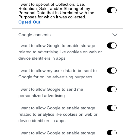
I want to opt-out of Collection, Use,
Ζητιάνος πέθανε κι άφησε 1,2 εκατ.
Retention, Sale, and/or Sharing of my
Personal Data that Is Unrelated with the
ευρώ στην τράπεζα: Πώς αντέδρασε ο
Purposes for which it was collected.
γιος του
Opted Out
Ο πατέρας μου είχε 22 εκατ. αιγυπτιακές
Google consents
λίρες (περίπου 1,2 εκατ. ευρώ) καταθέσεις
I want to allow Google to enable storage
στην τράπεζα. Έπεσα λιπόθυμος στο
related to advertising like cookies on web or
πάτωμα και με πήγαν στο νοσοκομείο λέει ο
device identifiers in apps.
γιος του εκατομμυριούχου ζητιάνου.
I want to allow my user data to be sent to
Google for online advertising purposes.
I want to allow Google to send me
personalized advertising.
I want to allow Google to enable storage
related to analytics like cookies on web or
device identifiers in apps.
I want to allow Google to enable storage