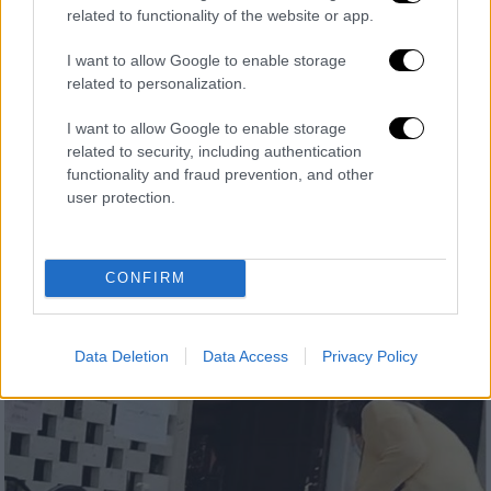
related to functionality of the website or app.
I want to allow Google to enable storage
related to personalization.
I want to allow Google to enable storage
related to security, including authentication
Ελλάδα
|
18.06.2021 22:51
functionality and fraud prevention, and other
Θεσσαλονίκη: Ελεύθεροι οι γονείς που
user protection.
εξωθούσαν τα παιδιά τους σε επαιτεία
Τους αφαιρέθηκε η γονική μέριμνα των
συνολικά οκτώ παιδιών, ηλικίας από 4
CONFIRM
μηνών έως 11 ετών, των δύο ανδρογύνων
και φιλοξενούνται σε δομές αρωγής
ανηλίκων.
Data Deletion
Data Access
Privacy Policy