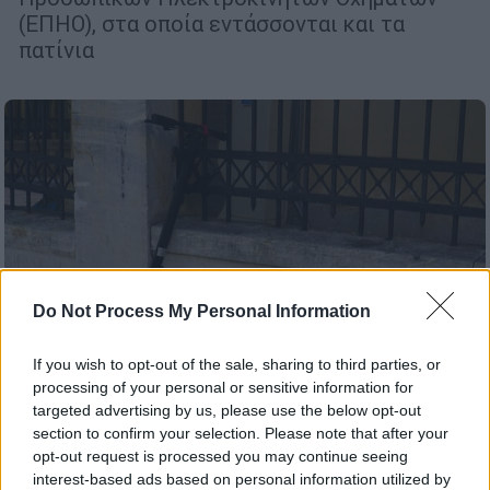
(ΕΠΗΟ), στα οποία εντάσσονται και τα
πατίνια
Do Not Process My Personal Information
If you wish to opt-out of the sale, sharing to third parties, or
processing of your personal or sensitive information for
targeted advertising by us, please use the below opt-out
section to confirm your selection. Please note that after your
Ελλάδα
|
07.05.2026 05:11
opt-out request is processed you may continue seeing
Τέλος στον «αχταρμά» με τα ηλεκτρικά
interest-based ads based on personal information utilized by