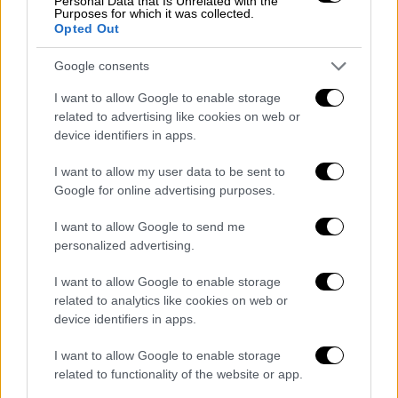
Personal Data that Is Unrelated with the
Purposes for which it was collected.
Opted Out
Ελλάδα
|
06.05.2026 13:50
Google consents
Συνελήφθη νεαρός με πατίνι: Έτρεχε με
I want to allow Google to enable storage
72 χλμ/ώρα στη Συγγρού
related to advertising like cookies on web or
device identifiers in apps.
Σε βάρος του 23χρονου σχηματίσθηκε
δικογραφία
I want to allow my user data to be sent to
Google for online advertising purposes.
I want to allow Google to send me
personalized advertising.
I want to allow Google to enable storage
related to analytics like cookies on web or
device identifiers in apps.
I want to allow Google to enable storage
related to functionality of the website or app.