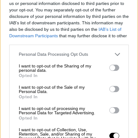
us or personal information disclosed to third parties prior to
πατίνια; Η ΚΕΔΕ ζητά αυστηρούς
your opt-out. You may separately opt-out of the further
κανόνες και απαγόρευση κυκλοφορίας
disclosure of your personal information by third parties on the
στους δρόμους
IAB’s list of downstream participants. This information may
also be disclosed by us to third parties on the
IAB’s List of
Κατά τον Μιχάλη Καραμαλάκη πρέπει να
Downstream Participants
that may further disclose it to other
σταματήσει η ανεξέλεγκτη κατάσταση με τα
third parties.
ηλεκτρικά πατίνια
Please note that this website/app uses one or more Google
Personal Data Processing Opt Outs
services and may gather and store information including but
not limited to your visit or usage behaviour. You may click to
I want to opt-out of the Sharing of my
personal data.
grant or deny consent to Google and its third-party tags to
Opted In
use your data for below specified purposes in below Google
consent section.
I want to opt-out of the Sale of my
Personal Data.
Opted In
I want to opt-out of processing my
Personal Data for Targeted Advertising.
Opted In
I want to opt-out of Collection, Use,
Retention, Sale, and/or Sharing of my