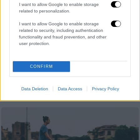
I want to allow Google to enable storage
related to personalization.
I want to allow Google to enable storage
related to security, including authentication
Πολιτική
|
05.05.2026 10:56
functionality and fraud prevention, and other
Έρχεται το τέλος για τα πατίνια στους
user protection.
δρόμους: Όσα προανήγγειλε ο
Χρυσοχοΐδης - «Θα ήθελα να
απαγορευτούν»
CONFIRM
Σύμφωνα με τον υπουργό Προστασίας του
Πολίτη, θα επιτρέπεται η χρήση τους σε
Data Deletion
Data Access
Privacy Policy
πεζόδρομους και πλατείες