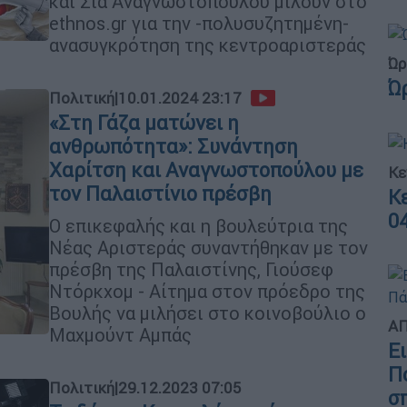
και Σία Αναγνωστοπούλου μιλούν στο
ethnos.gr για την -πολυσυζητημένη-
ανασυγκρότηση της κεντροαριστεράς
Ώρ
Ώ
Πολιτική
|
10.01.2024 23:17
«Στη Γάζα ματώνει η
ανθρωπότητα»: Συνάντηση
Χαρίτση και Αναγνωστοπούλου με
Κε
τον Παλαιστίνιο πρέσβη
Κ
0
Ο επικεφαλής και η βουλεύτρια της
Νέας Αριστεράς συναντήθηκαν με τον
πρέσβη της Παλαιστίνης, Γιούσεφ
Ντόρκχομ - Αίτημα στον πρόεδρο της
Βουλής να μιλήσει στο κοινοβούλιο ο
ΑΠ
Μαχμούντ Αμπάς
Ε
Π
Πολιτική
|
29.12.2023 07:05
σ