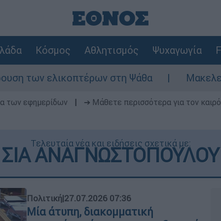
λάδα
Κόσμος
Αθλητισμός
Ψυχαγωγία
F
κοπτέρων στη Ψάθα
Μακελειό στη Βόρεια 
δα των εφημερίδων
|
➔ Μάθετε περισσότερα για τον καιρό
Τελευταία νέα και ειδήσεις σχετικά με:
ΣΙΑ ΑΝΑΓΝΩΣΤΟΠΟΥΛΟΥ
Πολιτική
|
27.07.2026 07:36
Μία άτυπη, διακομματική