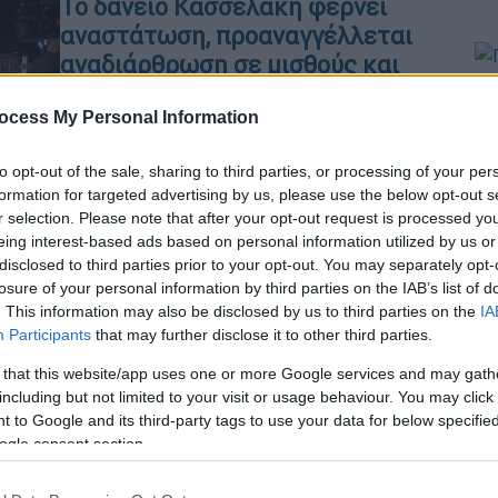
Το δάνειο Κασσελάκη φέρνει
αναστάτωση, προαναγγέλλεται
αναδιάρθρωση σε μισθούς και
πρόσωπα
ΑΠ
ocess My Personal Information
Ούτε στις γιορτές δεν βρίσκουν
Γ
ησυχία στον ΣΥΡΙΖΑ ΠΣ. Όλοι
to opt-out of the sale, sharing to third parties, or processing of your per
π
πίστευαν ότι η απουσία Κασσελάκη
formation for targeted advertising by us, please use the below opt-out s
σ
στις ΗΠΑ θα έδινε ευκαιρία για
r selection. Please note that after your opt-out request is processed y
χαλάρωση, οι διαρροές για το δάνειο
eing interest-based ads based on personal information utilized by us or
των 250.000 προκάλεσαν…
disclosed to third parties prior to your opt-out. You may separately opt-
losure of your personal information by third parties on the IAB’s list of
Χριστουγεννιάτικη αναστάτωση
. This information may also be disclosed by us to third parties on the
IA
Participants
that may further disclose it to other third parties.
 that this website/app uses one or more Google services and may gath
Πολιτική
|
29.11.2023 07:06
including but not limited to your visit or usage behaviour. You may click 
 to Google and its third-party tags to use your data for below specifi
Τη Δευτέρα τα «βαφτίσια» της
ogle consent section.
νέας ΚΟ - Τα «γυρνάει» πάλι ο
Κασσελάκης για το μαξιλάρι