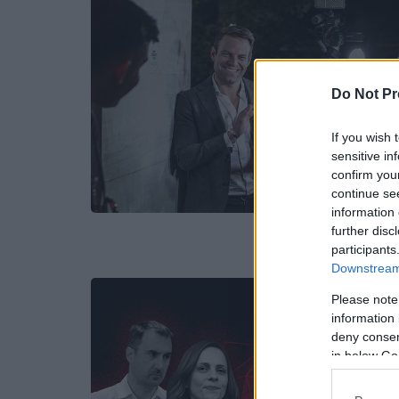
Do Not Pr
If you wish 
sensitive in
confirm you
continue se
information 
further disc
participants
Downstream 
Please note
information 
deny consent
in below Go