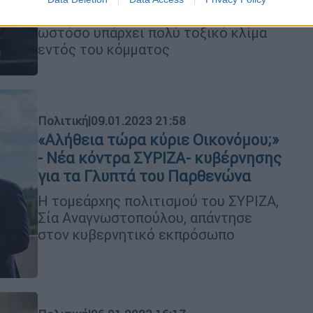
βουλευτής του ΣΥΡΙΖΑ, τονίζοντας
ωστόσο υπάρχει πολύ τοξικό κλίμα
εντός του κόμματος
Πολιτική
|
09.01.2023 21:58
«Αλήθεια τώρα κύριε Οικονόμου;»
- Νέα κόντρα ΣΥΡΙΖΑ- κυβέρνησης
για τα Γλυπτά του Παρθενώνα
Η τομεάρχης πολιτισμού του ΣΥΡΙΖΑ,
Σία Αναγνωστοπούλου, απάντησε
στον κυβερνητικό εκπρόσωπο