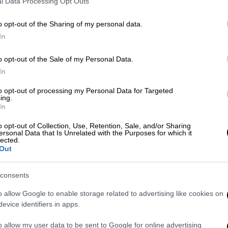
l Data Processing Opt Outs
Επιχείρηση ανασύνταξης δυνάμεων
από τον Κασσελάκη- Θετική αναφορά
o opt-out of the Sharing of my personal data.
στο μαξιλάρι των 37 δισ.
In
o opt-out of the Sale of my Personal Data.
In
Πολιτική
|
27.11.2023 06:44
to opt-out of processing my Personal Data for Targeted
ing.
Επιχείρηση «φυγή προς τα
In
εμπρός» από τον Κασσελάκη την
o opt-out of Collection, Use, Retention, Sale, and/or Sharing
ώρα που η νέα ΚΟ συγκροτείται,
ersonal Data that Is Unrelated with the Purposes for which it
με το βλέμμα στον προϋπολογισμό
lected.
Out
Ωστόσο, οι πληγές που άνοιξαν οι
διασπάσεις και αλλεπάλληλες
consents
αποχωρήσεις μελών, παραμένουν
o allow Google to enable storage related to advertising like cookies on
ανοιχτές
evice identifiers in apps.
o allow my user data to be sent to Google for online advertising