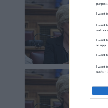
purpose
I want 
I want t
web or d
I want t
or app.
I want t
I want t
authenti