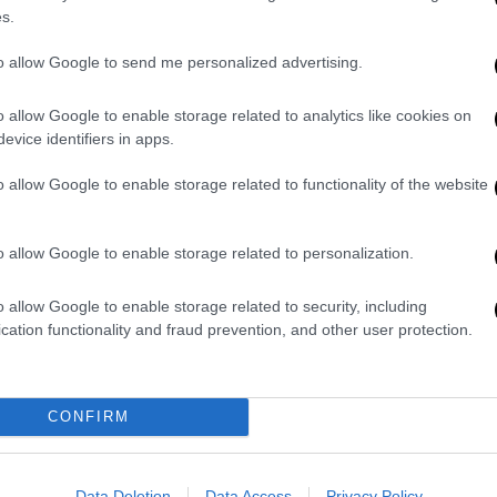
s.
Πολιτική
|
24.11.2023 10:15
Αναγνωστοπούλου στο OPEN: Η
to allow Google to send me personalized advertising.
μεγάλη τομή για μένα ήταν η
Κεντρική Επιτροπή - Είναι
o allow Google to enable storage related to analytics like cookies on
evice identifiers in apps.
ανιστόρητο το «αποστάτες»
«Από καιρό έκανα προσπάθεια
o allow Google to enable storage related to functionality of the website
ενότητας, δεν είδα καμία διάθεση
να γίνει» τόνισε η βουλευτής
o allow Google to enable storage related to personalization.
o allow Google to enable storage related to security, including
cation functionality and fraud prevention, and other user protection.
Πολιτική
|
08.11.2023 10:38
Αναγνωστοπούλου στο OPEN: Να
μην χυθεί κομματικό αίμα, να
CONFIRM
ανακληθούν οι διαγραφές -
Χρειάζεται σθένος από την ηγεσία
Έκκληση για ενότητα έκανε η
Data Deletion
Data Access
Privacy Policy