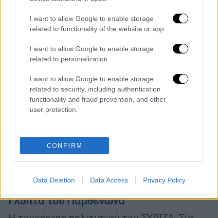
I want to allow Google to enable storage
related to functionality of the website or app.
I want to allow Google to enable storage
related to personalization.
I want to allow Google to enable storage
related to security, including authentication
functionality and fraud prevention, and other
user protection.
CONFIRM
Πολιτική
|
09.01.2023 21:58
«Αλήθεια τώρα κύριε Οικονόμου;» - Νέα
Data Deletion
Data Access
Privacy Policy
κόντρα ΣΥΡΙΖΑ- κυβέρνησης για τα
Γλυπτά του Παρθενώνα
Η τομεάρχης πολιτισμού του ΣΥΡΙΖΑ, Σία