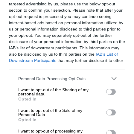
targeted advertising by us, please use the below opt-out
section to confirm your selection. Please note that after your
opt-out request is processed you may continue seeing
interest-based ads based on personal information utilized by
us or personal information disclosed to third parties prior to
your opt-out. You may separately opt-out of the further
Πολιτική
|
24.11.2023 10:15
disclosure of your personal information by third parties on the
IAB’s list of downstream participants. This information may
Αναγνωστοπούλου στο OPEN: Η μεγάλη
also be disclosed by us to third parties on the
IAB’s List of
τομή για μένα ήταν η Κεντρική Επιτροπή
Downstream Participants
that may further disclose it to other
- Είναι ανιστόρητο το «αποστάτες»
third parties.
«Από καιρό έκανα προσπάθεια ενότητας, δεν
Please note that this website/app uses one or more Google
Personal Data Processing Opt Outs
είδα καμία διάθεση να γίνει» τόνισε η
services and may gather and store information including but
βουλευτής
not limited to your visit or usage behaviour. You may click to
I want to opt-out of the Sharing of my
personal data.
grant or deny consent to Google and its third-party tags to
Opted In
use your data for below specified purposes in below Google
consent section.
I want to opt-out of the Sale of my
Personal Data.
Opted In
I want to opt-out of processing my