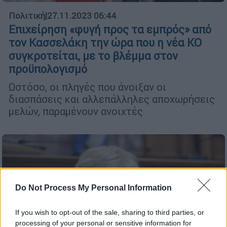
Πολιτική
|
27.11.2023 06:44
Επιχείρηση «φυγή προς τα εμπρός» από
τον Κασσελάκη την ώρα που η νέα ΚΟ
συγκροτείται, με το βλέμμα στον
προϋπολογισμό
Ωστόσο, οι πληγές που άνοιξαν οι
διασπάσεις και αλλεπάλληλες αποχωρήσεις
μελών, παραμένουν ανοιχτές
Do Not Process My Personal Information
If you wish to opt-out of the sale, sharing to third parties, or
processing of your personal or sensitive information for