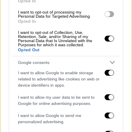
Opted In
Προσωρινός «πάγος» στις πληρωμές για
το ηλεκτρικό καλώδιο Κρήτης –
I want to opt-out of processing my
Personal Data for Targeted Advertising.
Κύπρου: Ο λόγος
Opted In
Η αναστολή των πληρωμών, αφορά το ποσό
I want to opt-out of Collection, Use,
των 70 εκατ. ευρώ για την δόση του
Retention, Sale, and/or Sharing of my
Personal Data that Is Unrelated with the
Φεβρουαρίου
Purposes for which it was collected.
Opted Out
Google consents
I want to allow Google to enable storage
related to advertising like cookies on web or
device identifiers in apps.
I want to allow my user data to be sent to
Google for online advertising purposes.
I want to allow Google to send me
personalized advertising.