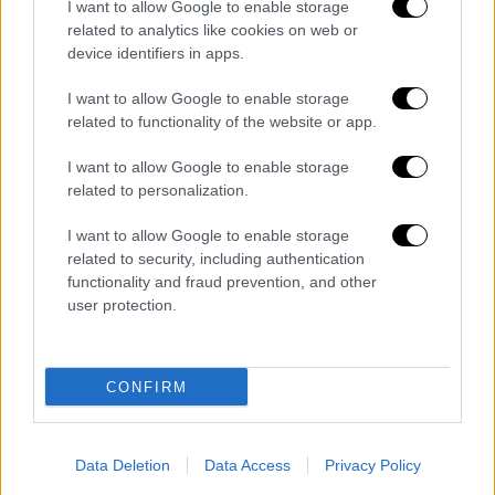
I want to allow Google to enable storage
related to analytics like cookies on web or
device identifiers in apps.
Οικονομία
|
17.09.2024 19:48
I want to allow Google to enable storage
Ηλεκτρική διασύνδεση Ελλάδας-
related to functionality of the website or app.
Κύπρου: Πράσινο φως από το κυπριακό
υπουργικό συμβούλιο
I want to allow Google to enable storage
related to personalization.
Αναμένεται το ακριβές περιεχόμενο της
απόφασης του Υπουργικού Συμβουλίου
I want to allow Google to enable storage
related to security, including authentication
functionality and fraud prevention, and other
user protection.
CONFIRM
Data Deletion
Data Access
Privacy Policy