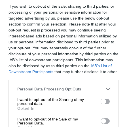
περιοχή ανάμεσα σε Ισραήλ και Κύπρο, με
If you wish to opt-out of the sale, sharing to third parties, or
την ελπίδα η Τουρκία να βρεθεί αντιμέτωπη
processing of your personal or sensitive information for
targeted advertising by us, please use the below opt-out
με την θέληση της Ουάσινγκτον
section to confirm your selection. Please note that after your
opt-out request is processed you may continue seeing
interest-based ads based on personal information utilized by
us or personal information disclosed to third parties prior to
your opt-out. You may separately opt-out of the further
disclosure of your personal information by third parties on the
IAB’s list of downstream participants. This information may
also be disclosed by us to third parties on the
IAB’s List of
Downstream Participants
that may further disclose it to other
third parties.
Please note that this website/app uses one or more Google
Personal Data Processing Opt Outs
services and may gather and store information including but
not limited to your visit or usage behaviour. You may click to
I want to opt-out of the Sharing of my
personal data.
grant or deny consent to Google and its third-party tags to
Opted In
use your data for below specified purposes in below Google
consent section.
I want to opt-out of the Sale of my
Personal Data.
Οικονομία
|
06.03.2025 12:32