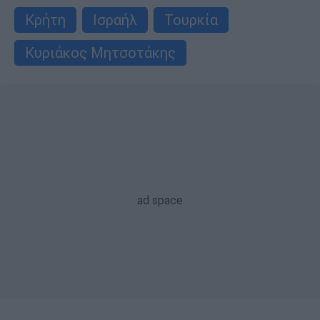
Κρήτη
Ισραήλ
Τουρκία
Κυριάκος Μητσοτάκης