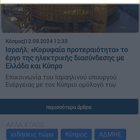
Κόσμος
|
12.09.2024 12:33
Ισραήλ: «Κορυφαία προτεραιότητα» το
έργο της ηλεκτρικής διασύνδεσης με
Ελλάδα και Κύπρο
Επικοινωνία του Ισραηλινού υπουργού
Ενέργειας με τον Κύπριο ομόλογό του
περισσότερα άρθρα
ΑΛΛΑ #TAGS
ειδήσεις τώρα
Κύπρος
ΑΔΜΗΕ