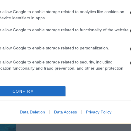
Στόχος να συνεχιστεί το έργο στη
θαλάσσια περιοχή ανάμεσα σε Ισραήλ
o allow Google to enable storage related to analytics like cookies on
και Κύπρο, με την ελπίδα η Τουρκία να
evice identifiers in apps.
βρεθεί αντιμέτωπη με την θέληση της
o allow Google to enable storage related to functionality of the website
Ουάσινγκτον
o allow Google to enable storage related to personalization.
o allow Google to enable storage related to security, including
Οικονομία
|
06.03.2025 12:32
cation functionality and fraud prevention, and other user protection.
Προσωρινός «πάγος» στις
πληρωμές για το ηλεκτρικό
καλώδιο Κρήτης – Κύπρου: Ο
CONFIRM
λόγος
Η αναστολή των πληρωμών, αφορά το
ποσό των 70 εκατ. ευρώ για την δόση
Data Deletion
Data Access
Privacy Policy
του Φεβρουαρίου