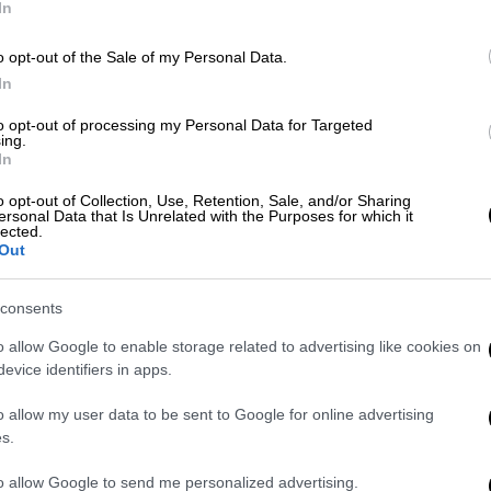
Δ
In
Πολιτική
|
26.05.2025 11:29
o opt-out of the Sale of my Personal Data.
Παπασταύρου στο OPEN για
In
οικισμούς κάτω των 2.000
κατοίκων: Στόχος να
to opt-out of processing my Personal Data for Targeted
ing.
περιφρουρηθεί η αξία των
In
οικοπέδων
o opt-out of Collection, Use, Retention, Sale, and/or Sharing
Ερωτώμενος για τις αντιδράσεις για
ersonal Data that Is Unrelated with the Purposes for which it
lected.
τους οικισμούς ο υπουργός είπε «οι
Out
εξελίξεις οι νομοθετικές θα έρθουν
να διασφαλίσουν την περιουσία του
consents
κάθε Έλληνα και της κάθε Ελληνίδας
o allow Google to enable storage related to advertising like cookies on
evice identifiers in apps.
Πολιτικό Παρασκήνιο
|
14.03.2025 06:11
o allow my user data to be sent to Google for online advertising
Στο παιχνίδι οι ΗΠΑ για τον Great
s.
Sea Interconnector
to allow Google to send me personalized advertising.