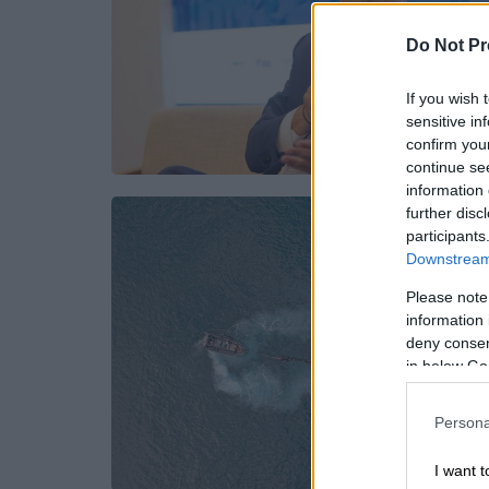
Do Not Pr
If you wish 
sensitive in
confirm you
continue se
information 
further disc
participants
Downstream 
Please note
information 
deny consent
in below Go
Persona
I want t