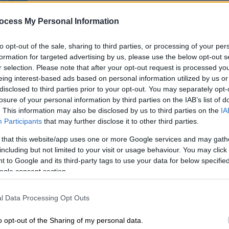
ξεκαθαρίζουν ότι ο GSI είναι
Ώ
απολύτως βιώσιμο - Το έργο θα
ocess My Personal Information
προχωρήσει κανονικά
to opt-out of the sale, sharing to third parties, or processing of your per
Τι ανέφερε σχετικά με το
Κε
formation for targeted advertising by us, please use the below opt-out s
χρονοδιάγραμμα
Κ
r selection. Please note that after your opt-out request is processed y
eing interest-based ads based on personal information utilized by us or
0
disclosed to third parties prior to your opt-out. You may separately opt-
losure of your personal information by third parties on the IAB’s list of
Κόσμος
|
03.09.2025 11:29
. This information may also be disclosed by us to third parties on the
IA
Πηγές της κυπριακής κυβέρνησης
Participants
that may further disclose it to other third parties.
στο ethnos.gr: «Στρατηγικής
 that this website/app uses one or more Google services and may gath
σημασίας για εμάς το καλώδιο -
ΑΠ
including but not limited to your visit or usage behaviour. You may click 
Αναμένουμε τις δεσμεύσεις του
Ο
 to Google and its third-party tags to use your data for below specifi
ΑΔΜΗΕ»
δ
ogle consent section.
Τι συμβαίνει με το περίφημο έργο του
καλωδίου ηλεκτρικής διασύνδεσης
l Data Processing Opt Outs
Ισραήλ - Κύπρου
Δε
o opt-out of the Sharing of my personal data.