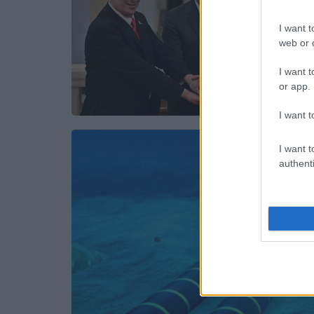
I want t
web or d
I want t
or app.
I want t
I want t
authenti