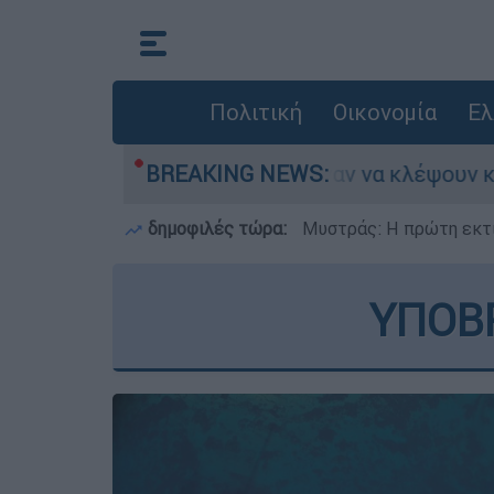
Πολιτική
Οικονομία
Ελ
 Λιόσια: Πήγαν να κλέψουν καλώδια, έπαθε ηλεκ
BREAKING NEWS:
δημοφιλές τώρα:
Μυστράς: Η πρώτη εκτί
ΥΠΟΒΡ