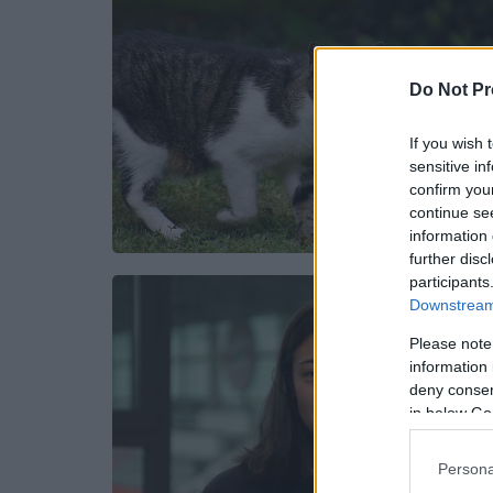
Do Not Pr
If you wish 
sensitive in
confirm you
continue se
information 
further disc
participants
Downstream 
Please note
information 
deny consent
in below Go
Persona