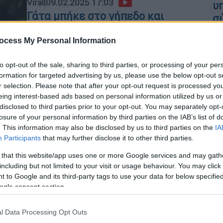
Viral
|
09.02.2025 17:03
υ
Γάτα μπήκε στο γήπεδο και
σ
διέκοψε το ΟΦΗ - Αστέρας
Τρίπολης
ocess My Personal Information
Ο αγώνας, μετά από ολιγόλεπτη
to opt-out of the sale, sharing to third parties, or processing of your per
καθυστέρηση, συνεχίστηκε και
ΑΠ
formation for targeted advertising by us, please use the below opt-out s
ολοκληρώθηκε κανονικά
r selection. Please note that after your opt-out request is processed y
Σ
eing interest-based ads based on personal information utilized by us or
α
disclosed to third parties prior to your opt-out. You may separately opt-
Σ
losure of your personal information by third parties on the IAB’s list of
. This information may also be disclosed by us to third parties on the
IA
Αθλητισμός
|
16.11.2024 18:19
Participants
that may further disclose it to other third parties.
Μπάγερν Μονάχου: Μάχη με τον
 that this website/app uses one or more Google services and may gath
καρκίνο για την Μάλα Γκρος -
including but not limited to your visit or usage behaviour. You may click 
Άμεση επέκταση συμβολαίου της
 to Google and its third-party tags to use your data for below specifi
έκανε η ομάδα
ogle consent section.
Ο δυσκολότερος αγώνας για την
l Data Processing Opt Outs
23χρονη τερματοφύλακα της