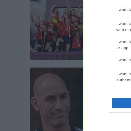
I want 
I want t
web or d
I want t
or app.
I want t
I want t
authenti