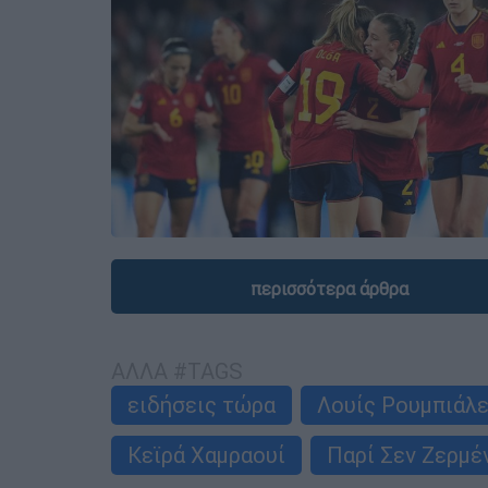
περισσότερα άρθρα
ΑΛΛΑ #TAGS
ειδήσεις τώρα
Λουίς Ρουμπιάλ
Κεϊρά Χαμραουί
Παρί Σεν Ζερμέ