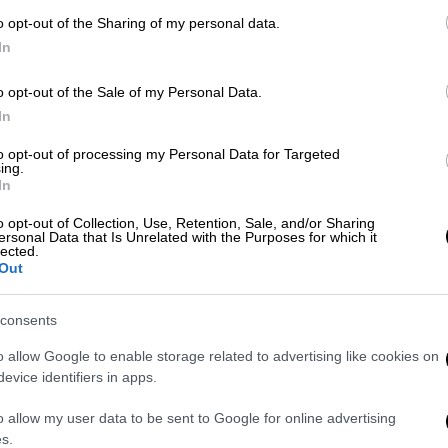
γερμανικής ομάδας
o opt-out of the Sharing of my personal data.
In
o opt-out of the Sale of my Personal Data.
In
Αθλητισμός
|
13.01.2024 19:46
to opt-out of processing my Personal Data for Targeted
Οι γυναίκες του ΠΑΟΚ πήραν το
ing.
ντέρμπι με τον Παναθηναϊκό και
In
οδεύουν ολοταχώς για ακόμα ένα
o opt-out of Collection, Use, Retention, Sale, and/or Sharing
πρωτάθλημα
ersonal Data that Is Unrelated with the Purposes for which it
lected.
Out
Ο ΠΑΟΚ επικράτησε 3-2 του
Παναθηναϊκού στη Θεσσαλονίκη
consents
o allow Google to enable storage related to advertising like cookies on
evice identifiers in apps.
Αθλητισμός
|
25.08.2023 21:31
Φουλ επίθεση απ' τις παίκτριες
o allow my user data to be sent to Google for online advertising
s.
της Εθνικής Ισπανίας: