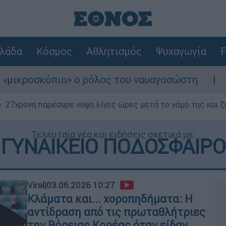
λάδα
Κόσμος
Αθλητισμός
Ψυχαγωγία
F
» ο ρόλος του ναυαγοσώστη
Συναγερμός στ
 27χρονη παρέσυρε νύφη λίγες ώρες μετά το γάμο της και ζη
Τελευταία νέα και ειδήσεις σχετικά με:
ΓΥΝΑΙΚΕΙΟ ΠΟΔΟΣΦΑΙΡΟ
Viral
|
03.06.2026 10:27
Κλάματα και... χοροπηδήματα: Η
αντίδραση από τις πρωταθλήτριες
την Βόρειας Κορέας όταν είδαν