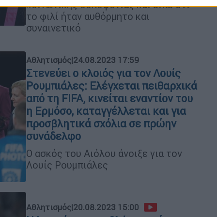
κοινωνικής δολοφονίας και είπε ότι
το φιλί ήταν αυθόρμητο και
συναινετικό
Αθλητισμός
|
24.08.2023 17:59
Στενεύει ο κλοιός για τον Λουίς
Ρουμπιάλες: Ελέγχεται πειθαρχικά
από τη FIFA, κινείται εναντίον του
η Ερμόσο, καταγγέλλεται και για
προσβλητικά σχόλια σε πρώην
συνάδελφο
Ο ασκός του Αιόλου άνοιξε για τον
Λουίς Ρουμπιάλες
Αθλητισμός
|
20.08.2023 15:00