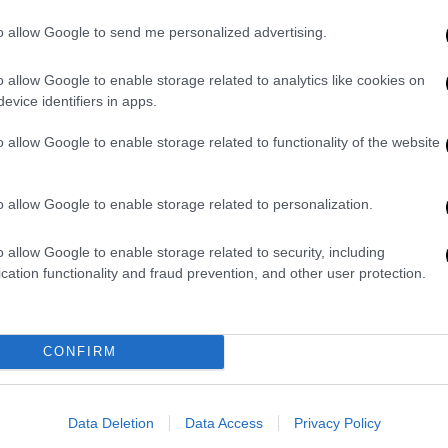
Ανακοίνωσαν πως δεν θα
to allow Google to send me personalized advertising.
ξαναπαίξουν μέχρι να παραιτηθεί ο
Λουίς Ρουμπιάλες!
o allow Google to enable storage related to analytics like cookies on
evice identifiers in apps.
Ενωμένες οι παίκτριες της Εθνικής
Ισπανίας και όχι μόνο εναντίον του
o allow Google to enable storage related to functionality of the website
προέδρου της ποδοσφαιρικής
ομοσπονδίας
o allow Google to enable storage related to personalization.
Αθλητισμός
|
25.08.2023 19:34
o allow Google to enable storage related to security, including
Δεν παραιτείται ο Λουίς
cation functionality and fraud prevention, and other user protection.
Ρουμπιάλες παρά τον σάλο και τις
αντιδράσεις για το φιλί στο στόμα
- Στα άκρα η κόντρα με την
CONFIRM
κυβέρνηση που θέλει να τον
«τελειώσει»
Data Deletion
Data Access
Privacy Policy
Ο Ρουμπιάλες δήλωσε ότι έπεσε θύμα