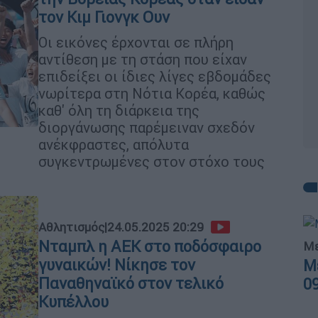
τον Κιμ Γιονγκ Ουν
Οι εικόνες έρχονται σε πλήρη
αντίθεση με τη στάση που είχαν
επιδείξει οι ίδιες λίγες εβδομάδες
νωρίτερα στη Νότια Κορέα, καθώς
καθ' όλη τη διάρκεια της
διοργάνωσης παρέμειναν σχεδόν
ανέκφραστες, απόλυτα
συγκεντρωμένες στον στόχο τους
Αθλητισμός
|
24.05.2025 20:29
Νταμπλ η ΑΕΚ στο ποδόσφαιρο
Με
γυναικών! Νίκησε τον
Μ
Παναθηναϊκό στον τελικό
0
Κυπέλλου