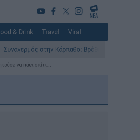
ood & Drink
Travel
Viral
ην Κάρπαθο: Βρέθηκαν παλιά πυρομαχικά στο Αρ
τούσε να πάει σπίτι...