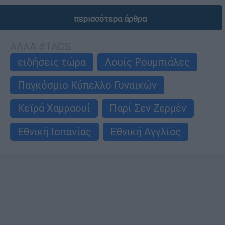
περισσότερα άρθρα
ΑΛΛΑ #TAGS
ειδήσεις τώρα
Λουίς Ρουμπιάλες
Παγκόσμιο Κύπελλο Γυναικών
Κεϊρά Χαμραουί
Παρί Σεν Ζερμέν
Εθνική Ισπανίας
Εθνική Αγγλίας