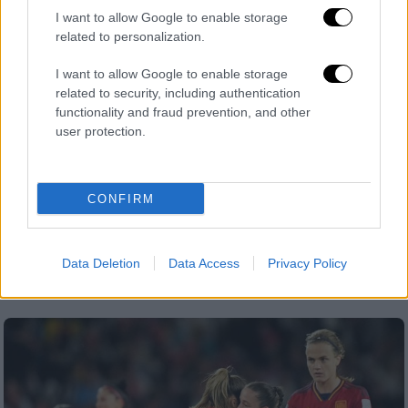
I want to allow Google to enable storage
related to personalization.
I want to allow Google to enable storage
related to security, including authentication
Αθλητισμός
|
24.08.2023 17:59
functionality and fraud prevention, and other
Στενεύει ο κλοιός για τον Λουίς
user protection.
Ρουμπιάλες: Ελέγχεται πειθαρχικά από
τη FIFA, κινείται εναντίον του η Ερμόσο,
καταγγέλλεται και για προσβλητικά
CONFIRM
σχόλια σε πρώην συνάδελφο
Ο ασκός του Αιόλου άνοιξε για τον Λουίς
Data Deletion
Data Access
Privacy Policy
Ρουμπιάλες