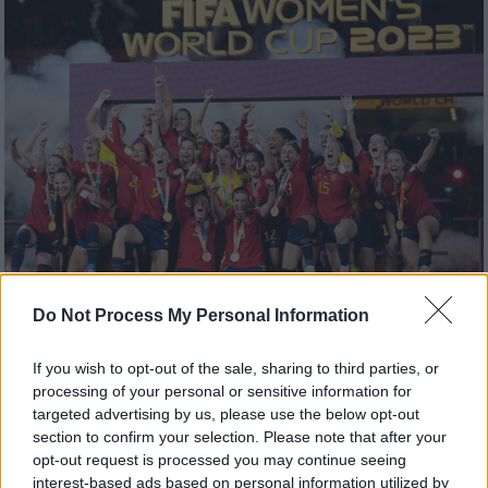
Do Not Process My Personal Information
Αθλητισμός
|
25.08.2023 21:31
If you wish to opt-out of the sale, sharing to third parties, or
Φουλ επίθεση απ' τις παίκτριες της
processing of your personal or sensitive information for
Εθνικής Ισπανίας: Ανακοίνωσαν πως δεν
targeted advertising by us, please use the below opt-out
θα ξαναπαίξουν μέχρι να παραιτηθεί ο
section to confirm your selection. Please note that after your
Λουίς Ρουμπιάλες!
opt-out request is processed you may continue seeing
interest-based ads based on personal information utilized by