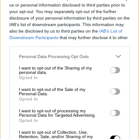
Ενωμένες οι παίκτριες της Εθνικής Ισπανίας
us or personal information disclosed to third parties prior to
και όχι μόνο εναντίον του προέδρου της
your opt-out. You may separately opt-out of the further
ποδοσφαιρικής ομοσπονδίας
disclosure of your personal information by third parties on the
IAB’s list of downstream participants. This information may
also be disclosed by us to third parties on the
IAB’s List of
Downstream Participants
that may further disclose it to other
third parties.
Please note that this website/app uses one or more Google
Personal Data Processing Opt Outs
services and may gather and store information including but
not limited to your visit or usage behaviour. You may click to
I want to opt-out of the Sharing of my
personal data.
grant or deny consent to Google and its third-party tags to
Opted In
use your data for below specified purposes in below Google
consent section.
I want to opt-out of the Sale of my
Personal Data.
Opted In
I want to opt-out of processing my
Personal Data for Targeted Advertising.
Opted In
Αθλητισμός
|
25.08.2023 19:34
I want to opt-out of Collection, Use,
Retention, Sale, and/or Sharing of my