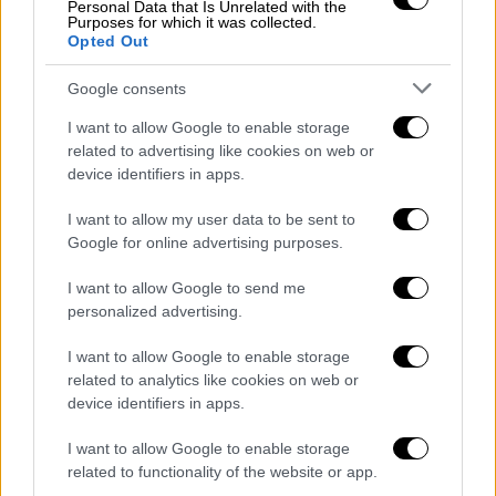
Δεν παραιτείται ο Λουίς Ρουμπιάλες
Personal Data that Is Unrelated with the
Purposes for which it was collected.
παρά τον σάλο και τις αντιδράσεις για
Opted Out
το φιλί στο στόμα - Στα άκρα η κόντρα
με την κυβέρνηση που θέλει να τον
Google consents
«τελειώσει»
I want to allow Google to enable storage
related to advertising like cookies on web or
Ο Ρουμπιάλες δήλωσε ότι έπεσε θύμα
device identifiers in apps.
κοινωνικής δολοφονίας και είπε ότι το φιλί
ήταν αυθόρμητο και συναινετικό
I want to allow my user data to be sent to
Google for online advertising purposes.
I want to allow Google to send me
personalized advertising.
I want to allow Google to enable storage
related to analytics like cookies on web or
device identifiers in apps.
I want to allow Google to enable storage
related to functionality of the website or app.