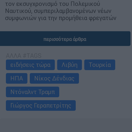
τον εκσυγχρονισμό του Πολεμικού
Ναυτικού, συμπεριλαμβανομένων νέων
συμφωνιών για την προμήθεια φρεγατών
περισσότερα άρθρα
ΑΛΛΑ #TAGS
ειδήσεις τώρα
Λιβύη
Τουρκία
ΗΠΑ
Νίκος Δένδιας
Ντόναλντ Τραμπ
Γιώργος Γεραπετρίτης