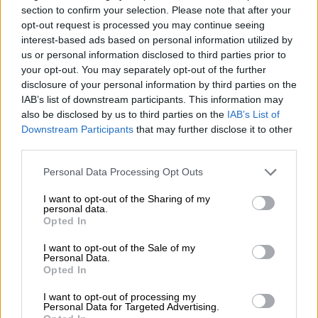
section to confirm your selection. Please note that after your
opt-out request is processed you may continue seeing
Κόσμος
|
07.10.2025 21:45
interest-based ads based on personal information utilized by
Τουρκία και Λευκορωσία ανακαλύπτουν
us or personal information disclosed to third parties prior to
κοινές μεθόδους στη... διεξαγωγή
your opt-out. You may separately opt-out of the further
εκλογών
disclosure of your personal information by third parties on the
IAB’s list of downstream participants. This information may
Το μνημόνιο συνεργασίας που υπέγραψαν οι
also be disclosed by us to third parties on the
IAB’s List of
δυο χώρες
Downstream Participants
that may further disclose it to other
third parties.
Please note that this website/app uses one or more Google
Personal Data Processing Opt Outs
services and may gather and store information including but
not limited to your visit or usage behaviour. You may click to
I want to opt-out of the Sharing of my
personal data.
grant or deny consent to Google and its third-party tags to
Opted In
use your data for below specified purposes in below Google
consent section.
I want to opt-out of the Sale of my
Personal Data.
Opted In
I want to opt-out of processing my
Personal Data for Targeted Advertising.