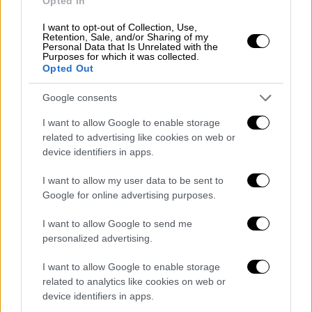
Opted In
I want to opt-out of Collection, Use,
Retention, Sale, and/or Sharing of my
Personal Data that Is Unrelated with the
Purposes for which it was collected.
Opted Out
Κόσμος
|
26.09.2025 20:27
Ρηματική διακοίνωση της Αιγύπτου
Google consents
στον ΟΗΕ: Απορρίπτει τα όρια της
I want to allow Google to enable storage
λιβυκής υφαλοκρηπίδας και το
related to advertising like cookies on web or
παράνομο τουρκολυβικό μνημόνιο
device identifiers in apps.
Πώς το Κάιρο ενισχύει τη θέση της Αθήνας
I want to allow my user data to be sent to
Google for online advertising purposes.
I want to allow Google to send me
personalized advertising.
I want to allow Google to enable storage
related to analytics like cookies on web or
device identifiers in apps.