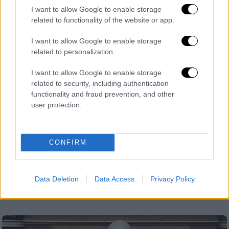
I want to allow Google to enable storage
related to functionality of the website or app.
I want to allow Google to enable storage
related to personalization.
I want to allow Google to enable storage
Κόσμος
|
25.09.2025 23:29
related to security, including authentication
functionality and fraud prevention, and other
Τουρκία και ΗΠΑ υπέγραψαν συμφωνία
user protection.
για συνεργασία στην πυρηνική
τεχνολογία
Ο Τούρκος υπουργός Ενέργειας και ο Μάρκο
CONFIRM
Ρούμπιο υπέγραψαν μνημόνιο κατανόησης
για τη στρατηγική συνεργασία στις
πολιτικές χρήσεις της πυρηνικής
Data Deletion
Data Access
Privacy Policy
τεχνολογίας