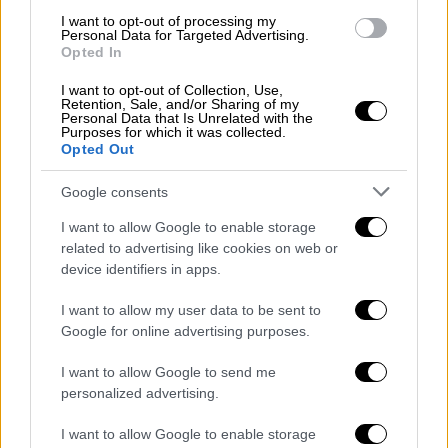
ευρώ πάει το πακέτο - Τι δείχνει μελέτη
I want to opt-out of processing my
του Ευρωκοινοβουλίου
Personal Data for Targeted Advertising.
Opted In
Η μελέτη που επικαλείται το
Ευρωκοινοβούλιο δείχνει την Ελλάδα να
I want to opt-out of Collection, Use,
Retention, Sale, and/or Sharing of my
βρίσκεται στις χώρες που θα χρειαστούν
Personal Data that Is Unrelated with the
Purposes for which it was collected.
μεγάλες προσαρμογές
Opted Out
Google consents
I want to allow Google to enable storage
related to advertising like cookies on web or
device identifiers in apps.
I want to allow my user data to be sent to
Google for online advertising purposes.
I want to allow Google to send me
personalized advertising.
I want to allow Google to enable storage