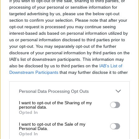
If you wish to opt-out of the sale, sharing to third parties, or
έναν παράγοντας που ενδέχεται να
processing of your personal or sensitive information for
επηρεάζει τον κίνδυνο νόσησης
targeted advertising by us, please use the below opt-out
section to confirm your selection. Please note that after your
opt-out request is processed you may continue seeing
interest-based ads based on personal information utilized by
us or personal information disclosed to third parties prior to
your opt-out. You may separately opt-out of the further
disclosure of your personal information by third parties on the
IAB’s list of downstream participants. This information may
also be disclosed by us to third parties on the
IAB’s List of
Downstream Participants
that may further disclose it to other
third parties.
Please note that this website/app uses one or more Google
Personal Data Processing Opt Outs
services and may gather and store information including but
not limited to your visit or usage behaviour. You may click to
I want to opt-out of the Sharing of my
personal data.
grant or deny consent to Google and its third-party tags to
Opted In
use your data for below specified purposes in below Google
consent section.
Οικονομία
|
08.04.2026 16:07
I want to opt-out of the Sale of my
Personal Data.
Νέες αυξήσεις στα τσιγάρα: Στα 6,5
Opted In