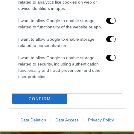
related to analytics like cookies on web or
device identifiers in apps.
Our Network
|
08.02.2026 07:23
I want to allow Google to enable storage
Τέσσερις τρόποι για να απαλλαγούμε
related to functionality of the website or app.
από τις κακές συνήθειες
I want to allow Google to enable storage
Πώς να απαλλαγούμε εύκολα από τους
related to personalization.
μικρούς εθισμούς
I want to allow Google to enable storage
related to security, including authentication
functionality and fraud prevention, and other
user protection.
CONFIRM
Data Deletion
Data Access
Privacy Policy