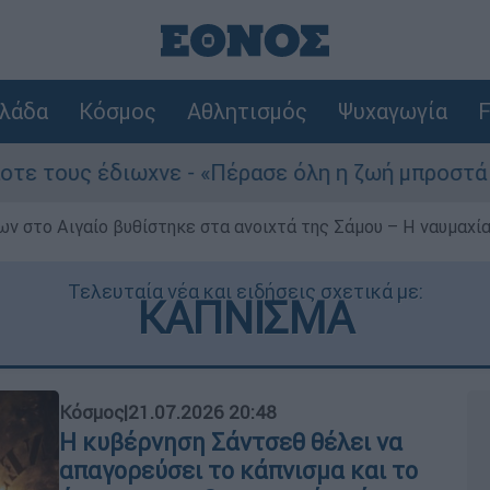
λάδα
Κόσμος
Αθλητισμός
Ψυχαγωγία
F
ωχνε - «Πέρασε όλη η ζωή μπροστά μου»
Τ
ν στο Αιγαίο βυθίστηκε στα ανοιχτά της Σάμου – Η ναυμαχία 
Τελευταία νέα και ειδήσεις σχετικά με:
ΚΑΠΝΙΣΜΑ
Κόσμος
|
21.07.2026 20:48
Η κυβέρνηση Σάντσεθ θέλει να
απαγορεύσει το κάπνισμα και το