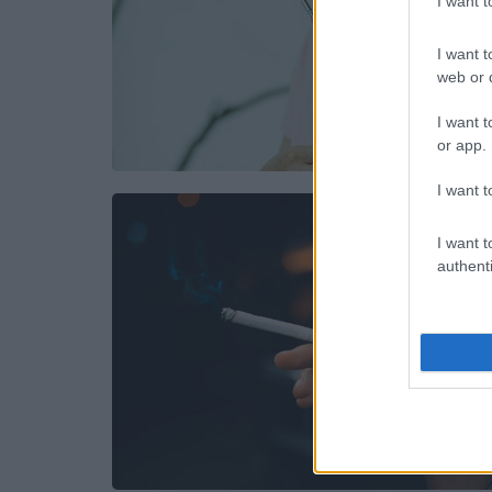
I want 
I want t
web or d
I want t
or app.
I want t
I want t
authenti