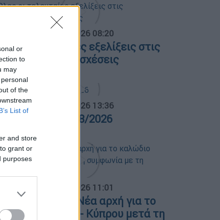
α Ελλάδος...
|
06.08.2026 08:20
λες οι τελευταίες εξελίξεις στις
sonal or
λληνοτουρκικές σχέσεις
ection to
ou may
 personal
out of the
 downstream
α Ελλάδος...
|
05.08.2026 13:36
B’s List of
ρα Ελλάδος 05/08/2026
er and store
to grant or
ed purposes
α Ελλάδος...
|
06.08.2026 11:01
. Παπασταύρου: Νέα αρχή για το
αλώδιο Ελλάδας - Κύπρου μετά τη