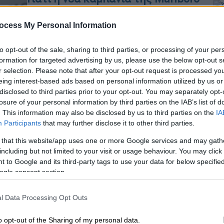
«σήκωσε» θύελλα αντιδράσεων
ocess My Personal Information
Αντιδράσεις προκαλεί η νέα
Ώρ
διαφημιστική εκστρατεία της
Ό
to opt-out of the sale, sharing to third parties, or processing of your per
Marlboro
ε
formation for targeted advertising by us, please use the below opt-out s
r selection. Please note that after your opt-out request is processed y
eing interest-based ads based on personal information utilized by us or
disclosed to third parties prior to your opt-out. You may separately opt-
losure of your personal information by third parties on the IAB’s list of
Ώρ
. This information may also be disclosed by us to third parties on the
IA
Υγεία
|
25.04.2026 18:57
Ώ
Participants
that may further disclose it to other third parties.
Αυξάνουν φρούτα και λαχανικά
 that this website/app uses one or more Google services and may gath
τον κίνδυνο καρκίνου του
including but not limited to your visit or usage behaviour. You may click 
πνεύμονα; Τι αποκαλύπτει
 to Google and its third-party tags to use your data for below specifi
σοκαριστική έρευνα
ogle consent section.
Ένα μήλο την ημέρα τον γιατρό τον
Ώρ
κάνει πέρα... ή τουλάχιστον έτσι
l Data Processing Opt Outs
Σ
πιστεύαμε
κ
o opt-out of the Sharing of my personal data.