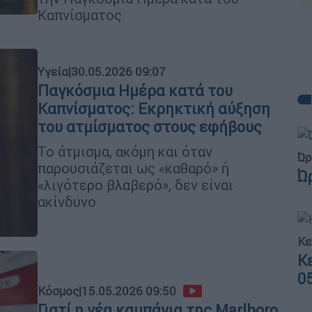
Καπνίσματος
Υγεία
|
30.05.2026 09:07
Παγκόσμια Ημέρα κατά του
Καπνίσματος: Εκρηκτική αύξηση
του ατμίσματος στους εφήβους
Το άτμισμα, ακόμη και όταν
Ώρ
παρουσιάζεται ως «καθαρό» ή
Ώ
«λιγότερο βλαβερό», δεν είναι
ακίνδυνο
Κε
Κ
0
Κόσμος
|
15.05.2026 09:50
Γιατί η νέα καμπάνια της Marlboro