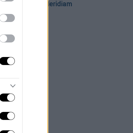
υμφωνία με τη Meridiam