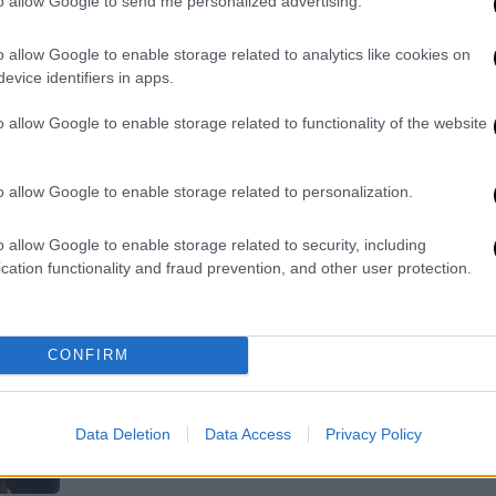
to allow Google to send me personalized advertising.
Στη συζήτηση για τον καρκίνο, σπάνια
εξετάζεται η οικογενειακή
o allow Google to enable storage related to analytics like cookies on
κατάσταση ως έναν παράγοντας που
evice identifiers in apps.
ενδέχεται να επηρεάζει τον κίνδυνο
o allow Google to enable storage related to functionality of the website
νόσησης
o allow Google to enable storage related to personalization.
Οικονομία
|
08.04.2026 16:07
Νέες αυξήσεις στα τσιγάρα: Στα
o allow Google to enable storage related to security, including
cation functionality and fraud prevention, and other user protection.
6,5 ευρώ πάει το πακέτο - Τι
δείχνει μελέτη του
Ευρωκοινοβουλίου
CONFIRM
Η μελέτη που επικαλείται το
Ευρωκοινοβούλιο δείχνει την Ελλάδα
να βρίσκεται στις χώρες που θα
Data Deletion
Data Access
Privacy Policy
χρειαστούν μεγάλες προσαρμογές