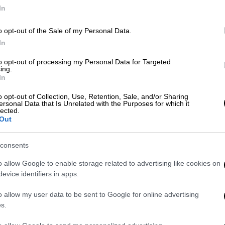
σ
In
Market
|
22.04.2026 18:12
o opt-out of the Sale of my Personal Data.
In
Philip Morris International:
Ανανέωση της αδειοδότησης του
to opt-out of processing my Personal Data for Targeted
ing.
IQOS από τον FDA ως Προϊόν
In
Καπνού Διαφοροποιημένου
Κινδύνου
o opt-out of Collection, Use, Retention, Sale, and/or Sharing
ersonal Data that Is Unrelated with the Purposes for which it
lected.
Ο FDA κατέληξε ότι η χρήση IQOS και
Out
HEETS είναι κατάλληλη για την
προαγωγή της δημόσιας υγείας
consents
o allow Google to enable storage related to advertising like cookies on
evice identifiers in apps.
Υγεία
|
16.04.2026 14:37
Γάμος, ανύπαντρη ζωή και
o allow my user data to be sent to Google for online advertising
κίνδυνος καρκίνου - Τι
s.
αποκαλύπτει νέα έρευνα