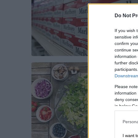
Do Not Pr
If you wish 
sensitive in
confirm you
continue se
information 
further disc
participants
Downstream 
Please note
information 
deny consent
in below Go
Persona
I want t