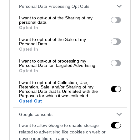
Please note that this website/app uses one or more Google
Personal Data Processing Opt Outs
services and may gather and store information including but
not limited to your visit or usage behaviour. You may click to
I want to opt-out of the Sharing of my
personal data.
Ελλάδα
|
12.04.2023 15:45
grant or deny consent to Google and its third-party tags to
Opted In
use your data for below specified purposes in below Google
Μικρό Λεξικό Επικοινωνίας για
consent section.
I want to opt-out of the Sale of my
πρόσφυγες από την Ύπατη Αρμοστεία -
Personal Data.
Πώς μπορείτε να το προμηθευτείτε
Opted In
Πολύ συχνά τα γλωσσικά εμπόδια δεν
I want to opt-out of processing my
Personal Data for Targeted Advertising.
επιτρέπουν σε πρόσφυγες και αιτούντες
Opted In
άσυλο να επικοινωνήσουν ή να ζητήσουν
βοήθεια
I want to opt-out of Collection, Use,
Retention, Sale, and/or Sharing of my
Personal Data that Is Unrelated with the
Purposes for which it was collected.
Opted Out
Google consents
I want to allow Google to enable storage
related to advertising like cookies on web or
device identifiers in apps.