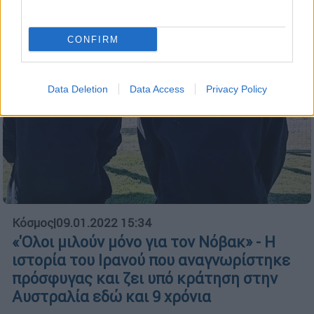
CONFIRM
Data Deletion
Data Access
Privacy Policy
Κόσμος
|
09.01.2022 15:34
«'Ολοι μιλούν μόνο για τον Νόβακ» - Η
ιστορία του Ιρανού που αναγνωρίστηκε
πρόσφυγας και ζει υπό κράτηση στην
Αυστραλία εδώ και 9 χρόνια