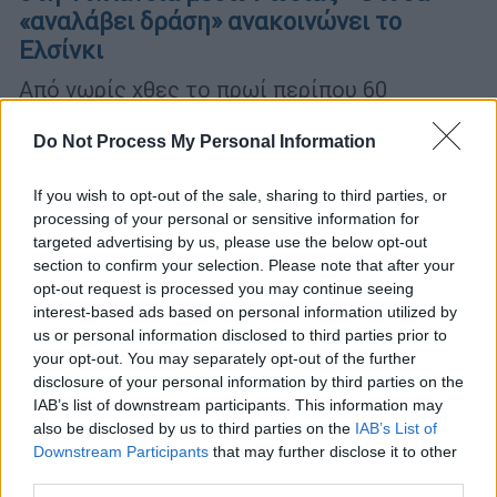
«αναλάβει δράση» ανακοινώνει το
Ελσίνκι
Από νωρίς χθες το πρωί περίπου 60
αιτούντες άσυλο έφθασαν στη Φινλανδία
από τη Ρωσία, σύμφωνα με τη συνοριακή
Do Not Process My Personal Information
αρχή
If you wish to opt-out of the sale, sharing to third parties, or
processing of your personal or sensitive information for
targeted advertising by us, please use the below opt-out
section to confirm your selection. Please note that after your
opt-out request is processed you may continue seeing
interest-based ads based on personal information utilized by
us or personal information disclosed to third parties prior to
your opt-out. You may separately opt-out of the further
disclosure of your personal information by third parties on the
IAB’s list of downstream participants. This information may
also be disclosed by us to third parties on the
IAB’s List of
Downstream Participants
that may further disclose it to other
third parties.