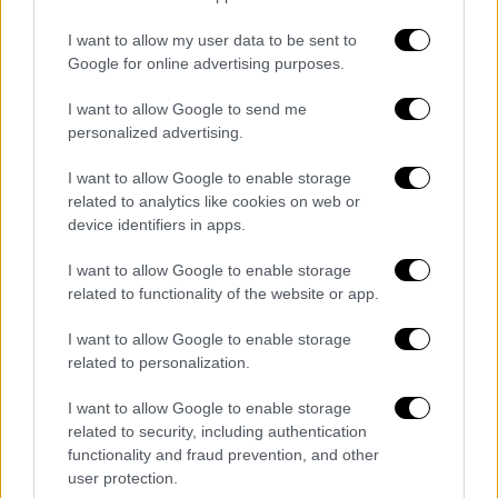
I want to allow my user data to be sent to
Google for online advertising purposes.
I want to allow Google to send me
personalized advertising.
I want to allow Google to enable storage
related to analytics like cookies on web or
Κόσμος
|
24.01.2023 18:09
device identifiers in apps.
Ανησυχία στη Βρετανία για ασυνόδευτα
παιδιά που ζητούν άσυλο: Αγνοούνται
I want to allow Google to enable storage
200 - Η παραδοχή υπουργού και τα
related to functionality of the website or app.
σενάρια απαγωγών
I want to allow Google to enable storage
Συνολικά 200 παιδιά που ζητούσαν άσυλο
related to personalization.
και είχαν εγκατασταθεί σε ξενοδοχεία που
I want to allow Google to enable storage
διαχειρίζεται το υπουργείο Εσωτερικών
related to security, including authentication
της Βρετανίας έχουν εξαφανιστεί
functionality and fraud prevention, and other
user protection.