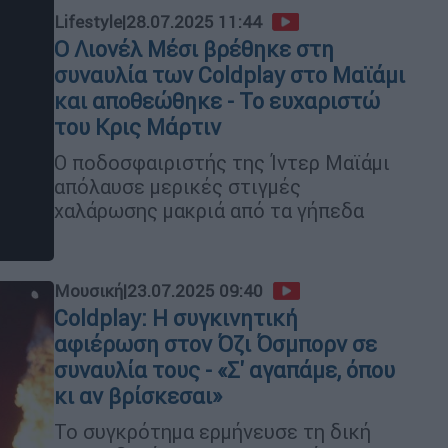
Lifestyle
|
28.07.2025 11:44
Ο Λιονέλ Μέσι βρέθηκε στη
συναυλία των Coldplay στο Μαϊάμι
και αποθεώθηκε - Το ευχαριστώ
του Κρις Μάρτιν
Ο ποδοσφαιριστής της Ίντερ Μαϊάμι
απόλαυσε μερικές στιγμές
χαλάρωσης μακριά από τα γήπεδα
Μουσική
|
23.07.2025 09:40
Coldplay: Η συγκινητική
αφιέρωση στον Όζι Όσμπορν σε
συναυλία τους - «Σ' αγαπάμε, όπου
κι αν βρίσκεσαι»
Το συγκρότημα ερμήνευσε τη δική