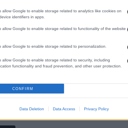
«Πιστεύω ότι είμαστε όλοι εξίσου
o allow Google to enable storage related to analytics like cookies on
άνθρωποι», είπε χαρακτηριστικά ο
evice identifiers in apps.
τραγουδιστής
o allow Google to enable storage related to functionality of the website
Lifestyle
|
25.08.2025 09:32
o allow Google to enable storage related to personalization.
«Είστε σίγουρα ζευγάρι;»: Η
ρομαντική πρόταση γάμου στη
o allow Google to enable storage related to security, including
συναυλία των Coldplay και το
cation functionality and fraud prevention, and other user protection.
σχόλιο του Κρις Μάρτιν
Η kiss cam στη συναυλία του
CONFIRM
συγκροτήματος αποτελεί πια
ξεχωριστή στιγμή μετά το σάλο που
ξέσπασε με τον CEO και την παράνομη
Data Deletion
Data Access
Privacy Policy
σχέση με τη συνεργάτιδά του