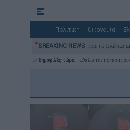
Πολιτική
Οικονομία
Ελ
r ήταν αδυναμία, τώρα το βλέπω ως δύναμη»
BREAKING NEWS:
δημοφιλές τώρα:
«Θέλω τον πατέρα μου»: