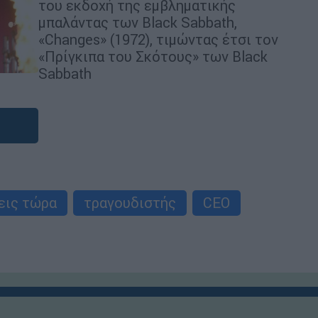
του εκδοχή της εμβληματικής
μπαλάντας των Black Sabbath,
«Changes» (1972), τιμώντας έτσι τον
«Πρίγκιπα του Σκότους» των Black
Sabbath
εις τώρα
τραγουδιστής
CEO