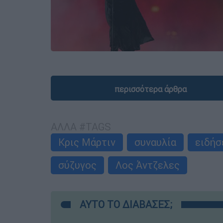
περισσότερα άρθρα
ΑΛΛΑ #TAGS
Κρις Μάρτιν
συναυλία
ειδήσ
σύζυγος
Λος Άντζελες
ΑΥΤΟ ΤΟ ΔΙΑΒΑΣΕΣ;