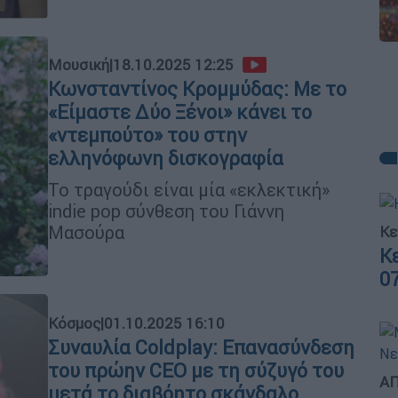
Μουσική
|
18.10.2025 12:25
Κωνσταντίνος Κρομμύδας: Με το
«Είμαστε Δύο Ξένοι» κάνει το
«ντεμπούτο» του στην
ελληνόφωνη δισκογραφία
Το τραγούδι είναι μία «εκλεκτική»
indie pop σύνθεση του Γιάννη
Μασούρα
Κε
Κ
0
Κόσμος
|
01.10.2025 16:10
Συναυλία Coldplay: Επανασύνδεση
του πρώην CEO με τη σύζυγό του
ΑΠ
μετά το διαβόητο σκάνδαλο