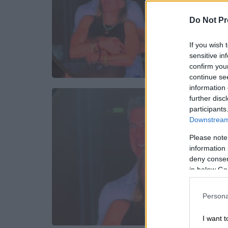
Do Not Pr
If you wish 
sensitive in
confirm you
continue se
information 
further disc
participants
Downstream 
Please note
information 
deny consent
in below Go
Persona
I want t