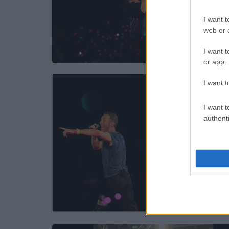
I want t
web or d
I want t
or app.
I want t
I want t
authenti