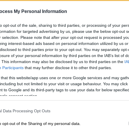
Μ
Νέο δημοσίευμα αποκαλύπτει πως το
Α
ocess My Personal Information
ζευγάρι προσπαθεί ακόμη να σώσει το
γάμο του μετά το σάλο που
to opt-out of the sale, sharing to third parties, or processing of your per
προκλήθηκε
formation for targeted advertising by us, please use the below opt-out s
Ώρ
r selection. Please note that after your opt-out request is processed y
Ώ
eing interest-based ads based on personal information utilized by us or
disclosed to third parties prior to your opt-out. You may separately opt-
Κόσμος
|
24.09.2025 13:22
losure of your personal information by third parties on the IAB’s list of
. This information may also be disclosed by us to third parties on the
IA
Ανατροπή: Ο σύζυγος της Kristin
Participants
that may further disclose it to other third parties.
Cabot ήταν στην ίδια συναυλία
Δε
των Coldplay με την... ερωμένη
 that this website/app uses one or more Google services and may gath
Δ
including but not limited to your visit or usage behaviour. You may click 
του!
 to Google and its third-party tags to use your data for below specifi
«Δεν ήταν ότι την έπιασαν να απατάει,
ogle consent section.
δεν ήταν κάποια σχέση» - Η Cabot και
ο Byron έχουν απλώς «μια μεγάλη
l Data Processing Opt Outs
ΑΠ
φιλία» σύμφωνα με νέο δημοσίευμα
Ο
o opt-out of the Sharing of my personal data.
δ