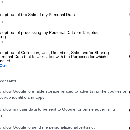
In
o opt-out of the Sale of my Personal Data.
Lifestyle
|
07.09.2025 10:27
In
Σε διαζύγιο οδηγείται η γυναίκα
to opt-out of processing my Personal Data for Targeted
που πιάστηκε στην kiss cam των
ing.
In
Coldplay με τον CEO
o opt-out of Collection, Use, Retention, Sale, and/or Sharing
Ένα βίντεο της κατέστρεψε όλη της
ersonal Data that Is Unrelated with the Purposes for which it
το ζωή
lected.
Out
consents
o allow Google to enable storage related to advertising like cookies on
Lifestyle
|
03.09.2025 10:08
evice identifiers in apps.
Το επί σκηνής σχόλιο του
o allow my user data to be sent to Google for online advertising
frontman των Coldplay προς δύο
s.
ισραηλινές fans και οι
αντιδράσεις του κοινού
to allow Google to send me personalized advertising.