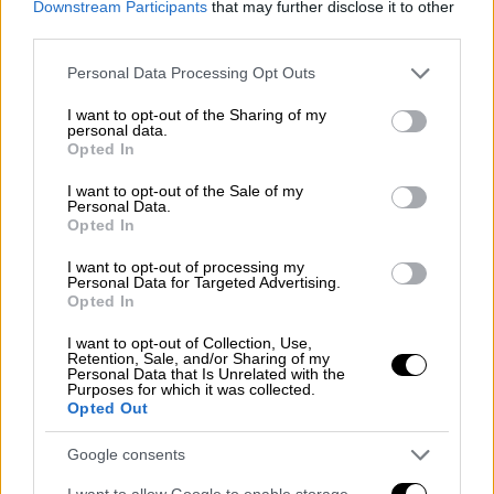
Downstream Participants
that may further disclose it to other
third parties.
Please note that this website/app uses one or more Google
Personal Data Processing Opt Outs
services and may gather and store information including but
not limited to your visit or usage behaviour. You may click to
I want to opt-out of the Sharing of my
personal data.
grant or deny consent to Google and its third-party tags to
Opted In
use your data for below specified purposes in below Google
consent section.
I want to opt-out of the Sale of my
Personal Data.
Opted In
Lifestyle
|
20.10.2023 08:50
I want to opt-out of processing my
Τζούλια Φοξ: Φωτογραφίζεται γυμνή και
Personal Data for Targeted Advertising.
Opted In
θυμάται την εποχή που μαστίγωνε
άντρες ως «αφέντρα»
I want to opt-out of Collection, Use,
Retention, Sale, and/or Sharing of my
Ο επίσημος λογαριασμός του περιοδικού GQ
Personal Data that Is Unrelated with the
Purposes for which it was collected.
στο Instagram ανήρτησε τη φωτογραφία της
Opted Out
ηθοποιού, ενώ στη λεζάντα αναφέρεται μια
ιστορία της
Google consents
I want to allow Google to enable storage