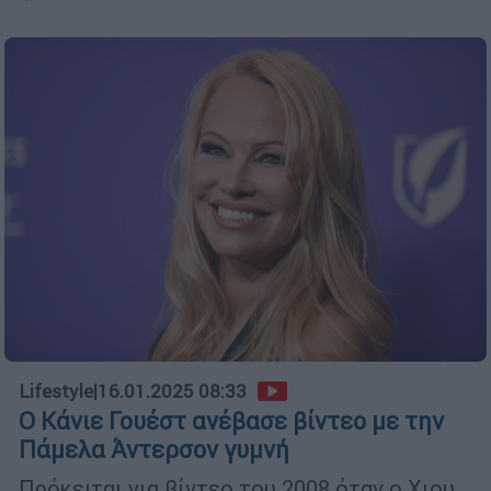
Lifestyle
|
16.01.2025 08:33
Ο Κάνιε Γουέστ ανέβασε βίντεο με την
Πάμελα Άντερσον γυμνή
Πρόκειται για βίντεο του 2008 όταν ο Χιου