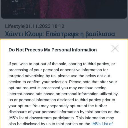
Lifestyle
|
01.11.2023 18:12
Χάιντι Κλουμ: Επέστρεψε η βασίλισσα
του Halloween - Ντύθηκε παγώνι με μια
ολόκληρη ομάδα να συμπληρώνει τη
Do Not Process My Personal Information
στολή της
If you wish to opt-out of the sale, sharing to third parties, or
Νωρίτερα, η Χάιντι Κλουμ δημοσίευσε μια
processing of your personal or sensitive information for
φωτογραφία στα social media, στην οποία
targeted advertising by us, please use the below opt-out
ποζάρει ξαπλωμένη σ' έναν ροζ καναπέ στο
section to confirm your selection. Please note that after your
σαλόνι της και είναι εντελώς γυμνή
opt-out request is processed you may continue seeing
interest-based ads based on personal information utilized by
us or personal information disclosed to third parties prior to
your opt-out. You may separately opt-out of the further
disclosure of your personal information by third parties on the
IAB’s list of downstream participants. This information may
also be disclosed by us to third parties on the
IAB’s List of