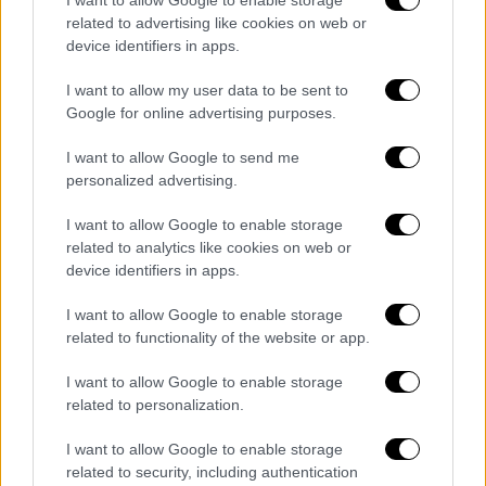
related to advertising like cookies on web or
device identifiers in apps.
I want to allow my user data to be sent to
Google for online advertising purposes.
I want to allow Google to send me
personalized advertising.
I want to allow Google to enable storage
related to analytics like cookies on web or
device identifiers in apps.
I want to allow Google to enable storage
related to functionality of the website or app.
Lifestyle
|
27.06.2023 10:02
I want to allow Google to enable storage
Τζένιφερ Λόρενς: H πρωταγωνίστρια
related to personalization.
του «No Hard Feelings» μιλά για την
γυμνή σκηνή της νέας της ταινίας - «Δεν
I want to allow Google to enable storage
είχα δεύτερες σκέψεις»
related to security, including authentication