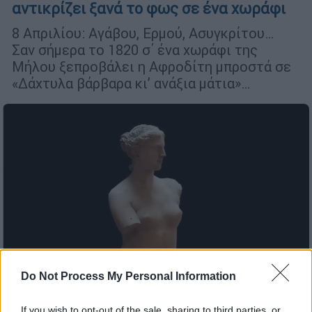
αντικρίζει ξανά το φως σε ένα χωράφι
8 Απριλίου: Αγάβου, Ερμού, Ασυγκρίτου…
Σαν σήμερα το 1820 σ΄ ένα χωράφι της
Μήλου ξεπροβάλει η Αφροδίτη μπροστά σε
«Δάχτυλα βάρβαρα κι’ ανάξια μάτια»…
Do Not Process My Personal Information
If you wish to opt-out of the sale, sharing to third parties, or