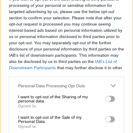
processing of your personal or sensitive information for
targeted advertising by us, please use the below opt-out
section to confirm your selection. Please note that after your
opt-out request is processed you may continue seeing
interest-based ads based on personal information utilized by
All About History
|
13.12.2019 14:15
us or personal information disclosed to third parties prior to
your opt-out. You may separately opt-out of the further
Aφροδίτη της Μήλου: Πώς κατάφεραν
disclosure of your personal information by third parties on the
να την αρπάξουν οι Γάλλοι
IAB’s list of downstream participants. This information may
Λίγους μήνες πριν ξεσηκωθεί το Έθνος κατά
also be disclosed by us to third parties on the
IAB’s List of
Downstream Participants
that may further disclose it to other
των Οθωμανών, ο Γεώργιος Κεντρωτάς ή
third parties.
Μποτώνης αρχίζει να σκάβει τη γη...
Please note that this website/app uses one or more Google
Personal Data Processing Opt Outs
ΑΛΛΑ #TAGS
services and may gather and store information including but
not limited to your visit or usage behaviour. You may click to
I want to opt-out of the Sharing of my
ειδήσεις τώρα
σαν σημερα
personal data.
grant or deny consent to Google and its third-party tags to
Opted In
use your data for below specified purposes in below Google
αρχαιότητες
instagram
άλμπουμ
consent section.
I want to opt-out of the Sale of my
Personal Data.
άγαλμα
αγάλματα
Opted In