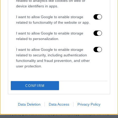
Ώρα Ελλάδος...
|
10.08.2026 12:18
related to analytics like cookies on web or
Ώρα Ελλάδος 10/08/2026
device identifiers in apps.
I want to allow Google to enable storage
related to functionality of the website or app.
I want to allow Google to enable storage
Ώρα Ελλάδος...
|
10.08.2026 08:39
related to personalization.
Ηλεία: Φωτιά τώρα στο χωριό Μουζάκι
I want to allow Google to enable storage
– Κοντά στην είσοδο του χωριού οι
related to security, including authentication
φλόγες
functionality and fraud prevention, and other
user protection.
Μεσημεριανό...
|
10.08.2026 14:06
CONFIRM
Μεσημεριανό δελτίο ειδήσεων
10/08/2026
Data Deletion
Data Access
Privacy Policy