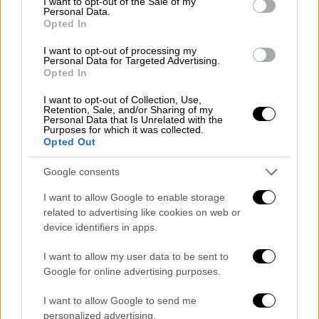
I want to opt-out of the Sale of my
Personal Data.
Αθλητισμός
|
30.01.2023 00:00
Opted In
La Liga: Η Σοσιεδάδ έκοψε βαθμούς απ'
I want to opt-out of processing my
τη Ρεάλ Μαδρίτης και η Μπαρτσελόνα
Personal Data for Targeted Advertising.
Opted In
χαμογελά στο +5
I want to opt-out of Collection, Use,
Με την ισοπαλία (0-0) της Σοσιεδάδ στο
Retention, Sale, and/or Sharing of my
Μπερναμπέου, η Μπαρτσελόνα βρέθηκε στο
Personal Data that Is Unrelated with the
Purposes for which it was collected.
+5 απ' τη Ρεάλ
Opted Out
Google consents
I want to allow Google to enable storage
related to advertising like cookies on web or
device identifiers in apps.
I want to allow my user data to be sent to
Google for online advertising purposes.
I want to allow Google to send me
personalized advertising.