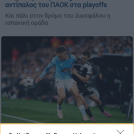
αντίπαλος του ΠΑΟΚ στα playoffs
Και πάλι στον δρόμο του Δικεφάλου η
ισπανική ομάδα
Αθλητισμός
|
02.10.2025 23:59