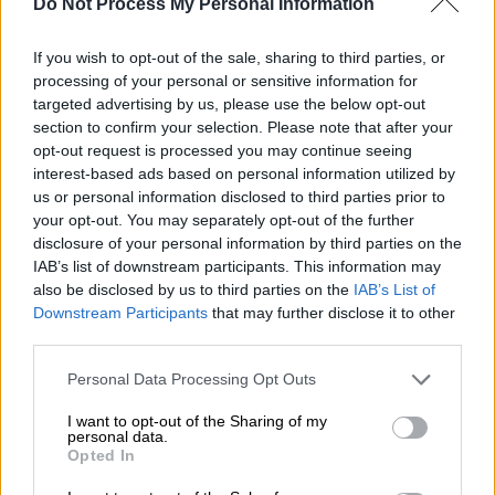
Do Not Process My Personal Information
Θέλτα - ΠΑΟΚ 3-1: Ήττα στο Μπαλαΐδος
με ανατροπή για τον Δικέφαλο
If you wish to opt-out of the sale, sharing to third parties, or
processing of your personal or sensitive information for
Η Θέλτα επικράτησε 3-1 του ΠΑΟΚ που
targeted advertising by us, please use the below opt-out
προηγήθηκε στο σκορ
section to confirm your selection. Please note that after your
opt-out request is processed you may continue seeing
interest-based ads based on personal information utilized by
us or personal information disclosed to third parties prior to
your opt-out. You may separately opt-out of the further
disclosure of your personal information by third parties on the
IAB’s list of downstream participants. This information may
also be disclosed by us to third parties on the
IAB’s List of
Downstream Participants
that may further disclose it to other
third parties.
Please note that this website/app uses one or more Google
Personal Data Processing Opt Outs
services and may gather and store information including but
not limited to your visit or usage behaviour. You may click to
I want to opt-out of the Sharing of my
personal data.
grant or deny consent to Google and its third-party tags to
Opted In
use your data for below specified purposes in below Google
consent section.