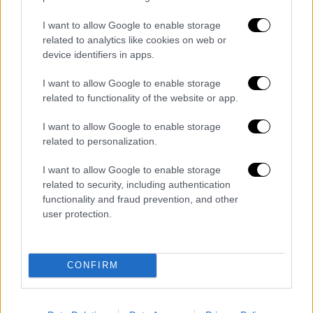
I want to allow Google to enable storage
related to analytics like cookies on web or
device identifiers in apps.
Αθλητισμός
|
10.10.2022 00:16
I want to allow Google to enable storage
Με δόση τύχης και Πέδρι η
related to functionality of the website or app.
Μπαρτσελόνα νίκησε τη Θέλτα και
I want to allow Google to enable storage
ισοβαθμεί με τη Ρεάλ στην κορυφή μια
related to personalization.
εβδομάδα πριν από το clasico
I want to allow Google to enable storage
Η Μπαρτσελόνα επικράτησε 1-0 της Θέλτα
related to security, including authentication
με το γκολ του Πέδρι.
functionality and fraud prevention, and other
user protection.
CONFIRM