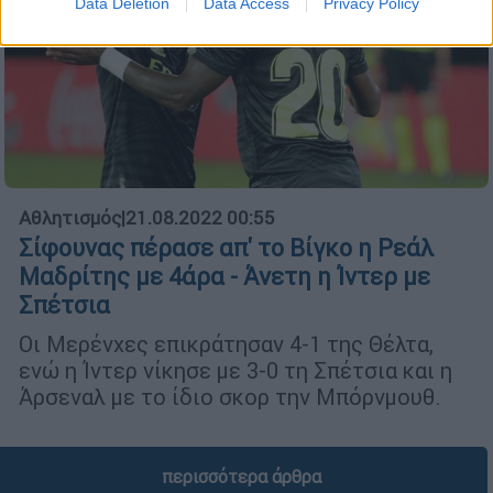
Data Deletion
Data Access
Privacy Policy
Αθλητισμός
|
21.08.2022 00:55
Σίφουνας πέρασε απ' το Βίγκο η Ρεάλ
Μαδρίτης με 4άρα - Άνετη η Ίντερ με
Σπέτσια
Οι Μερένχες επικράτησαν 4-1 της Θέλτα,
ενώ η Ίντερ νίκησε με 3-0 τη Σπέτσια και η
Άρσεναλ με το ίδιο σκορ την Μπόρνμουθ.
περισσότερα άρθρα