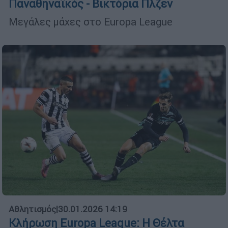
Παναθηναϊκός - Βικτόρια Πλζεν
Μεγάλες μάχες στο Europa League
Αθλητισμός
|
30.01.2026 14:19
Κλήρωση Europa League: Η Θέλτα