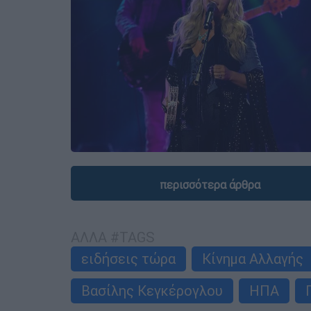
περισσότερα άρθρα
ΑΛΛΑ #TAGS
ειδήσεις τώρα
Κίνημα Αλλαγής
Βασίλης Κεγκέρογλου
ΗΠΑ