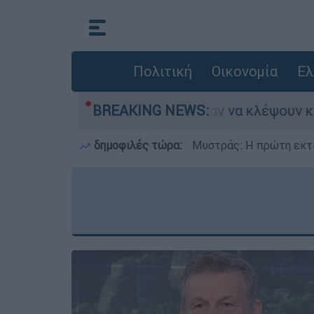
Πολιτική
Οικονομία
Ελ
 Λιόσια: Πήγαν να κλέψουν καλώδια, έπαθε ηλεκ
BREAKING NEWS:
δημοφιλές τώρα:
Μυστράς: Η πρώτη εκτί