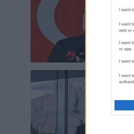
I want 
I want t
web or d
I want t
or app.
I want t
I want t
authenti