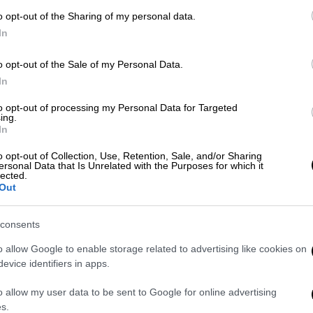
Παρέπεμψαν την υπόθεση σε Εφετειο
o opt-out of the Sharing of my personal data.
In
o opt-out of the Sale of my Personal Data.
In
Κόσμος
|
11.05.2023 17:41
Η συνομωσία της κασέτας στην
to opt-out of processing my Personal Data for Targeted
ing.
Τουρκία: Το χρονικό της
In
απόσυρσης του Ιντζέ - Τα βίντεο
o opt-out of Collection, Use, Retention, Sale, and/or Sharing
με προσωπικές στιγμές και ο
ersonal Data that Is Unrelated with the Purposes for which it
lected.
«Γκέμπελς της FETO»
Out
Ραγδαίες εξελίξεις στη γειτονική
χώρα
consents
o allow Google to enable storage related to advertising like cookies on
evice identifiers in apps.
Κόσμος
|
11.05.2023 14:18
o allow my user data to be sent to Google for online advertising
Ραγδαίες εξελίξεις την Τουρκία:
s.