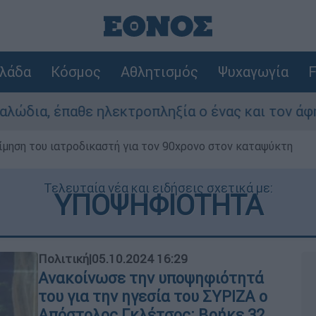
λάδα
Κόσμος
Αθλητισμός
Ψυχαγωγία
F
τροπληξία ο ένας και τον άφησαν νεκρό στο σημ
μηση του ιατροδικαστή για τον 90χρονο στον καταψύκτη
Τελευταία νέα και ειδήσεις σχετικά με:
ΥΠΟΨΗΦΙΟΤΗΤΑ
Πολιτική
|
05.10.2024 16:29
Ανακοίνωσε την υποψηφιότητά
του για την ηγεσία του ΣΥΡΙΖΑ ο
Απόστολος Γκλέτσος: Βρήκε 32