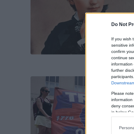
Do Not Pr
If you wish 
sensitive in
confirm you
continue se
information 
further disc
participants
Downstream 
Please note
information 
deny consent
in below Go
Persona