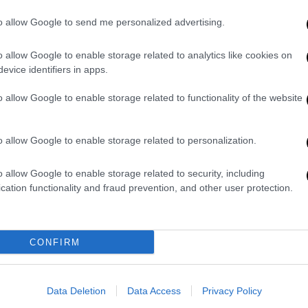
Απέσυρε την υποψηφιότητά του
από τις εκλογές ο Ιντζέ - Οι
to allow Google to send me personalized advertising.
πρώτες του δηλώσεις
o allow Google to enable storage related to analytics like cookies on
Φήμες κάνουν λόγο για την ύπαρξη
evice identifiers in apps.
ενός βίντεο με προσωπικές στιγμές
που αφορούν τον Μουχαρέμ Ιντζέ -
o allow Google to enable storage related to functionality of the website
Πρώην σωματοφύλακας του Ερντογάν
απελεί να το φέρει στο φως
o allow Google to enable storage related to personalization.
Πολιτική
|
26.04.2023 23:27
o allow Google to enable storage related to security, including
«Διάλογος, διπλωματία και
cation functionality and fraud prevention, and other user protection.
Δημοκρατία η πυξίδα της
ελληνικής υποψηφιότητας στο
Συμβούλιο Ασφαλείας», σημειώνει
CONFIRM
ο Δένδιας
Με φόντο τον Ιερό Βράχο της
Data Deletion
Data Access
Privacy Policy
Ακρόπολης παρουσιάστηκε απόψε η