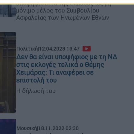
υποψηφιότητα της Ελλάδας ως μη
μόνιμο μέλος του Συμβουλίου
Ασφαλείας των Ηνωμένων Εθνών
Πολιτική
|
12.04.2023 13:47
Δεν θα είναι υποψήφιος με τη ΝΔ
στις εκλογές τελικά ο Θέμης
Χειμάρας: Τι αναφέρει σε
επιστολή του
Η δήλωσή του
Μουσική
|
18.11.2022 02:30