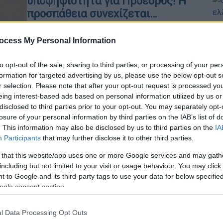
υποψηφιότητα για Πρόεδρος! Η
προσπάθεια συνεχίζεται…
Ώρ
Συνοπτικά: δύο γυναίκες έθεσαν
Ό
ocess My Personal Information
υποψηφιότητα για την Προεδρία κατά
ε
τον 19ο αιώνα. Στον 20ο αιώνα
to opt-out of the sale, sharing to third parties, or processing of your per
μεταξύ 1964 και 2004, περισσότερες
formation for targeted advertising by us, please use the below opt-out s
από 50 γυναίκες συμμετείχαν σε
r selection. Please note that after your opt-out request is processed y
τουλάχιστον ένα ψηφοδέλτιο ως
eing interest-based ads based on personal information utilized by us or
υποψήφιες για Πρόεδροι.
disclosed to third parties prior to your opt-out. You may separately opt-
losure of your personal information by third parties on the IAB’s list of
. This information may also be disclosed by us to third parties on the
IA
Participants
that may further disclose it to other third parties.
Κόσμος
|
22.12.2023 22:39
 that this website/app uses one or more Google services and may gath
ΗΠΑ: Σε εφετείο παραπέμπει την
including but not limited to your visit or usage behaviour. You may click 
τύχη της προεδρικής
 to Google and its third-party tags to use your data for below specifi
υποψηφιότητας Τραμπ το
ogle consent section.
Ανώτατο Δικαστήριο – Αρνήθηκε
να αποφανθεί
l Data Processing Opt Outs