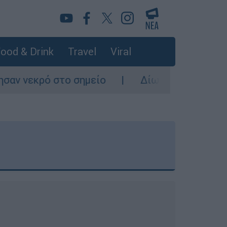
ood & Drink
Travel
Viral
είο
Δίωξη για ανθρωποκτονία από πρόθεση