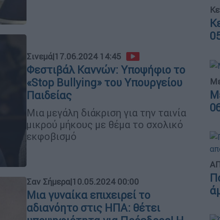
Κε
Κ
0
Σινεμά
|
17.06.2024 14:45
Φεστιβάλ Καννών: Υποψήφιο το
«Stop Bullying» του Υπουργείου
Με
Μ
Παιδείας
0
Μια μεγάλη διάκριση για την ταινία
μικρού μήκους με θέμα το σχολικό
εκφοβισμό
ΑΠ
Π
Σαν Σήμερα
|
10.05.2024 00:00
ά
Μια γυναίκα επιχειρεί το
αδιανόητο στις ΗΠΑ: θέτει