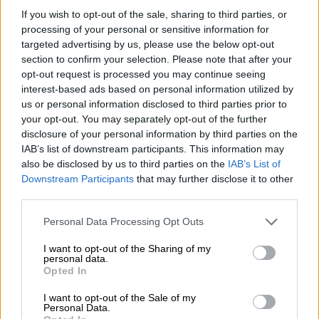
If you wish to opt-out of the sale, sharing to third parties, or
processing of your personal or sensitive information for
targeted advertising by us, please use the below opt-out
Τι είναι η νέα λειτουργία του
section to confirm your selection. Please note that after your
opt-out request is processed you may continue seeing
Instagram
interest-based ads based on personal information utilized by
us or personal information disclosed to third parties prior to
Ο
χρήστης
εύκολα μπορεί να ενεργοποιήσει
your opt-out. You may separately opt-out of the further
ή να απενεργοποιήσει την κοινοποίηση της
disclosure of your personal information by third parties on the
τοποθεσίας του από τις ρυθμίσεις της
IAB’s list of downstream participants. This information may
also be disclosed by us to third parties on the
IAB’s List of
εφαρμογής
. Στην κατηγορία «
notes
» υπάρχει
Downstream Participants
that may further disclose it to other
πλέον ειδικό καρτελάκι όπου μπορεί ο
third parties.
χρήστης να ανοίξει τον εν λόγω χάρτη, μέσα
Please note that this website/app uses one or more Google
από τον οποίο μπορεί να
βλέπει
την
Personal Data Processing Opt Outs
services and may gather and store information including but
τοποθεσία των φίλων του που έχουν
not limited to your visit or usage behaviour. You may click to
I want to opt-out of the Sharing of my
ενεργοποιήσει αυτή τη λειτουργία, αλλά και
personal data.
grant or deny consent to Google and its third-party tags to
Opted In
περιεχόμενο
αγαπημένων δημιουργών από
use your data for below specified purposes in below Google
consent section.
συγκεκριμένες τοποθεσίες.
I want to opt-out of the Sale of my
Personal Data.