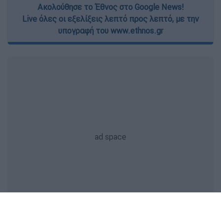
Ακολούθησε το Έθνος στο Google News!
Live όλες οι εξελίξεις λεπτό προς λεπτό, με την
υπογραφή του www.ethnos.gr