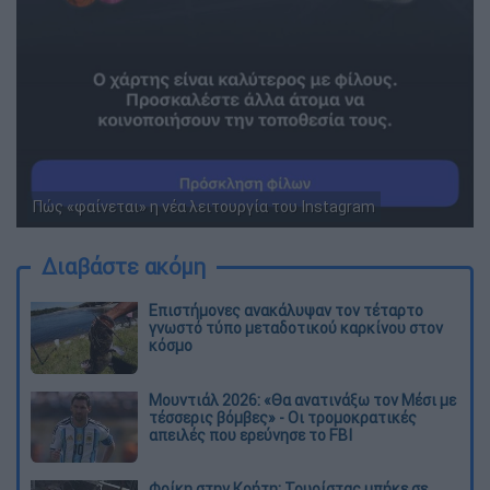
Πώς «φαίνεται» η νέα λειτουργία του Instagram
Διαβάστε ακόμη
Επιστήμονες ανακάλυψαν τον τέταρτο
γνωστό τύπο μεταδοτικού καρκίνου στον
κόσμο
Μουντιάλ 2026: «Θα ανατινάξω τον Μέσι με
τέσσερις βόμβες» - Οι τρομοκρατικές
απειλές που ερεύνησε το FBI
Φρίκη στην Κρήτη: Τουρίστας μπήκε σε