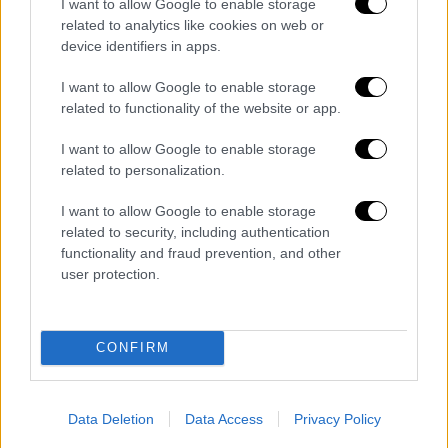
I want to allow Google to enable storage
related to analytics like cookies on web or
device identifiers in apps.
I want to allow Google to enable storage
related to functionality of the website or app.
Πώς «φαίνεται» η νέα λειτουργία του Instagram
I want to allow Google to enable storage
related to personalization.
Η λίστα «
στενοί φίλοι
» ισχύει και σε αυτό το
I want to allow Google to enable storage
νέο χαρακτηριστικό. Εάν εξακολουθείτε να
related to security, including authentication
μη βλέπετε
στην εφαρμογή το ειδικό μενού
functionality and fraud prevention, and other
με το χάρτη, ελέγξτε εάν η εφαρμογή του
user protection.
Instagram είναι
ενημερωμένη
ή διαφορετικά
δοκιμάστε εκ νέου
αργότερα
.
CONFIRM
Data Deletion
Data Access
Privacy Policy