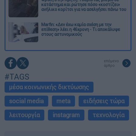
κατάστημα και ρώτησε πόσο «κοστίζει»
ανήλικο κορίτσι για να ασελγήσει πάνω του
Marfin: «Δεν έχω καμία σχέση με την
επίθεση» λέει η 46χρονη - Τι αποκάλυψε
στους αστυνομικούς
επόμενο
άρθρο
#TAGS
μέσα κοινωνικής δικτύωσης
social media
meta
ειδήσεις τώρα
λειτουργία
instagram
τεχνολογία