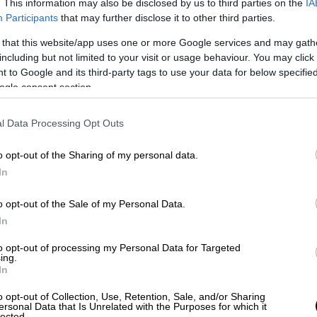
. This information may also be disclosed by us to third parties on the
IA
Participants
that may further disclose it to other third parties.
ικές νεφώσεις τις μεσημβρινές -
 that this website/app uses one or more Google services and may gath
including but not limited to your visit or usage behaviour. You may click 
 to Google and its third-party tags to use your data for below specifi
ogle consent section.
5 και στα δυτικά πρόσκαιρα έως 6 μποφόρ.
 Κελσίου.
l Data Processing Opt Outs
o opt-out of the Sharing of my personal data.
In
εφώσεις τις μεσημβρινές - απογευματινές
πρόσκαιροι όμβροι στα γύρω ορεινά.
o opt-out of the Sale of my Personal Data.
In
5 μποφόρ.
to opt-out of processing my Personal Data for Targeted
 Κελσίου.
ing.
In
o opt-out of Collection, Use, Retention, Sale, and/or Sharing
ersonal Data that Is Unrelated with the Purposes for which it
αι τη Θράκη παροδικά αυξημένες νεφώσεις
lected.