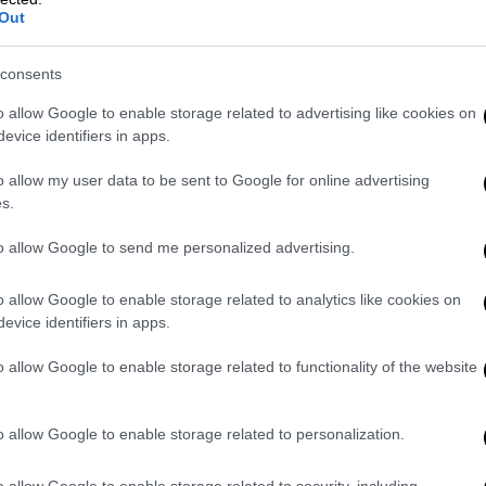
Out
ταιγίδες κατά διαστήματα μέχρι αργά το
λίγες νεφώσεις πρόσκαιρα αυξημένες τις
consents
 οπότε πιθανώς να εκδηλωθούν πρόσκαιροι
o allow Google to enable storage related to advertising like cookies on
evice identifiers in apps.
5 μποφόρ. Το βράδυ στα ανατολικά θα
o allow my user data to be sent to Google for online advertising
 4 μποφόρ.
s.
to allow Google to send me personalized advertising.
o allow Google to enable storage related to analytics like cookies on
evice identifiers in apps.
o allow Google to enable storage related to functionality of the website
o allow Google to enable storage related to personalization.
o allow Google to enable storage related to security, including