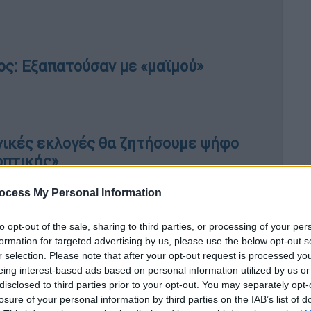
ς: Εξαπατούσαν με «μαϊμού»
νικές εκλογές θα ζητήσουμε ψήφο
οπτικής»
ocess My Personal Information
όλογη μεταβολή. Θα φτάσει στα δυτικά και
to opt-out of the sale, sharing to third parties, or processing of your per
formation for targeted advertising by us, please use the below opt-out s
ις υπόλοιπες περιοχές τους 25 με 27 και
r selection. Please note that after your opt-out request is processed y
υς 27 με 28 βαθμούς Κελσίου.
eing interest-based ads based on personal information utilized by us or
disclosed to third parties prior to your opt-out. You may separately opt-
-05-2026
losure of your personal information by third parties on the IAB’s list of