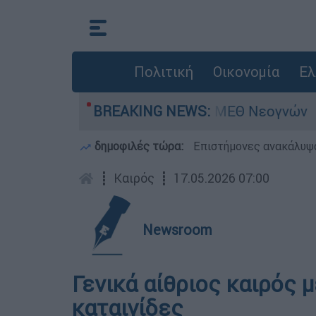
Πολιτική
Οικονομία
Ελ
ν - Νοσηλευόταν στη ΜΕΘ Νεογνών
BREAKING NEWS:
Marfi
δημοφιλές τώρα:
Επιστήμονες ανακάλυψα
┋
Καιρός
┋
17.05.2026 07:00
Newsroom
Γενικά αίθριος καιρός 
καταιγίδες