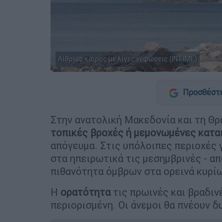
Αίθριος καιρός με λίγες νεφώσεις (INTIME)
Προσθέστε
Στην ανατολική Μακεδονία και τη Θρ
τοπικές βροχές ή μεμονωμένες κατα
απόγευμα. Στις υπόλοιπες περιοχές 
στα ηπειρωτικά τις μεσημβρινές - α
πιθανότητα όμβρων στα ορεινά κυρίω
Η
ορατότητα
τις πρωινές και βραδιν
περιορισμένη. Οι άνεμοι θα πνέουν δ