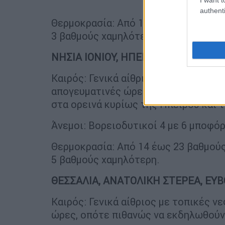
authenti
Θερμοκρασία: Από 11 έως 23 με 24 β
3 βαθμούς χαμηλότερη.
ΝΗΣΙΑ ΙΟΝΙΟΥ, ΗΠΕΙΡΟΣ, ΔΥΤΙΚΗ Σ
Καιρός: Γενικά αίθριος με τοπικές ν
απογευματινές ώρες στα ηπειρωτικά
στα ορεινά κυρίως της Ηπείρου και 
Άνεμοι: Βορειοδυτικοί 4 με 6 μποφόρ
Θερμοκρασία: Από 14 έως 23 βαθμούς
5 βαθμούς χαμηλότερη.
ΘΕΣΣΑΛΙΑ, ΑΝΑΤΟΛΙΚΗ ΣΤΕΡΕΑ, ΕΥ
Καιρός: Γενικά αίθριος με τοπικές ν
ώρες, οπότε πιθανώς να εκδηλωθούν 