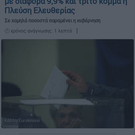
με διαφορά 9,9% και τρίτο κόμμα η
Πλεύση Ελευθερίας
Σε χαμηλά ποσοστά παραμένει η κυβέρνηση
🕛 χρόνος ανάγνωσης: 1 λεπτό ┋
Κάλπη/Eurokinissi