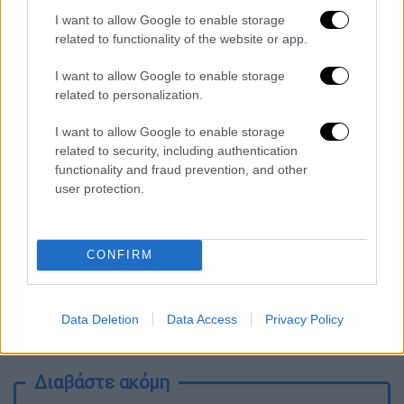
Πλεύση Ελευθερίας
, που τον Ιανουάριο
I want to allow Google to enable storage
related to functionality of the website or app.
συγκέντρωνε 5,4% και πλέον ανεβαίνει στο
13,1%. Επισημαίνεται, ότι από τη
I want to allow Google to enable storage
δημοσκόπηση προκύπτει πως οι πολίτες
related to personalization.
προς το παρόν βλέπουν τόσο την
Πλεύση
I want to allow Google to enable storage
Ελευθερίας
, όσο και την
Ελληνική Λύση
ως
related to security, including authentication
κόμματα διαμαρτυρίας.
functionality and fraud prevention, and other
user protection.
Παράλληλα, σε ποσοστό 70,2% οι πολίτες
απαντούν ότι η χώρα κινείται
προς τη λάθος
κατεύθυνση
, ενώ το 50,9% απαντά ότι μια
CONFIRM
κεντροαριστερή κυβέρνηση δεν θα
αντιμετώπιζε αποτελεσματικά την ακρίβεια,
με το 45,6% να απαντά «ναι ή μάλλον ναι» σε
Data Deletion
Data Access
Privacy Policy
αυτό το ενδεχόμενο.
Διαβάστε ακόμη