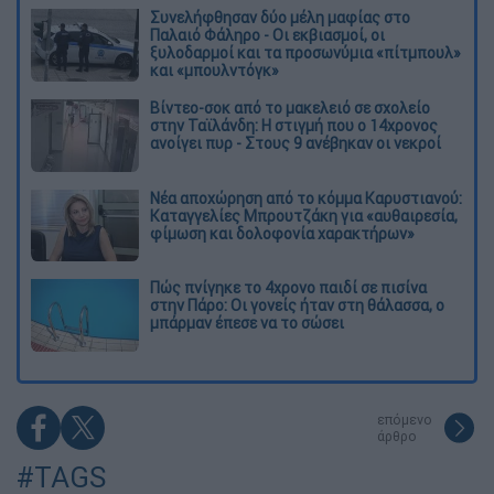
Συνελήφθησαν δύο μέλη μαφίας στο
Παλαιό Φάληρο - Οι εκβιασμοί, οι
ξυλοδαρμοί και τα προσωνύμια «πίτμπουλ»
και «μπουλντόγκ»
Βίντεο-σοκ από το μακελειό σε σχολείο
στην Ταϊλάνδη: Η στιγμή που ο 14χρονος
ανοίγει πυρ - Στους 9 ανέβηκαν οι νεκροί
Νέα αποχώρηση από το κόμμα Καρυστιανού:
Καταγγελίες Μπρουτζάκη για «αυθαιρεσία,
φίμωση και δολοφονία χαρακτήρων»
Πώς πνίγηκε το 4χρονο παιδί σε πισίνα
στην Πάρο: Οι γονείς ήταν στη θάλασσα, ο
μπάρμαν έπεσε να το σώσει
επόμενο
άρθρο
#TAGS