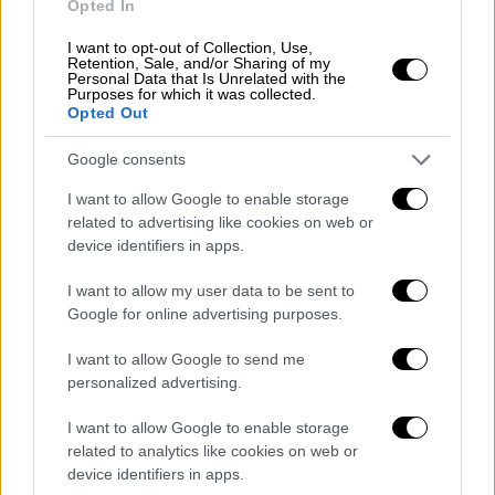
Opted In
Ελληνική Λύση:
9,2%
I want to opt-out of Collection, Use,
ΚΚΕ:
7,9%
Retention, Sale, and/or Sharing of my
Personal Data that Is Unrelated with the
ΣΥΡΙΖΑ:
5,7%
Purposes for which it was collected.
Φωνή Λογικής:
3,2%
Opted Out
Νίκη:
2,8%
Google consents
Νέα Αριστερά:
1,9%
Κίνημα Δημοκρατίας:
1,9%
I want to allow Google to enable storage
related to advertising like cookies on web or
ΜέΡΑ25:
1,8%
device identifiers in apps.
Άλλο 2,8%
Αναποφάσιστοι: 10,7%
I want to allow my user data to be sent to
Λευκό άκυρο: 1,1%
Google for online advertising purposes.
Δεν θα ψηφίσω 0,8%
I want to allow Google to send me
personalized advertising.
Στην παράσταση νίκης η
ΝΔ
συγκεντρώνει
ποσοστό 64%, το
ΠΑΣΟΚ
13,6%, με τον
I want to allow Google to enable storage
ΣΥΡΙΖΑ
να περιορίζεται στο 5,7%.
related to analytics like cookies on web or
device identifiers in apps.
Πάντως, πολύ μεγάλη άνοδο παρουσιάζει η