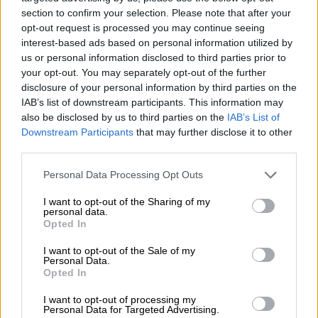
section to confirm your selection. Please note that after your
Στο γκάλοπ που διενήργησε η GPO για την
opt-out request is processed you may continue seeing
εφημερίδα «Παραπολιτικά», φαίνεται ότι η
interest-based ads based on personal information utilized by
us or personal information disclosed to third parties prior to
ΝΔ
παραμένει πρώτο κόμμα, έχοντας όμως
your opt-out. You may separately opt-out of the further
δεδομένες απώλειες. Τον Φεβρουάριο η
disclosure of your personal information by third parties on the
κυβέρνηση ήταν στο 24,8%, ενώ τώρα πέφτει
IAB’s list of downstream participants. This information may
στο 23,5%, με το
ΠΑΣΟΚ
να συγκεντρώνει
also be disclosed by us to third parties on the
IAB’s List of
Downstream Participants
that may further disclose it to other
13,6% και την
Πλεύση Ελευθερίας
13,1%.
third parties.
Σημειώνεται ότι η δημοσκόπηση έγινε μετά
Please note that this website/app uses one or more Google
Personal Data Processing Opt Outs
τον ανασχηματισμό, στις 18 και 19 Μαρτίου.
services and may gather and store information including but
not limited to your visit or usage behaviour. You may click to
I want to opt-out of the Sharing of my
Ειδικότερα, στην
πρόθεση ψήφου
τα
personal data.
grant or deny consent to Google and its third-party tags to
Opted In
ποσοστά των κομμάτων διαμορφώνονται ως
use your data for below specified purposes in below Google
consent section.
εξής:
I want to opt-out of the Sale of my
Personal Data.
Opted In
Νέα Δημοκρατία:
23,5%
ΠΑΣΟΚ:
13,6%
I want to opt-out of processing my
Personal Data for Targeted Advertising.
Πλεύση Ελευθερίας:
13,1%