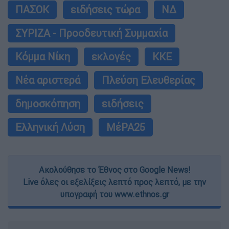
ΠΑΣΟΚ
ειδήσεις τώρα
ΝΔ
ΣΥΡΙΖΑ - Προοδευτική Συμμαχία
Κόμμα Νίκη
εκλογές
ΚΚΕ
Νέα αριστερά
Πλεύση Ελευθερίας
δημοσκόπηση
ειδήσεις
Ελληνική Λύση
ΜέΡΑ25
Ακολούθησε το Έθνος στο Google News!
Live όλες οι εξελίξεις λεπτό προς λεπτό, με την
υπογραφή του www.ethnos.gr