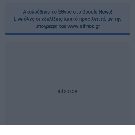
Ακολούθησε το Έθνος στο Google News!
Live όλες οι εξελίξεις λεπτό προς λεπτό, με την
υπογραφή του www.ethnos.gr