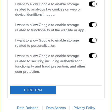
Τη δήλωση έκανε κατά τη διάρκεια κοινής
I want to allow Google to enable storage
συνέντευξης τύπου με τον Λευκορώσο
related to analytics like cookies on web or
device identifiers in apps.
πρόεδρο
Αλεξάντερ Λουκασένκο
, μετά το
πέρας των συνομιλιών που είχαν στη Μόσχα,
I want to allow Google to enable storage
επισημαίνοντας ότι η εγγύηση για την
related to functionality of the website or app.
αποκατάσταση της ειρήνης
I want to allow Google to enable storage
στην
Ουκρανία
και την άρση της έντασης
related to personalization.
γύρω από αυτή τη χώρα είναι η υλοποίηση
των συμφωνιών του Μίνσκ.
I want to allow Google to enable storage
related to security, including authentication
functionality and fraud prevention, and other
ΔΙΑΒΑΣΤΕ ΕΠΙΣΗΣ
user protection.
Ελλάδα
|
18.02.2022 18:14
Φωτιά στο Euroferry Olympia:
CONFIRM
Απεγκλωβίστηκαν επιβάτες από το
γκαράζ
Data Deletion
Data Access
Privacy Policy