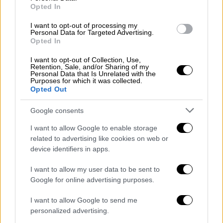
Ντονέτσκ, δήλωσε ότι δεν υπήρχαν ακόμη
Opted In
ενδείξεις εκκένωσης.
I want to opt-out of processing my
Personal Data for Targeted Advertising.
«Από σήμερα, 18 Φεβρουαρίου, έχει
Opted In
οργανωθεί μια μαζική εκκένωση του
πληθυσμού προς τη Ρωσική Ομοσπονδία»,
I want to opt-out of Collection, Use,
Retention, Sale, and/or Sharing of my
δήλωσε ο Πούσιλιν. «Οι γυναίκες, τα παιδιά
Personal Data that Is Unrelated with the
Purposes for which it was collected.
και οι ηλικιωμένοι θα φύγουν πρώτοι», είπε.
Opted Out
Ο Πούτιν καλεί την Ουκρανία σε
Google consents
συνομιλίες με τους αυτονομιστές
I want to allow Google to enable storage
related to advertising like cookies on web or
Ο πρόεδρος της
Ρωσίας
,
Βλαντίμιρ Πούτιν
,
device identifiers in apps.
δήλωσε
την Παρασκευή, 18 Φεβρουαρίου, ότι
αυτό που πρέπει να κάνει το
Κίεβο
είναι να
I want to allow my user data to be sent to
Google for online advertising purposes.
καθίσει στο τραπέζι των συνομιλιών με το
Ντονμπάς
και ότι όσο νωρίτερα γίνει αυτό
I want to allow Google to send me
τόσο το καλύτερο.
personalized advertising.