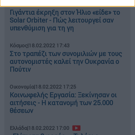
Κόσμος
|
18.02.2022 18:06
Γιγάντια έκρηξη στον Ήλιο «είδε» το
Solar Orbiter - Πώς λειτουργεί σαν
υπενθύμιση για τη γη
Κόσμος
|
18.02.2022 17:43
Στο τραπέζι των συνομιλιών με τους
αυτονομιστές καλεί την Ουκρανία ο
Πούτιν
Οικονομία
|
18.02.2022 17:25
Κοινωφελής Εργασία: Ξεκίνησαν οι
αιτήσεις - Η κατανομή των 25.000
θέσεων
Ελλάδα
|
18.02.2022 17:00