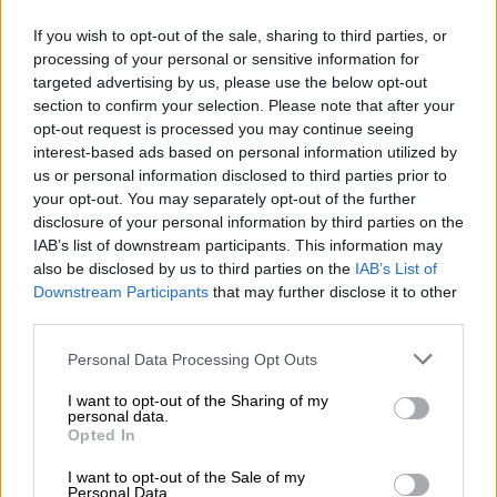
κοινωνικής δικτύωσης, ο Ντένις
If you wish to opt-out of the sale, sharing to third parties, or
Πούσιλιν (Denis Pushilin), επικεφαλής της
processing of your personal or sensitive information for
αυτοανακηρυχθείσας Λαϊκής Δημοκρατίας
targeted advertising by us, please use the below opt-out
του Ντονέτσκ, δήλωσε ότι η Ρωσία
section to confirm your selection. Please note that after your
opt-out request is processed you may continue seeing
συμφώνησε να παράσχει καταλύματα για
interest-based ads based on personal information utilized by
τους ανθρώπους που αποχωρούν και ότι
us or personal information disclosed to third parties prior to
προτεραιότητα θα πρέπει να δοθεί στις
your opt-out. You may separately opt-out of the further
γυναίκες, τα παιδιά και τους ηλικιωμένους.
disclosure of your personal information by third parties on the
IAB’s list of downstream participants. This information may
Όπως αναφέρει το πρακτορείο
Reuters
σε
also be disclosed by us to third parties on the
IAB’s List of
Downstream Participants
that may further disclose it to other
τηλεγράφημα υπό τον τίτλο «ο ηγέτης των
third parties.
αυτονομιστών στην ανατολική Ουκρανία
ανακοίνωσε την εκκένωση από κατοίκους»,
Please note that this website/app uses one or more Google
Personal Data Processing Opt Outs
services and may gather and store information including but
δεν υπήρξε άμεση τοποθέτηση από Ρώσους
not limited to your visit or usage behaviour. You may click to
I want to opt-out of the Sharing of my
αξιωματούχους ή από το Κίεβο, ενώ ένας
personal data.
grant or deny consent to Google and its third-party tags to
Opted In
μάρτυρας που επικαλείται το πρακτορείο
use your data for below specified purposes in below Google
από την πρωτεύουσα της περιοχής, το
consent section.
I want to opt-out of the Sale of my
Personal Data.