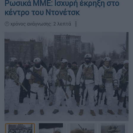
Ρωσικά ΜΜΕ: Ισχυρή έκρηξη στο
κέντρο του Ντονέτσκ
🕛 χρόνος ανάγνωσης: 2 λεπτά ┋