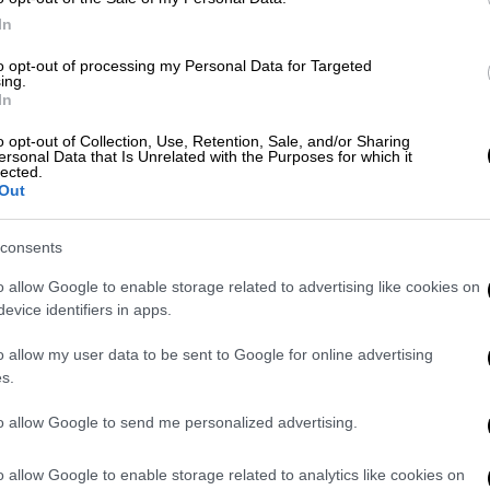
In
to opt-out of processing my Personal Data for Targeted
ing.
In
o opt-out of Collection, Use, Retention, Sale, and/or Sharing
ersonal Data that Is Unrelated with the Purposes for which it
πτη, γι αυτό που αποκάλεσε "μικρό λαθάκι,
lected.
Out
τα μέσα κοινωνικής δικτύωσης που δείχνει
consents
λείας ενώ επέβαινε σε αυτοκίνητο που
o allow Google to enable storage related to advertising like cookies on
ερα κλήση (FPN) για έναν 42χρονο άνδρα
evice identifiers in apps.
ομία του Λάνκασιρ στο Twitter.
o allow my user data to be sent to Google for online advertising
 ότι ήταν ένα λάθος και ζήτησε συγγνώμη.
s.
στιμο», αντέδρασε εκπρόσωπος της
to allow Google to send me personalized advertising.
o allow Google to enable storage related to analytics like cookies on
 μη χρήση ζώνης ασφαλείας ως επιβάτης