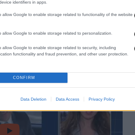
evice identifiers in apps.
ς στερλίνες (114,2 ευρώ) και μπορεί να
 εάν η υπόθεση παραπεμφθεί στο
o allow Google to enable storage related to functionality of the website
o allow Google to enable storage related to personalization.
Σούνακ
παίρνει πρόστιμο.
Όταν ήταν
ζόνσον, του επιβλήθηκε πρόστιμο για το
o allow Google to enable storage related to security, including
δή παρίστατο σε μια συγκέντρωση για τα
cation functionality and fraud prevention, and other user protection.
ζοντας τους κανονισμούς κατά της Covid.
CONFIRM
Data Deletion
Data Access
Privacy Policy
video