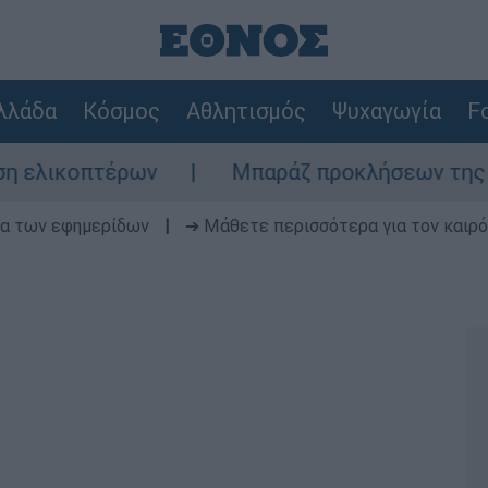
λλάδα
Κόσμος
Αθλητισμός
Ψυχαγωγία
Fo
έρων
Μπαράζ προκλήσεων της Άγκυρας στο 
δα των εφημερίδων
|
➔ Μάθετε περισσότερα για τον καιρό