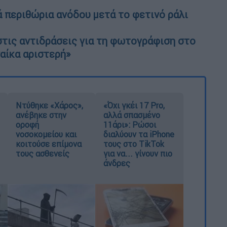
 περιθώρια ανόδου μετά το φετινό ράλι
τις αντιδράσεις για τη φωτογράφιση στο
ναίκα αριστερή»
Ντύθηκε «Χάρος»,
«Όχι γκέι 17 Pro,
ανέβηκε στην
αλλά σπασμένο
οροφή
11άρι»: Ρώσοι
νοσοκομείου και
διαλύουν τα iPhone
κοιτούσε επίμονα
τους στο TikTok
τους ασθενείς
για να... γίνουν πιο
άνδρες