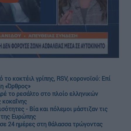
 το κοκτέιλ γρίπης, RSV, κορονοϊού: Επί
ξη «Όρθρος»
αρέ το ρεσάλτο στο πλοίο ελληνικών
ς κοκαΐνης
σότητες - Βία και πόλεμοι μάστιζαν τις
ς της Ευρώπης
ησε 24 ημέρες στη θάλασσα τρώγοντας