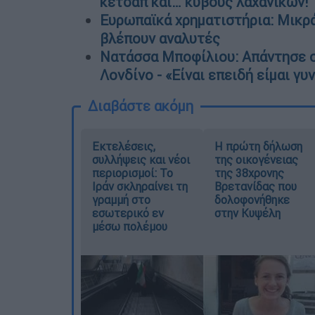
κέτσαπ και… κύβους λαχανικών!
Ευρωπαϊκά χρηματιστήρια: Μικρά
βλέπουν αναλυτές
Νατάσσα Μποφίλιου: Απάντησε σ
Λονδίνο - «Είναι επειδή είμαι γυ
Διαβάστε ακόμη
Εκτελέσεις,
Η πρώτη δήλωση
συλλήψεις και νέοι
της οικογένειας
περιορισμοί: Το
της 38χρονης
Ιράν σκληραίνει τη
Βρετανίδας που
γραμμή στο
δολοφονήθηκε
εσωτερικό εν
στην Κυψέλη
μέσω πολέμου