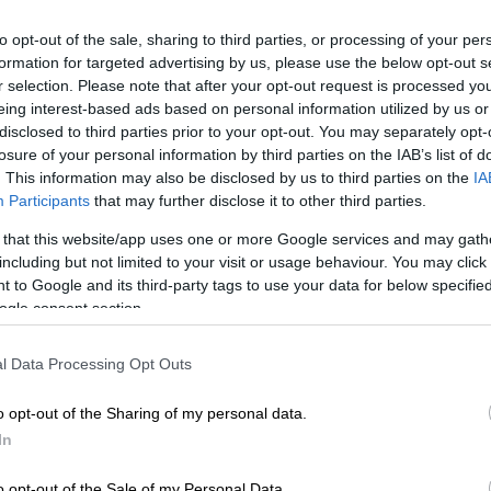
ης εδαφικής εξισορρόπησης, καθισμένος στο
να φορά τη ζώνη ασφαλείας του, ενώ
to opt-out of the sale, sharing to third parties, or processing of your per
formation for targeted advertising by us, please use the below opt-out s
r selection. Please note that after your opt-out request is processed y
eing interest-based ads based on personal information utilized by us or
disclosed to third parties prior to your opt-out. You may separately opt-
losure of your personal information by third parties on the IAB’s list of
. This information may also be disclosed by us to third parties on the
IA
Participants
that may further disclose it to other third parties.
 that this website/app uses one or more Google services and may gath
including but not limited to your visit or usage behaviour. You may click 
 to Google and its third-party tags to use your data for below specifi
ogle consent section.
video
l Data Processing Opt Outs
o opt-out of the Sharing of my personal data.
In
o opt-out of the Sale of my Personal Data.