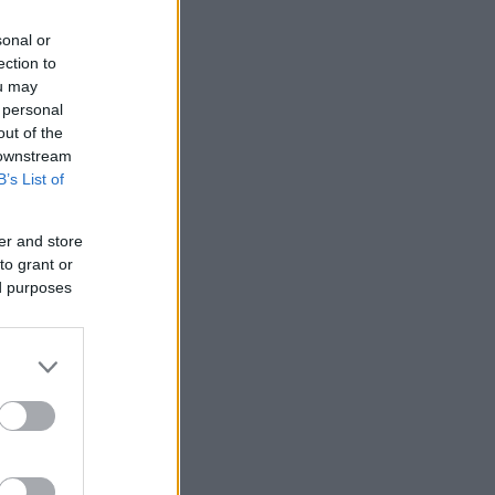
sonal or
ection to
ou may
 personal
out of the
 downstream
B’s List of
er and store
to grant or
ed purposes