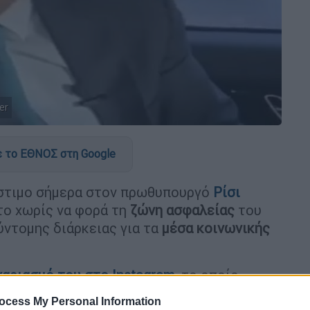
er
 το ΕΘΝΟΣ στη Google
στιμο σήμερα στον πρωθυπουργό
Ρίσι
το χωρίς να φορά τη
ζώνη ασφαλείας
του
ύντομης διάρκειας για τα
μέσα κοινωνικής
γαριασμό του στο
Instagram
,
το οποίο
ς συντηρητικής κυβέρνησης μιλά με
ocess My Personal Information