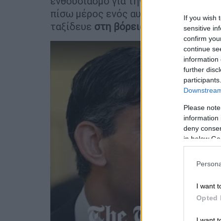
ενθουσιασμό για την πολιτική του τ
πίσω μέρος ενός αυτοκινήτου χωρίς 
If you wish 
ταξίδευε
στη βόρεια Αγγλία.
sensitive in
confirm you
continue se
information 
further disc
participants
Downstream 
Please note
information 
deny consent
in below Go
Persona
I want t
Opted 
I want t