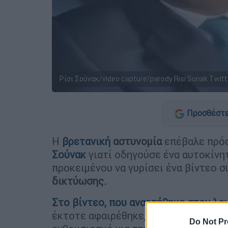
Ρίσι Σούνακ/video capture/parody Risi Sunak Twitt
Προσθέστε
Η
βρετανική
αστυνομία
επέβαλε πρό
Σούνακ
γιατί οδηγούσε ένα αυτοκίνη
προκειμένου να γυρίσει ένα βίντεο σ
δικτύωσης.
Στο βίντεο, που αναρτήθηκε στον λο
έκτοτε αφαιρέθηκε, ο επικεφαλής τη
Do Not Pr