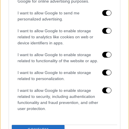
Οι αρχές
δεν έδωσαν περισσότερες
Google for online advertising purposes.
λεπτομέρειες σχετικά με τα αίτια του
I want to allow Google to send me
δυστυχήματος
, ενώ η ταυτότητα του οδηγού
personalized advertising.
δεν έχει δημοσιοποιηθεί. Έρευνα για το
περιστατικό βρίσκεται σε εξέλιξη.
I want to allow Google to enable storage
related to analytics like cookies on web or
device identifiers in apps.
I want to allow Google to enable storage
Τα σχολιά σας δημοσιεύονται άμεσα με δική σας ευθύνη. Το
ΕΘΝΟΣ θα παρεμβαίνει και τα προσβλητικά σχόλια θα
related to functionality of the website or app.
διαγράφονται
I want to allow Google to enable storage
related to personalization.
I want to allow Google to enable storage
related to security, including authentication
functionality and fraud prevention, and other
user protection.
καταχώρηση