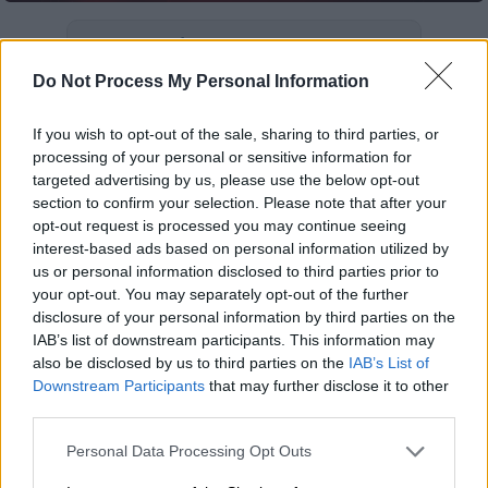
Προσθέστε το ΕΘΝΟΣ στη Google
Do Not Process My Personal Information
Πανικός επικράτησε χθες το βράδυ (16/05)
στο
Όκλαντ
της
Καλιφόρνιας
των
ΗΠΑ
, όταν
If you wish to opt-out of the sale, sharing to third parties, or
processing of your personal or sensitive information for
ένα
αυτοκίνητο έπεσε πάνω σε πολλά
targeted advertising by us, please use the below opt-out
αυτοκίνητα και σε πεζούς, σκοτώνοντας
section to confirm your selection. Please note that after your
τρεις ανθρώπους
και
τραυματίζοντας
opt-out request is processed you may continue seeing
σοβαρά πολλούς ακόμη.
interest-based ads based on personal information utilized by
us or personal information disclosed to third parties prior to
Σύμφωνα με πληροφορίες του apnews,
δύο
your opt-out. You may separately opt-out of the further
disclosure of your personal information by third parties on the
από τους τραυματίες νοσηλεύονται σε
IAB’s list of downstream participants. This information may
κρίσιμη κατάσταση
, ενώ ο οδηγός του
also be disclosed by us to third parties on the
IAB’s List of
αυτοκινήτου που προκάλεσε το ατύχημα
Downstream Participants
that may further disclose it to other
φέρεται να τραυματίστηκε ελαφρά.
third parties.
Please note that this website/app uses one or more Google
Personal Data Processing Opt Outs
Three people were killed and several
services and may gather and store information including but
others were injured after a driver