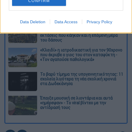
CONFIRM
Διαβάστε ακόμη
Data Deletion
Data Access
Privacy Policy
Η «ακτινογραφία» της καταστροφής από
τις φωτιές στη Δυτική Αττική - Οι
εκτάσεις που κάηκαν και η επόμενη μέρα
του δάσους
«Κλειδί» η ιατροδικαστική για τον 90χρονο
που έκρυβε ο γιος του στον καταψύκτη -
«Τον αγαπούσε παθολογικά»
Το βαρύ τίμημα της υπογεννητικότητας: 11
σχολεία λιγότερα τη νέα σχολική χρονιά
στα Δωδεκάνησα
Έπαιξε μουσική σε λιοντάρια και αυτά
«ημέρεψαν» - Το viral βίντεο με την
αντίδρασή τους