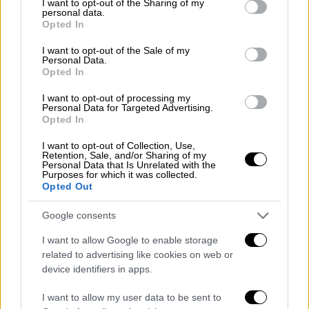
not limited to your visit or usage behaviour. You may click to
I want to opt-out of the Sharing of my
personal data.
crashed into multiple cars and
grant or deny consent to Google and its third-party tags to
Opted In
use your data for below specified purposes in below Google
pedestrians late Saturday night in
consent section.
Oakland, authorities said.
I want to opt-out of the Sale of my
Personal Data.
https://t.co/W4YV4Sb3Q2
Opted In
pic.twitter.com/piO5bQy4v8
I want to opt-out of processing my
Personal Data for Targeted Advertising.
— KTLA (@KTLA)
May 17, 2026
Opted In
I want to opt-out of Collection, Use,
Retention, Sale, and/or Sharing of my
ΔΙΑΒΑΣΤΕ ΕΠΙΣΗΣ
Personal Data that Is Unrelated with the
Purposes for which it was collected.
Opted Out
Κόσμος
|
17.05.2026 12:40
Επίθεση στη Μόντενα: Δύο
Google consents
τραυματίες ακρωτηριάστηκαν,
I want to allow Google to enable storage
κρίσιμη η κατάσταση γυναίκας
related to advertising like cookies on web or
device identifiers in apps.
I want to allow my user data to be sent to