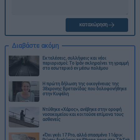
καταχώρηση
Διαβάστε ακόμη
Εκτελέσεις, συλλήψεις και νέοι
περιορισμοί: Το Ιράν σκληραίνει τη γραμμή
στο εσωτερικό εν μέσω πολέμου
Η πρώτη δήλωση της οικογένειας της
38χρονης Βρετανίδας που δολοφονήθηκε
στην Κυψέλη
Ντύθηκε «Χάρος», ανέβηκε στην οροφή
νοσοκομείου και κοιτούσε επίμονα τους
ασθενείς
«Όχι γκέι 17 Pro, αλλά σπασμένο 11άρι»:
Ρώσοι διαλύουν τα iPhone τους στο TikTok