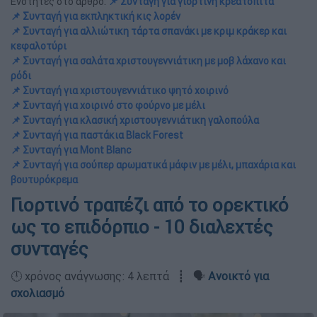
Ενότητες στο άρθρο:
📌 Συνταγή για γιορτινή κρεατόπιτα
📌 Συνταγή για εκπληκτική κις λορέν
📌 Συνταγή για αλλιώτικη τάρτα σπανάκι με κριμ κράκερ και
κεφαλοτύρι
📌 Συνταγή για σαλάτα χριστουγεννιάτικη με μοβ λάχανο και
ρόδι
📌 Συνταγή για χριστουγεννιάτικο ψητό χοιρινό
📌 Συνταγή για χοιρινό στο φούρνο με μέλι
📌 Συνταγή για κλασική χριστουγεννιάτικη γαλοπούλα
📌 Συνταγή για παστάκια Black Forest
📌 Συνταγή για Mont Blanc
📌 Συνταγή για σούπερ αρωματικά μάφιν με μέλι, μπαχάρια και
βουτυρόκρεμα
Γιορτινό τραπέζι από το ορεκτικό
ως το επιδόρπιο - 10 διαλεχτές
συνταγές
🕛 χρόνος ανάγνωσης: 4 λεπτά ┋ 🗣️
Ανοικτό για
σχολιασμό