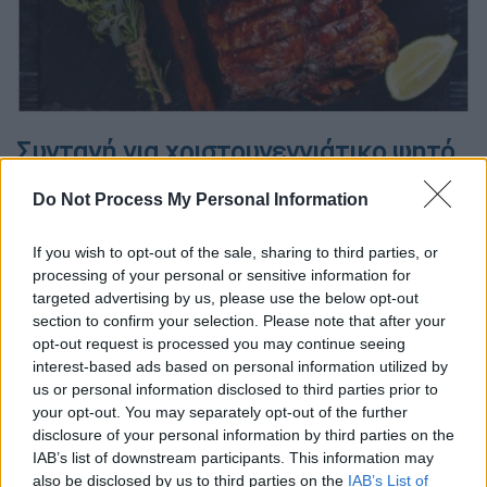
Συνταγή για χριστουγεννιάτικο ψητό
χοιρινό
Do Not Process My Personal Information
Παραδοσιακά δεμένο με την ημέρα των
If you wish to opt-out of the sale, sharing to third parties, or
Χριστουγέννων, το χοιρινό δίνει δυναμικό
processing of your personal or sensitive information for
«παρών» στα οικογενειακά και φιλικά
targeted advertising by us, please use the below opt-out
τραπέζια της γιορτής. Για τη συνταγή αυτή
section to confirm your selection. Please note that after your
θα χρειαστείτε ένα κομμάτι κρέατος, όπως η
opt-out request is processed you may continue seeing
χοιρινή κόντρα ή πανσέτα ή χοιρινό μπούτι.
interest-based ads based on personal information utilized by
us or personal information disclosed to third parties prior to
Το κρέας θα πρέπει να είναι ανοιχτό σε μια
your opt-out. You may separately opt-out of the further
μεγάλη φέτα (ζητήστε από τον κρεοπώλη να
disclosure of your personal information by third parties on the
το ανοίξει) για να μπορέσετε να απλώσετε
IAB’s list of downstream participants. This information may
τα υλικά της γέμισης και να το τυλίξετε
also be disclosed by us to third parties on the
IAB’s List of