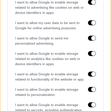
I want to allow Google to enable storage
related to advertising like cookies on web or
device identifiers in apps.
Συνταγή για χοιρινό στο φούρνο με
μέλι
I want to allow my user data to be sent to
Google for online advertising purposes.
Το χοιρινό είναι καλό να μείνει στη μαρινάδα
I want to allow Google to send me
του αποβραδίς. Το βάζετε στο ταψί, το
personalized advertising.
νοστιμίζετε με ένα μείγμα μουστάρδας,
μελιού, σόγιας σος και θυμαριού κι αφού
I want to allow Google to enable storage
ψηθεί, το περνάτε για λίγο από το γκριλ για
related to analytics like cookies on web or
device identifiers in apps.
να δημιουργηθεί μια λαχταριστή, τραγανή
πέτσα. Δείτε τη συνταγή του
πατώντας
I want to allow Google to enable storage
εδώ.
related to functionality of the website or app.
I want to allow Google to enable storage
related to personalization.
I want to allow Google to enable storage
related to security, including authentication