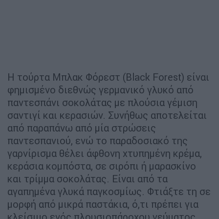
Η τούρτα Μπλακ Φόρεστ (Black Forest) είναι
φημισμένο διεθνώς γερμανικό γλυκό από
παντεσπάνι σοκολάτας με πλούσια γέμιση
σαντιγί και κερασιών. Συνήθως αποτελείται
από παραπάνω από μία στρώσεις
παντεσπανιού, ενώ το παραδοσιακό της
γαρνίρισμα θέλει άφθονη χτυπημένη κρέμα,
κεράσια κομπόστα, σε σιρόπι ή μαρασκίνο
και τρίμμα σοκολάτας. Είναι από τα
αγαπημένα γλυκά παγκοσμίως. Φτιάξτε τη σε
μορφή από μικρά παστάκια, ό,τι πρέπει για
κλείσιμο ενός πλουσιοπάροχου γεύματος.