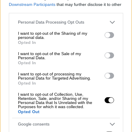
Downstream Participants
that may further disclose it to other
ρολό. Δείτε τη συνταγή
πατώντας εδώ.
third parties.
Please note that this website/app uses one or more Google
Personal Data Processing Opt Outs
services and may gather and store information including but
not limited to your visit or usage behaviour. You may click to
I want to opt-out of the Sharing of my
personal data.
grant or deny consent to Google and its third-party tags to
Opted In
use your data for below specified purposes in below Google
consent section.
I want to opt-out of the Sale of my
Personal Data.
Opted In
I want to opt-out of processing my
Personal Data for Targeted Advertising.
Opted In
I want to opt-out of Collection, Use,
Retention, Sale, and/or Sharing of my
Personal Data that Is Unrelated with the
Purposes for which it was collected.
Opted Out
Google consents