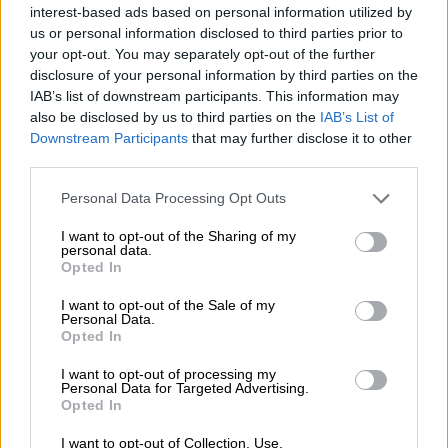
ΤΡΑΙΝΟΣΕ – και μόνο στην περίπτωση που η
interest-based ads based on personal information utilized by
καθυστέρηση υπερβαίνει τα 90 λεπτά – είναι
us or personal information disclosed to third parties prior to
your opt-out. You may separately opt-out of the further
έκπτωση σε επόμενο ταξίδι, ίση με το
disclosure of your personal information by third parties on the
αντίτιμο του εισιτηρίου και μάλιστα αυτό
IAB’s list of downstream participants. This information may
δεν προβλέπεται για τη γραμμή Φλώρινα -
also be disclosed by us to third parties on the
IAB’s List of
Θεσσαλονίκη – Φλώρινα»
τονίζουν οι
Downstream Participants
that may further disclose it to other
third parties.
βουλευτές προσθέτοντας ότι η εταιρία
επιδοτείται με 50 εκ. ευρώ ετησίως για τις
Please note that this website/app uses one or more Google
Personal Data Processing Opt Outs
άγονες γραμμές
- μάλιστα έχει υπογράψει
services and may gather and store information including but
not limited to your visit or usage behaviour. You may click to
I want to opt-out of the Sharing of my
σχετικό μνημόνιο με το Υπουργείο για την
personal data.
grant or deny consent to Google and its third-party tags to
επέκταση της σύμβασης για ακόμα 15 χρόνια
.
Opted In
use your data for below specified purposes in below Google
consent section.
I want to opt-out of the Sale of my
Ειδικότερα, σύμφωνα με το κείμενο της
Personal Data.
ερώτησης, η ΤΡΑΙΝΟΣΕ εξαιρείται, μεταξύ
Opted In
άλλων, από την ευθύνη για καθυστερήσεις,
I want to opt-out of processing my
απώλειες ανταπόκρισης και ακυρώσεις
Personal Data for Targeted Advertising.
Opted In
(Άρθρο 15), από την υποχρέωση επιστροφής
χρημάτων και επαναδρομολόγησης (Άρθρο
I want to opt-out of Collection, Use,