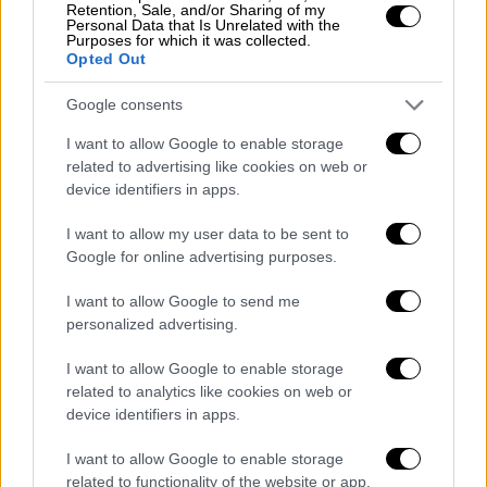
Retention, Sale, and/or Sharing of my
16) και την υποχρέωση αποζημίωσης
Personal Data that Is Unrelated with the
Purposes for which it was collected.
κομίστρου (Άρθρο 17). Σε συνέχεια των
Opted Out
προηγουμένων, η εταιρία δεν έχει την
υποχρέωση παροχής γευμάτων ή και
Google consents
καταλύματος, σε περίπτωση πολύωρων
I want to allow Google to enable storage
καθυστερήσεων.
related to advertising like cookies on web or
device identifiers in apps.
Υπενθυμίζεται ότι πρόκειται για την
τρίτη
φορά που χορηγείται εξαίρεση στην
I want to allow my user data to be sent to
Google for online advertising purposes.
ΤΡΑΙΝΟΣΕ με τις δύο προηγούμενες να
έχουν δοθεί το 2009 και το 2014 αντίστοιχα
I want to allow Google to send me
και πάλι για 5 χρόνια, ενώ ιδιαίτερα σημασία
personalized advertising.
έχει το γεγονός ότι οι ιταλικοί
I want to allow Google to enable storage
σιδηρόδρομοι εφαρμόζουν στο ακέραιο τον
related to analytics like cookies on web or
κανονισμό στην Ιταλία και μόνο για την
device identifiers in apps.
περίπτωση της ΤΡΑΙΝΟΣΕ κάνουν χρήση του
δικαιώματος της εξαίρεσης.
I want to allow Google to enable storage
related to functionality of the website or app.