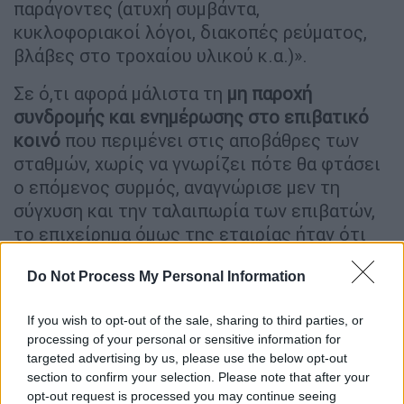
παράγοντες (ατυχή συμβάντα,
κυκλοφοριακοί λόγοι, διακοπές ρεύματος,
βλάβες στο τροχαίου υλικού κ.α.)».
Σε ό,τι αφορά μάλιστα τη
μη παροχή
συνδρομής και ενημέρωσης στο επιβατικό
κοινό
που περιμένει στις αποβάθρες των
σταθμών, χωρίς να γνωρίζει πότε θα φτάσει
ο επόμενος συρμός, αναγνώρισε μεν τη
σύγχυση και την ταλαιπωρία των επιβατών,
το επιχείρημα όμως της εταιρίας ήταν ότι
σε έκτακτα συμβάντα, τα οποία βρίσκονται
Do Not Process My Personal Information
σε εξέλιξη, δεν είναι πάντα εφικτό να
εκτιμηθεί με ακρίβεια η καθυστέρηση, έτσι
If you wish to opt-out of the sale, sharing to third parties, or
ώστε να κοινοποιηθεί έγκαιρα και έγκυρα
processing of your personal or sensitive information for
στους επιβάτες.
targeted advertising by us, please use the below opt-out
section to confirm your selection. Please note that after your
«Και φυσικά,
η μόνη αποζημίωση που δίνει η
opt-out request is processed you may continue seeing