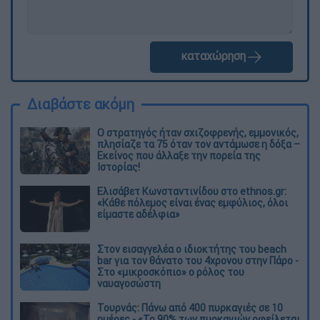
καταχώρηση
Διαβάστε ακόμη
O στρατηγός ήταν σχιζοφρενής, εμμονικός,
πλησίαζε τα 75 όταν τον αντάμωσε η δόξα –
Εκείνος που άλλαξε την πορεία της
Ιστορίας!
Ελισάβετ Κωνσταντινίδου στο ethnos.gr:
«Κάθε πόλεμος είναι ένας εμφύλιος, όλοι
είμαστε αδέλφια»
Στον εισαγγελέα ο ιδιοκτήτης του beach
bar για τον θάνατο του 4χρονου στην Πάρο -
Στο «μικροσκόπιο» ο ρόλος του
ναυαγοσώστη
Τουρνάς: Πάνω από 400 πυρκαγιές σε 10
ημέρες - «Το 90% των πυρκαγιών οφείλεται