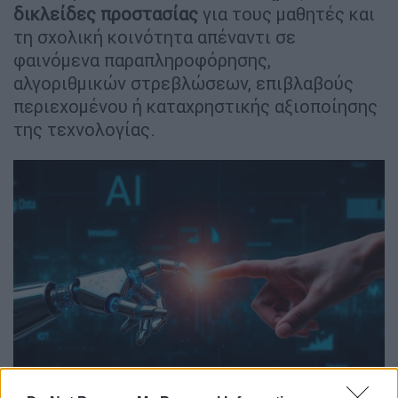
δικλείδες
προστασίας
για τους μαθητές και
τη σχολική κοινότητα απέναντι σε
φαινόμενα παραπληροφόρησης,
αλγοριθμικών στρεβλώσεων, επιβλαβούς
περιεχομένου ή καταχρηστικής αξιοποίησης
της τεχνολογίας.
Τεχνητή Νοημοσύνη (freepik.com)