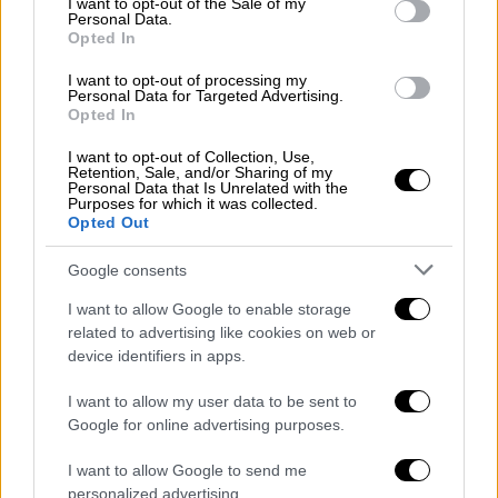
I want to opt-out of the Sale of my
Personal Data.
συμπεριφοράς, καθώς και η εισαγωγή
Opted In
ευαίσθητων προσωπικών δεδομένων σε
συστήματα τεχνητής νοημοσύνης.
I want to opt-out of processing my
Personal Data for Targeted Advertising.
Opted In
Ειδικότερα, δεν επιτρέπεται η καταχώριση
ονοματεπωνύμων, φωτογραφιών, φωνητικών
I want to opt-out of Collection, Use,
Retention, Sale, and/or Sharing of my
δειγμάτων, βαθμολογιών, δεδομένων υγείας
Personal Data that Is Unrelated with the
Purposes for which it was collected.
ή οποιουδήποτε άλλου στοιχείου μπορεί να
Opted Out
οδηγήσει στην ταυτοποίηση μαθητών και
Google consents
εκπαιδευτικών.
I want to allow Google to enable storage
Τι απαγορεύεται
related to advertising like cookies on web or
device identifiers in apps.
Η χρήση εργαλείων τεχνητής νοημοσύνης
εννοείται πως δεν επιτρέπεται κατά τη
I want to allow my user data to be sent to
διάρκεια γραπτών εξετάσεων, τεστ και
Google for online advertising purposes.
διαγωνισμάτων, εκτός εάν έχει προβλεφθεί
I want to allow Google to send me
ρητά ελεγχόμενη χρήση τους από τον
personalized advertising.