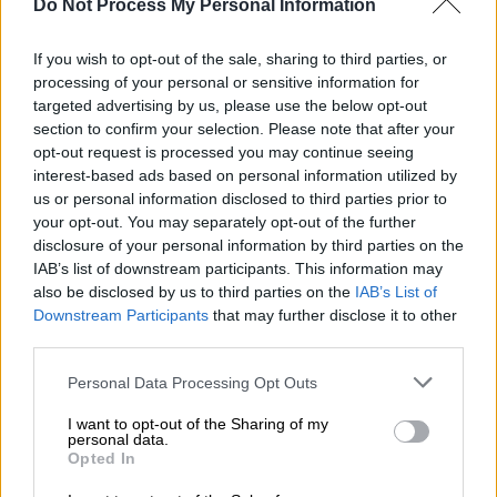
Do Not Process My Personal Information
Πρώτη φορά
If you wish to opt-out of the sale, sharing to third parties, or
processing of your personal or sensitive information for
Για πρώτη φορά εισάγονται ρητές
targeted advertising by us, please use the below opt-out
απαγορεύσεις για πρακτικές όπως: Η
section to confirm your selection. Please note that after your
opt-out request is processed you may continue seeing
δημιουργία και διάδοση
deepfake
interest-based ads based on personal information utilized by
περιεχομένου χωρίς συναίνεση, η παραγωγή
us or personal information disclosed to third parties prior to
ψευδών βιβλιογραφικών αναφορών ή
your opt-out. You may separately opt-out of the further
ανύπαρκτων πηγών, η μη εξουσιοδοτημένη
disclosure of your personal information by third parties on the
IAB’s list of downstream participants. This information may
ανάπτυξη ή χρήση εφαρμογών
ΤΝ
, καθώς και
also be disclosed by us to third parties on the
IAB’s List of
η πλήρως αυτοματοποιημένη αξιολόγηση
Downstream Participants
that may further disclose it to other
μαθητών ή εκπαιδευτικών.
third parties.
Ιδιαίτερη έμφαση δίνεται στην προστασία
Please note that this website/app uses one or more Google
Personal Data Processing Opt Outs
services and may gather and store information including but
προσωπικών δεδομένων ανηλίκων.
not limited to your visit or usage behaviour. You may click to
I want to opt-out of the Sharing of my
Απαγορεύεται ρητά η δημιουργία προφίλ
personal data.
grant or deny consent to Google and its third-party tags to
Opted In
μαθητών και εκπαιδευτικών, η επεξεργασία
use your data for below specified purposes in below Google
στοιχείων προσωπικότητας ή
consent section.