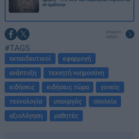
σε αμέλεια»
επόμενο
άρθρο
#TAGS
εκπαιδευτικοί
εφαρμογή
ανάπτυξη
τεχνητή νοημοσύνη
ειδήσεις
ειδήσεις τώρα
γονείς
τεχνολογία
υπουργός
σχολεία
αξιολόγηση
μαθητές