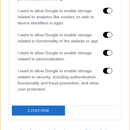
εκπαιδευτικό. Αντίστοιχα, οι μαθητικές
εργασίες δεν μπορούν να παράγονται εξ
I want to allow Google to enable storage
related to analytics like cookies on web or
ολοκλήρου ή σε σημαντικό βαθμό από
device identifiers in apps.
εφαρμογές τεχνητής νοημοσύνης.
I want to allow Google to enable storage
Οι εκπαιδευτικοί καλούνται να καθοδηγούν
related to functionality of the website or app.
τους μαθητές στη δημιουργική, υπεύθυνη και
I want to allow Google to enable storage
κριτική αξιοποίηση των νέων εργαλείων,
related to personalization.
ώστε η τεχνολογία να λειτουργεί ενισχυτικά
για τη μάθηση και όχι εις βάρος της.
I want to allow Google to enable storage
related to security, including authentication
Συντονιστής ΑΙ
functionality and fraud prevention, and other
user protection.
Στο πλαίσιο αυτό, θεσμοθετείται για πρώτη
φορά ο ρόλος του «Συντονιστή χρήσης
τεχνητής νοημοσύνης» σε κάθε σχολική
CONFIRM
μονάδα. Ο υπεύθυνος εκπαιδευτικός θα
παρακολουθεί την ορθή εφαρμογή των