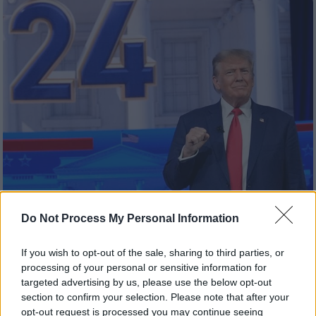
Do Not Process My Personal Information
Κόσμος
|
12.12.2024 20:30
Από την Κίμπερλι Γκίλφοϊλ στον Πιτ
If you wish to opt-out of the sale, sharing to third parties, or
Χέγκσεθ: Tο επιτελείο του Τραμπ
processing of your personal or sensitive information for
μοιάζει περισσότερο με… πάνελ του Fox
targeted advertising by us, please use the below opt-out
News
section to confirm your selection. Please note that after your
opt-out request is processed you may continue seeing