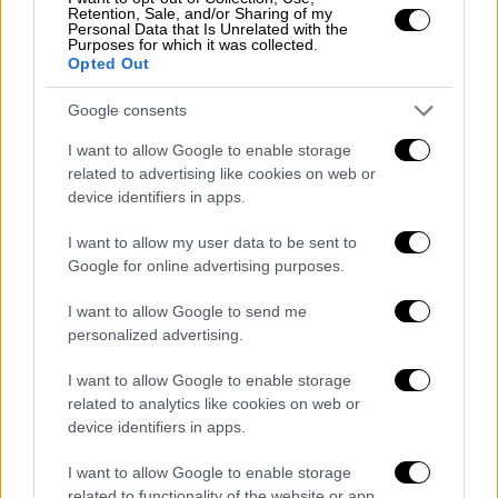
Κόσμος
|
16.11.2024 21:58
Retention, Sale, and/or Sharing of my
Personal Data that Is Unrelated with the
Ο Πιτ Χέγκσεθ νέος υπουργός Άμυνας
Purposes for which it was collected.
των ΗΠΑ - Ο εκλεκτός του Τραμπ
Opted Out
κατηγορήθηκε για σεξουαλική επίθεση
Google consents
Ο 44χρονος παρουσιαστής στο Fox News
I want to allow Google to enable storage
δεν έχει υπηρετήσει ποτέ σε διευθυντική
related to advertising like cookies on web or
θέση οποιουδήποτε θεσμού
device identifiers in apps.
I want to allow my user data to be sent to
Google for online advertising purposes.
I want to allow Google to send me
personalized advertising.
I want to allow Google to enable storage
related to analytics like cookies on web or
device identifiers in apps.
I want to allow Google to enable storage
related to functionality of the website or app.