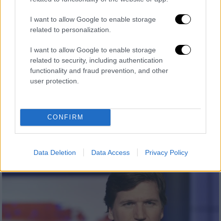
I want to allow Google to enable storage
related to personalization.
I want to allow Google to enable storage
Κόσμος
|
21.09.2023 18:15
related to security, including authentication
Τέλος εποχής: Ο 92χρονος Ρούπερτ
functionality and fraud prevention, and other
Μέρντοχ αποχωρεί από την προεδρία
user protection.
της Fox Corporation
Σε επιστολή του προς εργαζομένους της
CONFIRM
Fox Corp και της News Corp, γνωστοποίησε
την παραίτησή του
Data Deletion
Data Access
Privacy Policy