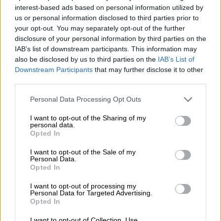
Δεκατρείς από τους εκλεκτούς του Τραμπ
interest-based ads based on personal information utilized by
έχουν ένα κοινό χαρακτηριστικό
us or personal information disclosed to third parties prior to
προϋπηρεσία στα ΜΜΕ και συγκεκριμένα
your opt-out. You may separately opt-out of the further
disclosure of your personal information by third parties on the
στο συντηρητικό δίκτυο Fox News
IAB’s list of downstream participants. This information may
also be disclosed by us to third parties on the
IAB’s List of
Downstream Participants
that may further disclose it to other
third parties.
Please note that this website/app uses one or more Google
Personal Data Processing Opt Outs
services and may gather and store information including but
not limited to your visit or usage behaviour. You may click to
I want to opt-out of the Sharing of my
personal data.
grant or deny consent to Google and its third-party tags to
Opted In
use your data for below specified purposes in below Google
consent section.
I want to opt-out of the Sale of my
Personal Data.
Opted In
I want to opt-out of processing my
Personal Data for Targeted Advertising.
Opted In
I want to opt-out of Collection, Use,