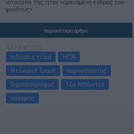
ιστότοπό της, ήταν «ορκισμένη εχθρός του
ψεύδους»
περισσότερα άρθρα
ΑΛΛΑ #TAGS
ειδήσεις τώρα
ΗΠΑ
Ντόναλντ Τραμπ
παρουσιαστής
δημοσιογράφος
Τζο Μπάιντεν
πόλεμος